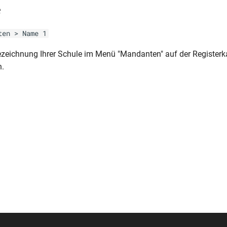
e
ten > Name 1
ezeichnung Ihrer Schule im Menü "Mandanten" auf der Registerka
n.