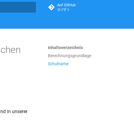
Auf GitHub
0
0
itialisiert
schen
Inhaltsverzeichnis
Berechnungsgrundlage
Schulname
nd in unserer