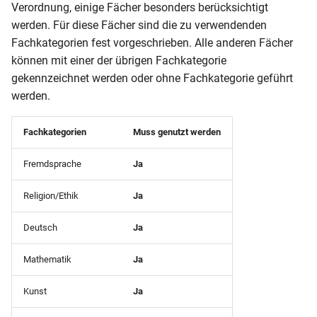
Geburtsdatum)
– LK Koblenz
Verordnung, einige Fächer besonders berücksichtigt
NRW-Schülerstammblatt
werden. Für diese Fächer sind die zu verwendenden
Klassenliste
Gastschulgeld (Wahlschul
Fachkategorien fest vorgeschrieben. Alle anderen Fächer
RLP-BBS (Bescheinigung
(Sorgeberechtigte Mobil)
– LK Mayen
können mit einer der übrigen Fachkategorie
Niveaustufen)
gekennzeichnet werden oder ohne Fachkategorie geführt
Klassenliste
Gastschulgeld (Wahlschul
werden.
Rentenbescheid
(Sorgeberechtigte und
Geburtsdatum)
Gesamtliste (Anzahl Klass
Fachkategorien
Muss genutzt werden
Schulbescheinigung
pro Schulort nach Jahrgan
(Anmeldung weiterführend
Klassenliste
Fremdsprache
Ja
Schule)
(Zensurenstatistik nach
Gesamtliste (Anzahl Schül
Noten)
pro Wohnort und Ortsteil
Religion/Ethik
Ja
Schulbescheinigung
nach Jahrgang)
(Elternwunsch Schulform)
Klassenliste
Deutsch
Ja
(Zensurenstatistik nach
Gesamtliste Bewerber
Mathematik
Ja
Punkten)
Schulbescheinigung
(Adressen)
(Empfangsbestätigung)
Kunst
Ja
Klassenliste (ausländische
Gesamtliste Bewerber
Schüler)
Schulbescheinigung (SHL -
(Bewerberziele)