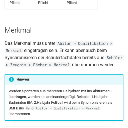
Klassenliste mit Fächern
Pflicht
Pflicht
Pflicht
mit Elterndaten
Klassenliste mit
Schülerliste (Klasse,
Geburtstagen
Geburtsdaten, Adresse,
Merkmal
Telefon)
Klassenliste mit
Das Merkmal muss unter
Abitur > Qualifikation >
Klassendaten
Schülerliste (Klasse,
eingetragen sein. Er kann aber auch beim
Merkmal
Geburtsdaten, Konfession,
Synchronisieren der Schülerfachdaten bereits aus
Klassenliste mit
Schüler
Geschlecht)
Klassensprechern
übernommen werden.
> Zeugnis > Fächer > Merkmal
Schülerliste (Klasse, Tutor,
Klassenliste mit
Merkmal B1, B2, B3, B4)
Hinweis
Schülersummendaten
Werden Sportarten aus mehreren Halbjahren mit ins Abiturmenü
(Klassenstufe und
Schülerliste (Anwesenheit
übertragen, werden sie aneinandergefügt. Beispiel: 1.Halbjahr
Klassenlehrer)
Ags)
Badminton BM, 2.Halbjahr Fußball wird beim Synchronisieren als
BMFB ins
Menü Abitur > Qualifikation > Merkmal
Klassenliste mit
Schülerliste (Bafög)
übernommen.
Schülersummendaten
(Religion und