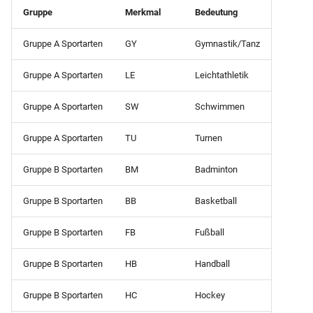
Schülerliste
Gruppe
Merkmal
Bedeutung
Fremdsprachen)
(Einschulmerkmal1 sortiert
nach Bewerber-Gesamtnote
Gruppe A Sportarten
GY
Gymnastik/Tanz
Klassenliste mit
Punkte, HF-Note)
Schülersummendaten
Gruppe A Sportarten
LE
Leichtathletik
(Religion)
Schülerliste (Fehlzeiten na
Klasse gruppiert)
Gruppe A Sportarten
SW
Schwimmen
Klassenliste mit
Schülersummendaten (Var
Schülerliste (Fehlzeiten na
Gruppe A Sportarten
TU
Turnen
Schüler gruppiert)
Klassenliste mit
Gruppe B Sportarten
BM
Badminton
Schülersummendaten
Schülerliste (Förderung)
Gruppe B Sportarten
BB
Basketball
Klassenliste mit Schülerza
Schülerliste (Klasse,
Gruppe B Sportarten
FB
Fußball
Geburtsdatum und
Klassenliste mit
Geburtsland)
Gruppe B Sportarten
HB
Handball
Summendaten (DIN A5)
Schülerliste (Nachprüflinge
Gruppe B Sportarten
HC
Hockey
Klassenliste mit