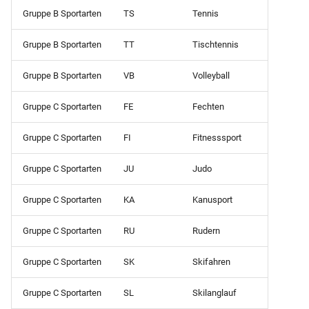
Summendaten (akt.FS-Fol
Schülerliste (Prüfungsfäch
Gruppe B Sportarten
TS
Tennis
Fachwahlkarte)
Klassenliste mit
Gruppe B Sportarten
TT
Tischtennis
Summendaten
Schülerliste (Prüfungsfäch
Gruppe B Sportarten
VB
Volleyball
Qualifikationskarte)
Klassenliste mit
Wahlpflichtfächern
Gruppe C Sportarten
FE
Fechten
Schülerliste (Tagebuch mit
Betrieben)
Gruppe C Sportarten
FI
Fitnesssport
Klassenliste mit
ausgeschulten Schülern
Schülerliste (gruppiert nac
Gruppe C Sportarten
JU
Judo
Berufen mit Wohnort)
Klassenübersicht
Gruppe C Sportarten
KA
Kanusport
(Schülersumme nach
Schülerliste (gruppiert nac
Ausbildungsort)
Berufen)
Gruppe C Sportarten
RU
Rudern
Notenübersicht Endnoten
Schülerliste (gruppiert nac
Gruppe C Sportarten
SK
Skifahren
unterschiedlich
Betrieben)
Gruppe C Sportarten
SL
Skilanglauf
Notenübersicht Endnoten