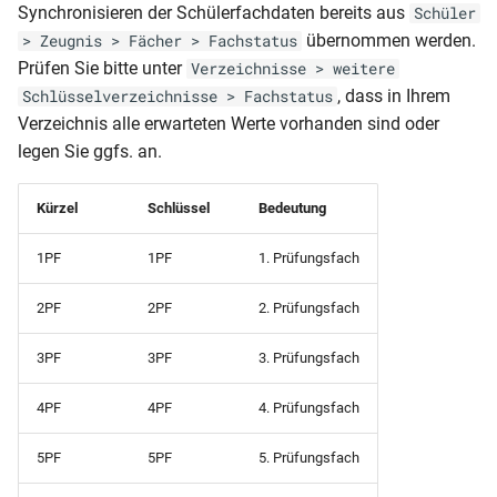
Synchronisieren der Schülerfachdaten bereits aus
Schüler
übernommen werden.
> Zeugnis > Fächer > Fachstatus
Klassenliste inkl.
Schülerkarteikarte (DIN A5
Prüfen Sie bitte unter
Verzeichnisse > weitere
ausgeschulter Schüler
, dass in Ihrem
Schlüsselverzeichnisse > Fachstatus
Schülerkarteikarte
Verzeichnis alle erwarteten Werte vorhanden sind oder
Klassenliste mit Adressen
legen Sie ggfs. an.
Schülerliste (für CSV-Expor
Klassenliste mit
Arbeitsgemeinschaften
Kürzel
Schlüssel
Bedeutung
Schülerliste (für CSV-Expor
1PF
1PF
1. Prüfungsfach
Klassenliste mit Betrieben
Schülerliste (für CSV-Expor
Ausbildungsbetrieb und -E-
2PF
2PF
2. Prüfungsfach
Klassenliste mit Eltern
Mail
3PF
3PF
3. Prüfungsfach
Klassenliste mit Endnoten
Schülerliste (für CSV-Expor
BBS
Ausbildungsbetrieb und -E-
4PF
4PF
4. Prüfungsfach
Mail (Var2)
Klassenliste mit Endnoten
5PF
5PF
5. Prüfungsfach
Schülerliste (für CSV-Expor