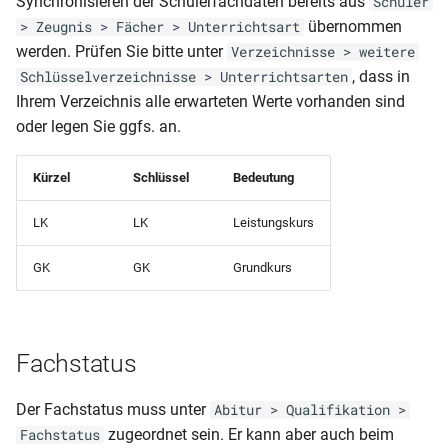
Synchronisieren der Schülerfachdaten bereits aus
Schüler
Prüflinge nach
Klassenliste Schüler-
übernommen
> Zeugnis > Fächer > Unterrichtsart
Prüfungsfaechern)
Notenmatrix (mit
werden. Prüfen Sie bitte unter
Verzeichnisse > weitere
Fachniveau)
, dass in
Schlüsselverzeichnisse > Unterrichtsarten
Schüler-Abi (Antrag
Ihrem Verzeichnis alle erwarteten Werte vorhanden sind
mündliche Prüfung)
Klassenliste Schüler-
oder legen Sie ggfs. an.
Notenmatrix (mit Fehltage
Schüler-
Kürzel
Schlüssel
Bedeutung
Klassenliste Schüler-
Notenmatrix (mit Verhalten
LK
LK
Leistungskurs
Schülerausweis (CR80)
und Mitarbeit)
GK
GK
Grundkurs
Schülerausweis ABS (52 X
Klassenliste Teilzeit mit Kr
74)
Klassenliste Teilzeitklasse
Schülerausweis ABS
Fachstatus
Klassenliste Vollzeit mit Kr
Schülerausweis BBS
Der Fachstatus muss unter
Abitur > Qualifikation >
zugeordnet sein. Er kann aber auch beim
Fachstatus
Klassenliste Vollzeitklasse
Schülerausweis ohne Phot