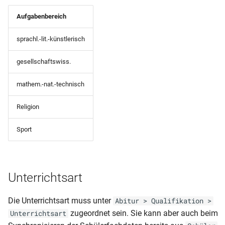
Geburtsdatum
Schulpflichtverletzung)
Aufgabenbereich
Klassenliste Schüler mit
Schüler (Bescheinigung-
sprachl.-lit.-künstlerisch
Betrieben
Laufbahn)
gesellschaftswiss.
Klassenliste Schüler-
Schüler (gruppiert nach
Notenmatirx
Herkunftsschulen)
mathem.-nat.-technisch
Klassenliste Schüler-
Schüler
Religion
Notenmatrix (Querformat)
BBS(Zeitraumübergreifend
Notenübersicht)
Sport
Klassenliste Schüler-
Notenmatrix (Querformat)
Schüler mit Herkunftsschu
Var1
u letzte Klasse
Unterrichtsart
Klassenliste Schüler-
Schüler mit Herkunftsschu
Die Unterrichtsart muss unter
Notenmatrix (Querformat-
Abitur > Qualifikation >
Durchschnitt)
zugeordnet sein. Sie kann aber auch beim
Unterrichtsart
Schüler(Verzeichnis der