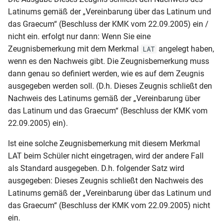
Schülerliste
MVP-HS-ÜZ
NRW-RS-ÜZ (Klasse 7-10)
Fremdsprachen)
Latinums gemäß der „Vereinbarung über das Latinum und
(Einschulmerkmal1 sortiert
RLP-GY-ABI (2010-G8-G9)
das Graecum“ (Beschluss der KMK vom 22.09.2005) ein /
nach Bewerber-Gesamtnote,
MVP-REG (Seite 2 mit Noten)
NRW-WG-AZ
Klassenliste mit
Punkte, HF-Note)
nicht ein. erfolgt nur dann: Wenn Sie eine
RLP-GY-ABI (2010-G8-G9) (A4
Schülersummendaten
Zeugnisbemerkung mit dem Merkmal
angelegt haben,
LAT
Seite 2)
MVP-REG (Seite 2 mit Noten)-
NRW-WG-JZ
(Religion)
Schülerliste (Fehlzeiten nach
wenn es den Nachweis gibt. Die Zeugnisbemerkung muss
Wappen
Klasse gruppiert)
dann genau so definiert werden, wie es auf dem Zeugnis
RLP-GY-ABI (2010-G8-G9) (A4
Klassenliste mit
ausgegeben werden soll. (D.h. Dieses Zeugnis schließt den
Seite 1)
MVP-REG- AS
Schülersummendaten (Var 1)
Schülerliste (Fehlzeiten nach
Nachweis des Latinums gemäß der „Vereinbarung über
Schüler gruppiert)
das Latinum und das Graecum“ (Beschluss der KMK vom
RLP-GY-ABI (2010-G8-G9) (A4
MVP-REG-AS (Berufsreife)
Klassenliste mit
22.09.2005) ein).
Seite 1) (ohne Wappen)
Schülersummendaten
Schülerliste (Förderung)
MVP-REG-HJZ (Bemerkung
Ist eine solche Zeugnisbemerkung mit diesem Merkmal
RLP-GY-ABI (2010-G8-G9) (2)
Gesamteinschätzung)
Klassenliste mit Schülerzahl
LAT beim Schüler nicht eingetragen, wird der andere Fall
Schülerliste (Klasse,
als Standard ausgegeben. D.h. folgender Satz wird
Geburtsdatum und
RLP-GY-ABI (2010)
MVP-REG-HJZ
Klassenliste mit
ausgegeben: Dieses Zeugnis schließt den Nachweis des
Geburtsland)
(Gesamteinschätzung)
Summendaten (DIN A5)
Latinums gemäß der „Vereinbarung über das Latinum und
RLP-GS-JZ (3. und 4. Klasse)
Schülerliste (Nachprüflinge)
das Graecum“ (Beschluss der KMK vom 22.09.2005) nicht
MVP-RS-AS (mit
Klassenliste mit
ein.
RLP-GS-JZ (2. Klasse)