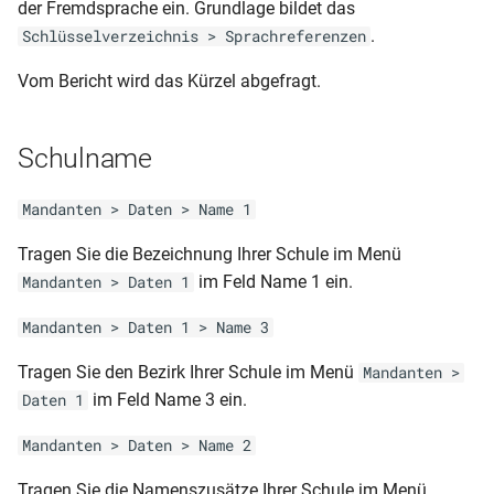
Schülerliste (gruppiert nach
der Fremdsprache ein. Grundlage bildet das
2 seitig - dynamisch)
Bildungsgängen)
.
Schlüsselverzeichnis > Sprachreferenzen
Prüfungsliste für
RLP-GS-AZ (3. und 4. Klasse -
Fachoberschulen (9.82)
Vom Bericht wird das Kürzel abgefragt.
Schülerliste (mit Betrieben
2 seitig - dynamisch 2012)
und Geburtsdatum)
Prüfungsliste
RLP-GS-AZ (1. Klasse – 1
Schulname
Schülerliste (mit Betrieben)
seitig - dynamisch 2012)
Zeugnisliste BBS (nur für
Mandanten > Daten > Name 1
Minderjährige)
Schülerliste (mit
RLP-GS-AS
Praxisbetrieben und
Tragen Sie die Bezeichnung Ihrer Schule im Menü
Zeugnisliste BBS
Geburtsdatum)
im Feld Name 1 ein.
Mandanten > Daten 1
RLP-GS-AS (1. und 2. Klasse -
1 oder 2 seitig)
Zeugnisliste nach
Schülerliste (mit
Mandanten > Daten 1 > Name 3
Klassenfachtafel (DIN A4)
Prüfungsfächern inkl Lehrer)
RLP-GS-AS (1. Klasse – 1
Tragen Sie den Bezirk Ihrer Schule im Menü
Mandanten >
seitig - dynamisch 2012)
im Feld Name 3 ein.
Daten 1
Zeugnisliste nach
Schülerliste (mit
Schülerfächern (DIN A4 mit
Sorgeberechtigten deutsch)
RLP-GS (Jahreszeugnis 2.
Mandanten > Daten > Name 2
UA und Niveau)
und 3. Klasse – 2 seitig -
Schülerliste (mit
Tragen Sie die Namenszusätze Ihrer Schule im Menü