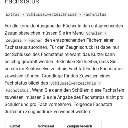
Fachstatus
Klasse und vorauss Ende
AusbildungsGUID)
NRW-BK-JZ (Anlage C14 - 2
(Klasse 5-10)
Klassenliste
einfach)
RLP-HS-AZ (7-9 Klassenstufe
Seitig)
MVP-GES-JZ (versetzt)
Extras > Schlüsselverzeichnisse > Fachstatus
Berufsschulmatrix (4-jährig)
Mandant (Schüler des
und Modellklasse)
SHL-GY-Studienbuch
Schulbescheinigung (mit
aktuellen Halbjahres ohne
Für die korrekte Ausgabe der Fächer in den entsprechenden
NRW-BKO (Mitteilung über
(Qualifikationsphase - zweite
MVP-GS-HJZ
Klassenliste
Klasse und vorauss Ende
Fächer)
RLP-HS-AZ (5-6
Zeugnisbereichen müssen Sie im Menü
den Leistungsstand)
Schüler >
Seite)
(Jahrgangsstufe 2-4)
Berufsschulmatrix BS-BER
zweifach)
Klassenstufe)
den entsprechenden Fächern einen
Zeugnis > Fächer
mit Meldungen (inkl.
Mandant (Schüler des
NRW-BKO (Zertifikat der
Fachstatus zuordnen. Für den Zeugnisdruck ist dabei nur
SHL-GY-ÜZ
MVP-GS-JZ
Ausgeschulten)
Schulbescheinigung (mit
aktuellen Halbjahres ohne
RLP-HS-AZ (5-6 Klassenstufe
beruflichen Grundbildung)
der Schlüssel des Fachstatus relevant, das Kürzel kann
(Jahrgangsstufe1)
Klasse)
aktuelle Ausbildung)
und Modellklasse)
SHL-HS-AS
beliebig gewählt werden. Bedenken Sie hierbei, dass Sie
Klassenliste
NRW-BKO-ABI
bereits im Schlüsselverzeichnis Fachtafeln den Fachstatus
MVP-GS-ÜZ
Berufsschulmatrix BS-BER
Schulbescheinigung
Mandant (SchülerAbgang)
RLP-HS-AS
(Bescheinigung
SHL-RS-AS
(Jahrgangsstufe1)
zuweisen können. Grundlage für das Zuweisen eines
mit Meldungen
(Überweisung)
Schullaufbahn)_Zeugnisbemerkung_Fachdaten
Fachstatus bildet das
Schlüsselverzeichnis >
Mandant
RLP-GY-Punktekreditkarte-
Schüler
MVP-GS-ÜZ (Jahrgangsstufe
. Wenn Sie dann den Schülern diese Fachtafeln
Fachstatus
Klassenliste
Schulbescheinigung BBS (mit
(SchülerNachprüfung)
2012
NRW-BKO-ABI
(Zeitraumübergreifende
2-4)
zuweisen, müssen Sie die Angabe des Fachstatus nicht pro
Berufsschulmatrix mit
Zugang-Abgang der Klasse)
(Bescheinigung
Notenübersicht)
Schüler und pro Fach vornehmen. Folgende Fachstati
Meldungen (4-jährig)
Mandant (Statistik
RLP-GY-Punktekreditkarte-
Schullaufbahn)
MVP-GY (Studienbuch -
dürfen im Zeugnisdruck verwendet werden:
Schulbescheinigung für die
Abschlüsse)
2006
Deckblatt)
Klassenliste
Vergangenheit
NRW-BKO-ABI
Kürzel
Schlüssel
Zeugnisbereich
Berufsschulmatrix mit