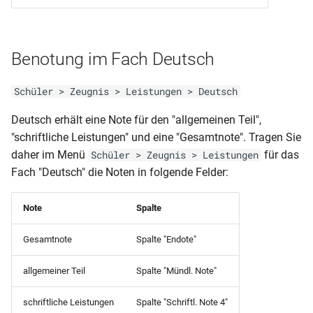
Schülerpersonalblatt (ohne
RLP-GES-AS (10.Klasse)
Vorbildung)
Benotung im Fach Deutsch
RLP-GES-AS (10.Klasse mit Ü
Schülerpersonalblatt incl
11)
Schuleintritt (Betriebe -
Schüler > Zeugnis > Leistungen > Deutsch
Querformat)
RLP-GES-AS (9.Klasse)
Deutsch erhält eine Note für den "allgemeinen Teil",
Schülerpersonalblatt incl
"schriftliche Leistungen" und eine "Gesamtnote". Tragen Sie
RLP-GES (Beiblatt)
Schuleintritt (Betriebe)
daher im Menü
für das
Schüler > Zeugnis > Leistungen
Fach "Deutsch" die Noten in folgende Felder:
RLP-GES
Schülerpersonalblatt incl
(Abschlussprognose)
Schuleintritt (mit Vorbildung)
Note
Spalte
RLP-FS-AS (Sozialpädagogik
Schülerpersonalblatt incl
Gesamtnote
Spalte "Endote"
DIN A3)
Schuleintritt und -austritt (mit
Vorbildung)
allgemeiner Teil
Spalte "Mündl. Note"
RLP-FO-FHReife (DIN A3)
schriftliche Leistungen
Spalte "Schriftl. Note 4"
Schülerstammblatt (Belegung