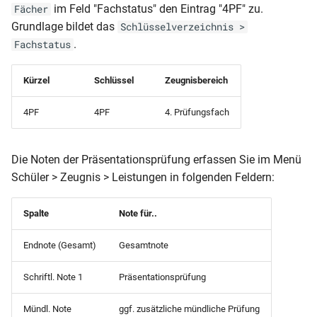
Schülerpersonalblatt (mit
im Feld "Fachstatus" den Eintrag "4PF" zu.
Fächer
dynamisch)
Angehörigen und Vorbildung)
Grundlage bildet das
Schlüsselverzeichnis >
.
Fachstatus
RLP-GES-JZ (Klassen 7-10)
Schülerpersonalblatt (mit
Fremdsprachen)A5
RLP-GES-JZ (Klassen 5 und
Kürzel
Schlüssel
Zeugnisbereich
egs)
6)
Schülerpersonalblatt (mit
4PF
4PF
4. Prüfungsfach
Fremdsprachenfolge)
RLP-GES-HJZ (Klassen 7-10)
Die Noten der Präsentationsprüfung erfassen Sie im Menü
Schülerpersonalblatt (mit
RLP-GES-HJZ (Klassen 5 und
Schüler > Zeugnis > Leistungen in folgenden Feldern:
Vorbildung und
6)
Herkunftsschule)
Spalte
Note für..
RLP-GES-AZ
Schülerpersonalblatt (mit
Endnote (Gesamt)
Gesamtnote
Vorbildung)
RLP-GES-AS (Zeugnis für die
Realschule)
Schriftl. Note 1
Präsentationsprüfung
Schülerpersonalblatt (nur
Eltern und Vorbildung)
RLP-GES-AS (10.Klasse)
Mündl. Note
ggf. zusätzliche mündliche Prüfung