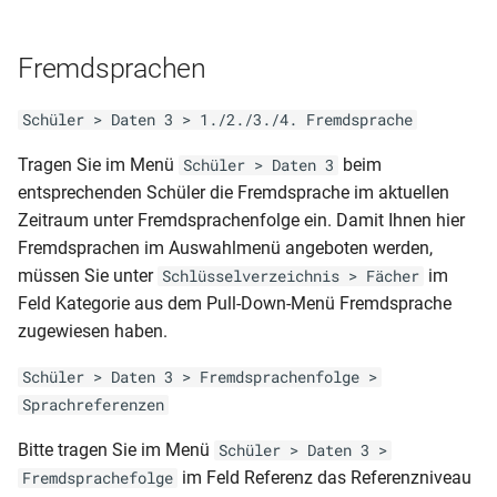
Qualifiziertem Abschluss)
Summendaten (akt.FS-Folge)
Schülerliste (Prüfungsfächer
Fachwahlkarte)
RLP-GS-JZ (1. und 2. Klasse)
MVP-RS-AS.prt
Fremdsprachen
Klassenliste mit
Summendaten
Schülerliste (Prüfungsfächer
RLP-GS-HJZ_JZ (3. und 4.
MVP-RS-AZ
Schüler > Daten 3 > 1./2./3./4. Fremdsprache
Qualifikationskarte)
Klassen-2 seitig dynamisch
Klassenliste mit
2012)
Tragen Sie im Menü
beim
Schüler > Daten 3
MVP-RS-HJZ
Wahlpflichtfächern
Schülerliste (Tagebuch mit
entsprechenden Schüler die Fremdsprache im aktuellen
Betrieben)
RLP-GS-HJZ (3. und 4.
Zeitraum unter Fremdsprachenfolge ein. Damit Ihnen hier
MVP-RS-ÜZ
Klassenliste mit
Klasse)
Fremdsprachen im Auswahlmenü angeboten werden,
ausgeschulten Schülern
Schülerliste (gruppiert nach
müssen Sie unter
im
Schlüsselverzeichnis > Fächer
Berufen mit Wohnort)
RLP-GS-HJZ (2. Klasse)
Feld Kategorie aus dem Pull-Down-Menü Fremdsprache
Klassenübersicht
zugewiesen haben.
(Schülersumme nach
Schülerliste (gruppiert nach
RLP-GS-AZ
Ausbildungsort)
Berufen)
Schüler > Daten 3 > Fremdsprachenfolge >
RLP-GS-AZ (3. und 4. Klasse -
Sprachreferenzen
Notenübersicht Endnoten
Schülerliste (gruppiert nach
2 seitig)
unterschiedlich
Betrieben)
Bitte tragen Sie im Menü
Schüler > Daten 3 >
im Feld Referenz das Referenzniveau
Fremdsprachefolge
RLP-GS-AZ (3. und 4. Klasse -
Notenübersicht Endnoten