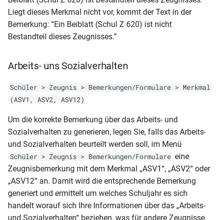
RLP-GY-AZ (2006)
allgemein)
NRW-GY-HJZ (Klasse 9-10)
Liegt dieses Merkmal nicht vor, kommt der Text in der
Klassenliste inkl.
Schülerkarteikarte (DIN A5)
Bemerkung: “Ein Beiblatt (Schul Z 620) ist nicht
RLP-GY-AS (11-13)
MVP-GY-JZ (nächste Stufe
NRW-GY-JZ
ausgeschulter Schüler
Bestandteil dieses Zeugnisses.”
Wahlpflicht 1. u. 2. HJ)
(Hauptschulabschluss)
Schülerkarteikarte
RLP-GY-ABI (DIN A4-
Klassenliste mit Adressen
altsprachlich)2006
MVP-GY-ÜZ (Seite 2 mit
Arbeits- uns Sozialverhalten
NRW-GY-JZ (Jahrgangsstufe
Schülerliste (für CSV-Export)
Noten)
11)
Klassenliste mit
RLP-GY-ABI (DIN A4)2006
Schüler > Zeugnis > Bemerkungen/Formulare > Merkmal
Arbeitsgemeinschaften
Schülerliste (für CSV-Export)
MVP-GY-ÜZ (gleiche Stufe
(ASV1, ASV2, ASV12)
NRW-GY-JZ (Klasse 5-8)
RLP-GY-ABI (DIN A4 ohne
Wahlpflicht 1. + 2. HJ)
Klassenliste mit Betrieben
Schülerliste (für CSV-Export)
Um die korrekte Bemerkung über das Arbeits- und
Wappen und Rand)2006
NRW-GY-JZ (Klasse 9-10)
Ausbildungsbetrieb und -E-
Sozialverhalten zu generieren, legen Sie, falls das Arbeits-
MVP-GY-ÜZ (gleiche Stufe
Klassenliste mit Eltern
Mail
und Sozialverhalten beurteilt werden soll, im Menü
RLP-GY-ABI (DIN A4 - 2.
Wahlpflicht allgemein)
NRW-GY-JZ
eine
Seite)2006
Schüler > Zeugnis > Bemerkungen/Formulare
(Sekundarabschluss I)
Klassenliste mit Endnoten
Schülerliste (für CSV-Export)
Zeugnisbemerkung mit dem Merkmal „ASV1“, „ASV2“ oder
MVP-GY-ÜZ (nächste Stufe
BBS
Ausbildungsbetrieb und -E-
RLP-GY-ABI (DIN A4 - 1.
„ASV12“ an. Damit wird die entsprechende Bemerkung
Seite1
NRW-GY-JZ-HJZ (5-9)
Mail (Var2)
Seite)2006
generiert und ermittelt um welches Schuljahr es sich
Lernentwicklungsbericht und
Klassenliste mit Endnoten
handelt worauf sich Ihre Informationen über das „Arbeits-
Seite 2 mit Noten)
NRW-GY-ÜZ (Klasse 5-8)
Schülerliste (für CSV-Export)
RLP-GY-ABI (DIN A4 - 1. Seite
und Sozialverhalten“ beziehen, was für andere Zeugnisse