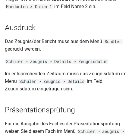
ohne Noten dynamisch)
Zeugnisliste nach
Sorgeberechtigten
im Feld Name 2 ein.
Mandanten > Daten 1
Schülerfächern (DIN A4 nur
französisch)
RLP-GS (Jahreszeugnis 1.
aktive Schueler und
Klasse – 1 seitig -
Fächerkürzel)
Ausdruck
Schülerliste (mit
dynamisch)
Sorgeberechtigten)
Zeugnisliste nach
Das Zeugnis/der Bericht muss aus dem Menü
Schüler
RLP-GS (HJZ und JZ - 3. und
Schülerfächern (DIN A4 nur
gedruckt werden.
Schülerliste
4. Klasse - 2 seitig
aktive Schueler)
(zeitraumübergreifende
dynamisch)
Schüler > Zeugnis > Details > Zeugnisdatum
Fehlzeiten)
Zeugnisliste nach
Im entsprechenden Zeitraum muss das Zeugnisdatum im
RLP-GS (Abschlusszeugnis –
Schülerfächern (DIN A4)
Schülerliste mit
Menü
im Feld
Schüler > Zeugnis > Details
2 seitig- dynamisch)
Behinderungsarten
Zeugnisdatum eingetragen sein.
Zeugnisliste nach
RLP-GS (Abgangszeugnis 2.
Schülerfächern (Kopfnoten)
Schülerliste mit Photos
und 3. Klasse – 2 seitig -
Präsentationsprüfung
ohne Noten dynamisch)
Schülerpersonalblatt (A5 -
Laufbahn)
Für die Ausgabe des Faches der Präsentationsprüfung
RLP-GS (Abgangszeugnis 1.
weisen Sie diesem Fach im Menü
Schüler > Zeugnis >
Klasse – 1 seitig -