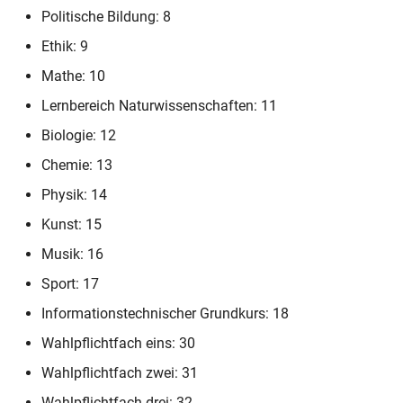
2seitig (mit Zensuren blanko)
Politische Bildung: 8
RLP-BS-AZ (alte Form ohne
Schülerstammblatt WG12-13
Ethik: 9
Wahlpflicht)
2seitig (mit Zensuren blanko)
Mathe: 10
RLP-BS-AZ (alte Form nf)
Lernbereich Naturwissenschaften: 11
Schülerüberweisung
Biologie: 12
RLP-BS-AZ (alte Form nf
Unfallanzeige (in Word
Chemie: 13
ohne Wahlpflicht)
ausfüllbar)
Physik: 14
RLP-BS-AZ (alte Form 2.
Unfallanzeige (mit
Kunst: 15
Variante)
Erläuterungen)
Musik: 16
RLP-BS-AZ (alte Form 1.
Sport: 17
Unfallanzeige
Variante)
Informationstechnischer Grundkurs: 18
RLP-BS-AZ (2. Ausdruck alte
Wahlpflichtfach eins: 30
Form 1. Variante)
Wahlpflichtfach zwei: 31
Wahlpflichtfach drei: 32