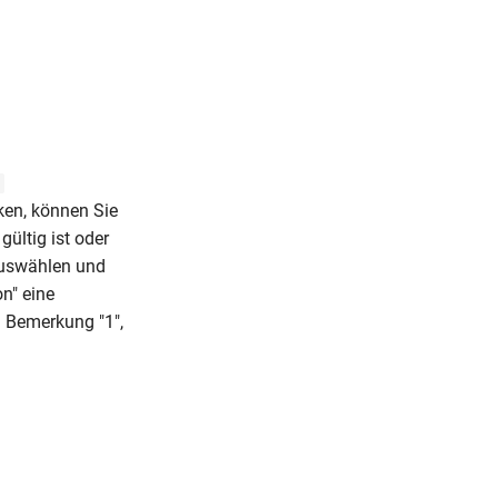
ken, können Sie
ültig ist oder
auswählen und
n" eine
n Bemerkung "1",