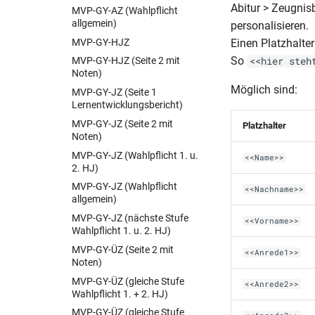
BER-BQL VZ-HJZ (Schul Z
Abitur > Zeugni
MVP-GY-AZ (Wahlpflicht
505 a)
allgemein)
personalisieren.
BER-BS-AS (MSA Schul Z 502)
MVP-GY-HJZ
Einen Platzhalter
BER-BS-AS (MSA Schul Z
So
<<hier steh
MVP-GY-HJZ (Seite 2 mit
502d)
Noten)
BER-BS-AS
Möglich sind:
MVP-GY-JZ (Seite 1
BER-BS-AZ (Schul Z 503)
Lernentwicklungsbericht)
BER-BS-FHReife (Schul Z 504)
MVP-GY-JZ (Seite 2 mit
Platzhalter
Noten)
BER-BS-HJZ (2006 mit
Gewichtung)
MVP-GY-JZ (Wahlpflicht 1. u.
<<Name>>
2. HJ)
BER-BS-HJZ (2006)
MVP-GY-JZ (Wahlpflicht
BER-BS-HJZ (Bescheinigung
<<Nachname>>
allgemein)
2006)
MVP-GY-JZ (nächste Stufe
BER-BV-AS (Schul Z 508)
<<Vorname>>
Wahlpflicht 1. u. 2. HJ)
BER-BVJ-AS (Schul Z 506 a)
MVP-GY-ÜZ (Seite 2 mit
(BQL VZ)
<<Anrede1>>
Noten)
BER-BVJ-AS
MVP-GY-ÜZ (gleiche Stufe
<<Anrede2>>
BER-BVJ-AZ (Schul Z 507 a)
Wahlpflicht 1. + 2. HJ)
(BGL VZ)
MVP-GY-ÜZ (gleiche Stufe