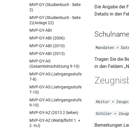
BER-BF-HJZ (einjährig)
MVP-GY (Studienbuch - Seite
DSND-DAS-ZZ (Q-Phase)
Die Angabe der 
BER-BF-HJZ
2)
(Anlage 1)(RiLi 1.6)
Details in den F
BER-BF-MSA (einjährig)
MVP-GY (Studienbuch - Seite
DSND-DAS-ZZ (Q-Phase)
2)(Anlage 22)
(Anlage 1)(RiLi 1.6)
BER-BFS-AS (Z 522a)(04.11)
MVP-GY-ABI
BER-BFS-AZ (Schul Z 523a)
Schulnam
MVP-GY-ABI (2006)
BER-BOS-AZ (Schul Z 534)
(03.05)
MVP-GY-ABI (2010)
Mandaten > Dat
BER-BOS-FHReife (Schul Z
MVP-GY-ABI (2013)
531)(09.05)
Tragen Sie die B
MVP-GY-AS
BER-BOS-FHReife (Schul Z
in den Feldern „
(Gesamteinschätzung 9-10)
532)(06.05)
MVP-GY-AS (Jahrgangsstufe
Zeugnis
BER-BOS-HJZ (Schul Z 530)
7-8)
(03.05)
MVP-GY-AS (Jahrgangsstufe
BER-BQL TZ-AZ (Schul Z 507
7-10)
c)
MVP-GY-AS (Jahrgangsstufe
Abitur > Zeugn
BER-BQL TZ-HJZ (Schul Z 505
9-10)
a-b-c)
MVP-GY-AZ (2013 2 Seiten)
Schüler > Zeug
BER-BQL TZ-HJZ (Schul Z 505
MVP-GY-AZ (Wahlpflicht 1. +
c)
Bemerkungen Leg
2. HJ)