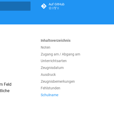
Auf GitHub
0
0
itialisiert
Inhaltsverzeichnis
Noten
Zugang am / Abgang am
Unterrichtsarten
Zeugnisdatum
Ausdruck
Zeugnisbemerkungen
im Feld
Fehlstunden
tliche
Schulname