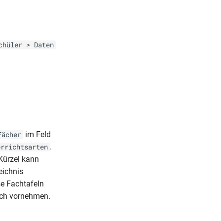
chüler > Daten
im Feld
Fächer
.
errichtsarten
 Kürzel kann
eichnis
se Fachtafeln
Fach vornehmen.