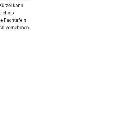
 Kürzel kann
eichnis
se Fachtafeln
Fach vornehmen.