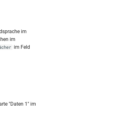
dsprache im
chen im
im Feld
ächer
rte "Daten 1" im