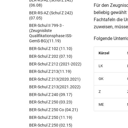
Für den Zeugnisdr
(06.08)
beliebig gewählt
BER-RS-AZ (Schul Z 242)
(07.05)
Fachtafeln die U
BER-Schul II 799-3 -
zuweisen, müssen
(Zeugnisliste
Qualifikationsphase ISS-
Folgende Unterri
GemS-BG)(11.19)
BER-Schul Z 102 (11.10)
Kürzel
BER-Schul Z 202 (07.10)
BER-Schul Z 212 (2021-2022)
LK
BER-Schul Z 213(11.19)
GK
BER-Schul Z 213(2020.2021)
BER-Schul Z 213(2021.2022)
Z
BER-Schul Z 240 (09.17)
BER-Schul Z 250 (03.23)
ME
BER-Schul Z 250 Co (04.21)
BER-Schul Z 250 (11.19)
BER-Schul Z 250 (02.15)