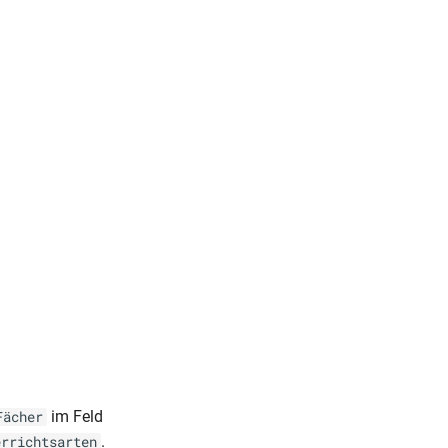
im Feld
Fächer
.
errichtsarten