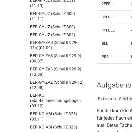
BER-GY-JZ (Schul Z 251)
2PFBLL
(11.19)
BER-GY-JZ (Schul Z 300)
3PFBLL
(11.11)
BER-GY-JZ (Schul Z 300)
4PFBLL
BER-GY-JZ (Schul Z 302)
BER-GY-ZAS (Schul II 929-
BLL
11a)(01.09)
BER-GY-ZAS (Schul II 929-9)
PRS
(09.07)
BER-GY-ZAS (Schul II 929-9)
(12.08)
BER-GY-ZAZ (Schul II 929-12)
Aufgabenb
(12.08)
BER-KO
Extras > Schlü
(abi_4a_berechnungsbogen_kollegs)
(03.12)
Für die korrekte
BER-KO-ABI (Schul Z 323)
für jedes Fach e
(03.11)
aus. Diese Fäch
BER-KO-ABI (Schul Z 323)