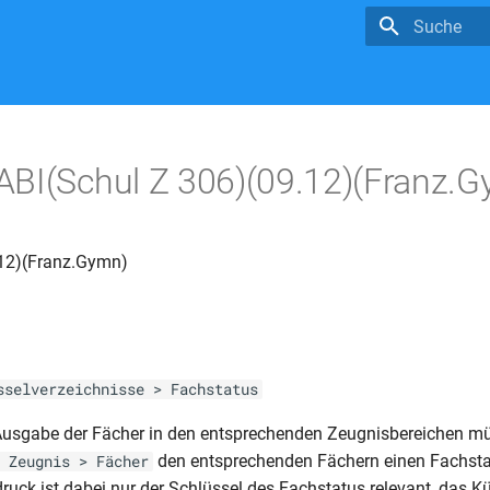
Suche wird in
BI(Schul Z 306)(09.12)(Franz.
.12)(Franz.Gymn)
s
sselverzeichnisse > Fachstatus
 Ausgabe der Fächer in den entsprechenden Zeugnisbereichen m
den entsprechenden Fächern einen Fachsta
 Zeugnis > Fächer
ruck ist dabei nur der Schlüssel des Fachstatus relevant, das K