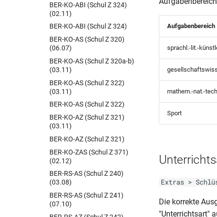
Aufgabenbereich
BER-KO-ABI (Schul Z 324)
(02.11)
Aufgabenbereich
BER-KO-ABI (Schul Z 324)
BER-KO-AS (Schul Z 320)
(06.07)
sprachl.-lit.-künst
BER-KO-AS (Schul Z 320a-b)
(03.11)
gesellschaftswiss
BER-KO-AS (Schul Z 322)
(03.11)
mathem.-nat.-tec
BER-KO-AS (Schul Z 322)
Sport
BER-KO-AZ (Schul Z 321)
(03.11)
BER-KO-AZ (Schul Z 321)
BER-KO-ZAS (Schul Z 371)
Unterrichts
(02.12)
BER-RS-AS (Schul Z 240)
Extras > Schlü
(03.08)
BER-RS-AS (Schul Z 241)
Die korrekte Au
(07.10)
"Unterrichtsart"
BER-RS-AZ (Schul Z 242)