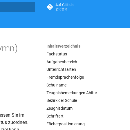
Auf GitHub
0
0
itialisiert
Gymn)
Inhaltsverzeichnis
Fachstatus
Aufgabenbereich
Unterrichtsarten
Fremdsprachenfolge
Schulname
Zeugnisbemerkungen Abitur
Bezirk der Schule
Zeugnisdatum
üssen Sie im
Schriftart
tus zuordnen.
Fächerpositionierung
ürzel kann