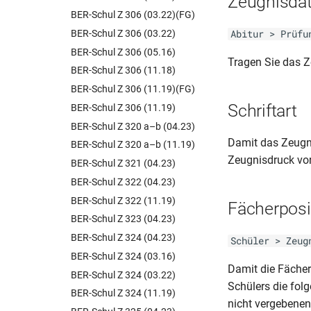
Zeugnisda
BER-Schul Z 306 (03.22)(FG)
BER-Schul Z 306 (03.22)
Abitur > Prüfu
BER-Schul Z 306 (05.16)
Tragen Sie das
BER-Schul Z 306 (11.18)
BER-Schul Z 306 (11.19)(FG)
Schriftart
BER-Schul Z 306 (11.19)
BER-Schul Z 320 a–b (04.23)
Damit das Zeugni
BER-Schul Z 320 a–b (11.19)
Zeugnisdruck vor
BER-Schul Z 321 (04.23)
BER-Schul Z 322 (04.23)
BER-Schul Z 322 (11.19)
Fächerposi
BER-Schul Z 323 (04.23)
BER-Schul Z 324 (04.23)
Schüler > Zeug
BER-Schul Z 324 (03.16)
Damit die Fäche
BER-Schul Z 324 (03.22)
Schülers die fol
BER-Schul Z 324 (11.19)
nicht vergebenen