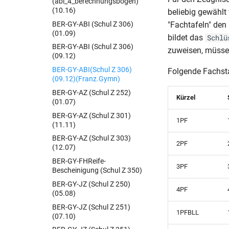
(abi_4_berechnungsbogen)
(10.16)
beliebig gewählt
BER-GY-ABI (Schul Z 306)
"Fachtafeln" den
(01.09)
bildet das
Schlü
BER-GY-ABI (Schul Z 306)
zuweisen, müssen
(09.12)
BER-GY-ABI(Schul Z 306)
Folgende Fachsta
(09.12)(Franz.Gymn)
BER-GY-AZ (Schul Z 252)
Kürzel
(01.07)
BER-GY-AZ (Schul Z 301)
1PF
(11.11)
BER-GY-AZ (Schul Z 303)
2PF
(12.07)
BER-GY-FHReife-
3PF
Bescheinigung (Schul Z 350)
BER-GY-JZ (Schul Z 250)
4PF
(05.08)
BER-GY-JZ (Schul Z 251)
1PFBLL
(07.10)