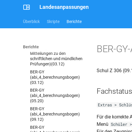
ohne Rückseite)(04.08)
Landesanpassungen
BER-GES-JZ (Schul Z 200)
(04.08)
Überblick
Skripte
Berichte
BER-GS-JZ (Schul Z 103)
(11.05) (französ. Gymn)
BER-GS-JZ (Schul Z 103)
(11.05)
BER-GY-A
Berichte
BER-GY (Abi-18a -
Mitteilungen zu den
schriftlichen und mündlichen
Prüfungen)(03.12)
Schul Z 306 (09
BER-GY
(abi_4_berechnungsbogen)
(03.12)
Fachstatu
BER-GY
(abi_4_berechnungsbogen)
(05.20)
Extras > Schlü
BER-GY
(abi_4_berechnungsbogen)
Für die korrekte
(09.12)
Menü
Schüler >
BER-GY
Für den Zeugnisd