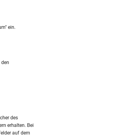
m" ein.
r den
cher des
n erhalten. Bei
felder auf dem