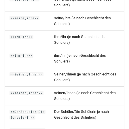
BER-KO-AS (Schul Z 320)
Schülers)
Schülerpersonalblatt (ohne
(06.07)
RLP-GES-AS (10.Klasse mit Ü
Vorbildung)
11)
seine/ihre (je nach Geschlecht des
<<seine_ihre>>
BER-KO-AS (Schul Z 320a-b)
Schülers)
Schülerpersonalblatt incl
(03.11)
RLP-GES-AS (9.Klasse)
Schuleintritt (Betriebe -
Ihm/Ihr (je nach Geschlecht des
<<Ihm_Ihr>>
Querformat)
BER-KO-AS (Schul Z 322)
Schülers)
RLP-GES (Beiblatt)
(03.11)
Schülerpersonalblatt incl
ihm/ihr (je nach Geschlecht des
<<ihm_ihr>>
RLP-GES
Schülers)
Schuleintritt (Betriebe)
BER-KO-AS (Schul Z 322)
(Abschlussprognose)
Seinen/Ihnen (je nach Geschlecht des
<<Seinen_Ihren>>
Schülerpersonalblatt incl
BER-KO-AZ (Schul Z 321)
RLP-FS-AS (Sozialpädagogik
Schülers)
Schuleintritt (mit Vorbildung)
(03.11)
DIN A3)
seinen/ihnen (je nach Geschlecht des
<<seinen_ihren>>
Schülerpersonalblatt incl
BER-KO-AZ (Schul Z 321)
Schülers)
RLP-FO-FHReife (DIN A3)
Schuleintritt und -austritt (mit
Vorbildung)
Der Schüler/Die Schülerin je nach
<<DerSchueler_Die
BER-KO-ZAS (Schul Z 371)
RLP-FO (HJZ-JZ-AZ)
Geschlecht des Schülers)
Schuelerin>>
(02.12)
Schülerstammblatt (Belegung