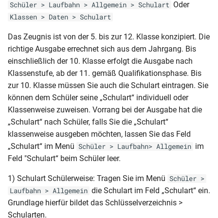
Klassenliste mit Fächern
Oder
Schüler > Laufbahn > Allgemein > Schulart
mit Elterndaten
BER-FHReife-Bescheinigung
RLP-GY-ABI (DIN A3)2006
MVP-GY-ÜZ (nächste Stufe
NRW-Gems-JZ-HJZ (5-8)
Klassen > Daten > Schulart
(Schul Z 350)(10.07)
Seite1
Klassenliste mit
Schülerliste (Klasse,
RLP-GY-ABI (DIN A3 ohne
Lernentwicklungsbericht)
Das Zeugnis ist von der 5. bis zur 12. Klasse konzipiert. Die
NRW-RS-AS (Variante 1)
Geburtstagen
Geburtsdaten, Adresse,
BER-FOS-AZ (Schul Z 513)
Wappen)2006
richtige Ausgabe errechnet sich aus dem Jahrgang. Bis
Telefon)
(05.06)
MVP-GY-ÜZ (nächste Stufe
NRW-RS-AS (Variante 2)
einschließlich der 10. Klasse erfolgt die Ausgabe nach
Klassenliste mit
RLP-GY-ABI (DIN A3 ohne
Wahlpflicht 1. + 2. HJ)
Klassenstufe, ab der 11. gemäß Qualifikationsphase. Bis
Klassendaten
Schülerliste (Klasse,
BER-FOS-FHReife (Schul Z
Logo)2006
NRW-RS-AZ (Klasse 7-10)
zur 10. Klasse müssen Sie auch die Schulart eintragen. Sie
Geburtsdaten, Konfession,
511)(05.06)
MVP-HBF-AZ
können dem Schüler seine „Schulart“ individuell oder
Klassenliste mit
Geschlecht)
RLP-GY-ABI (DIN A3 - 2.
NRW-RS-HJZ (Klasse 7-10)
Klassenweise zuweisen. Vorrang bei der Ausgabe hat die
Klassensprechern
BER-FOS-HJZ (Schul Z 510)
Seite)2006
MVP-HS-AS
„Schulart“ nach Schüler, falls Sie die „Schulart“
Schülerliste (Klasse, Tutor,
(05.06)
NRW-RS-JZ
Klassenliste mit
klassenweise ausgeben möchten, lassen Sie das Feld
Merkmal B1, B2, B3, B4)
RLP-GY-ABI (DIN A3 - 2. Seite
MVP-HS-AS (mit
(Hauptschulabschluss)
Schülersummendaten
„Schulart“ im Menü
im
Schüler > Laufbahn> Allgemein
BER-FOS-MSA (Schul Z 512)
ohne Wappen)2006
Qualifiziertem Abschluss)
(Klassenstufe und
Feld "Schulart“ beim Schüler leer.
Schülerliste (Anwesenheit
NRW-RS-JZ (Klasse 7-10)
Klassenlehrer)
Ags)
BER-GES-JZ (Schul Z 200 -
RLP-GY-ABI (DIN A3 - 1. Seite
MVP-HS-AZ
1) Schulart Schülerweise: Tragen Sie im Menü
Schüler >
ohne Rückseite)(04.08)
ohne Wappen)2006
die Schulart im Feld „Schulart“ ein.
Laufbahn > Allgemein
NRW-RS-JZ
Klassenliste mit
Schülerliste (Bafög)
MVP-HS-HJZ
Grundlage hierfür bildet das Schlüsselverzeichnis >
(Sekundarabschluss I)
Schülersummendaten
BER-GES-JZ (Schul Z 200)
RLP-GY-ABI (2010-G8-G9)
Schularten.
(Religion und