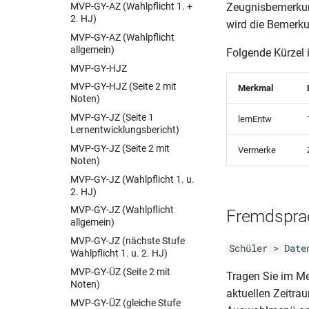
MVP-GY-AZ (Wahlpflicht 1. +
Zeugnisbemerkung
c)
2. HJ)
wird die Bemerk
BER-BQL VZ-HJZ (Schul Z
MVP-GY-AZ (Wahlpflicht
505 a)
allgemein)
Folgende Kürzel 
BER-BS-AS (MSA Schul Z 502)
MVP-GY-HJZ
BER-BS-AS (MSA Schul Z
MVP-GY-HJZ (Seite 2 mit
Merkmal
502d)
Noten)
BER-BS-AS
MVP-GY-JZ (Seite 1
lernEntw
BER-BS-AZ (Schul Z 503)
Lernentwicklungsbericht)
BER-BS-FHReife (Schul Z 504)
MVP-GY-JZ (Seite 2 mit
Vermerke
Noten)
BER-BS-HJZ (2006 mit
Gewichtung)
MVP-GY-JZ (Wahlpflicht 1. u.
2. HJ)
BER-BS-HJZ (2006)
MVP-GY-JZ (Wahlpflicht
Fremdspra
BER-BS-HJZ (Bescheinigung
allgemein)
2006)
MVP-GY-JZ (nächste Stufe
BER-BV-AS (Schul Z 508)
Schüler > Date
Wahlpflicht 1. u. 2. HJ)
BER-BVJ-AS (Schul Z 506 a)
MVP-GY-ÜZ (Seite 2 mit
(BQL VZ)
Tragen Sie im 
Noten)
BER-BVJ-AS
aktuellen Zeitra
MVP-GY-ÜZ (gleiche Stufe