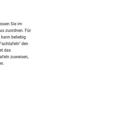
üssen Sie im
us zuordnen. Für
 kann beliebig
"Fachtafeln" den
et das
afeln zuweisen,
en.