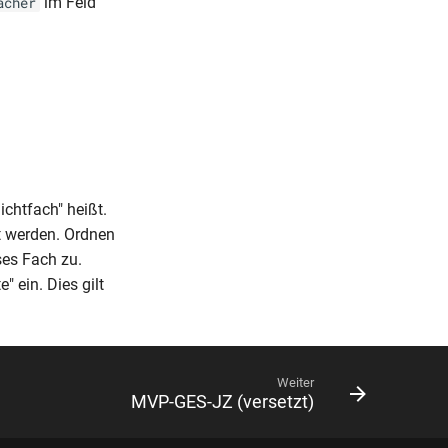
im Feld
ächer
ichtfach" heißt.
t werden. Ordnen
es Fach zu.
" ein. Dies gilt
Weiter
MVP-GES-JZ (versetzt)