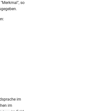
 "Merkmal", so
sgegeben.
en:
dsprache im
chen im