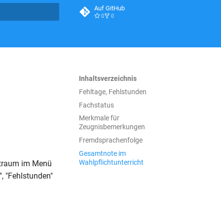
Auf GitHub
0
0
itialisiert
Inhaltsverzeichnis
Fehltage, Fehlstunden
Fachstatus
Merkmale für
Zeugnisbemerkungen
Fremdsprachenfolge
Gesamtnote im
Wahlpflichtunterricht
itraum im Menü
", "Fehlstunden"