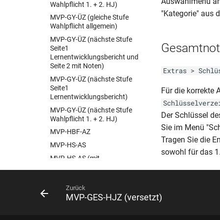
Auswahlmenü ang
BER-BVJ-AZ (Schul Z 507 a)
Wahlpflicht 1. + 2. HJ)
(BGL VZ)
"Kategorie" aus
MVP-GY-ÜZ (gleiche Stufe
BER-BVJ-HJZ (Schul Z 505 b)
Wahlpflicht allgemein)
(BQL FL)
MVP-GY-ÜZ (nächste Stufe
Gesamtnote
BER-FHReife (Bescheinigung
Seite1
2)
Lernentwicklungsbericht und
Seite 2 mit Noten)
BER-FHReife-Bescheinigung
Extras > Schlü
(Schul Z 350)(10.07)
MVP-GY-ÜZ (nächste Stufe
Seite1
BER-FOS-AZ (Schul Z 513)
Für die korrekte
Lernentwicklungsbericht)
(05.06)
Schlüsselverze
MVP-GY-ÜZ (nächste Stufe
BER-FOS-FHReife (Schul Z
Der Schlüssel de
Wahlpflicht 1. + 2. HJ)
511)(05.06)
Sie im Menü "Sch
MVP-HBF-AZ
BER-FOS-HJZ (Schul Z 510)
Tragen Sie die E
(05.06)
MVP-HS-AS
sowohl für das 1.
BER-FOS-MSA (Schul Z 512)
MVP-HS-AS (mit
Qualifiziertem Abschluss)
BER-GES-JZ (Schul Z 200 -
ohne Rückseite)(04.08)
MVP-HS-AZ
Zurück
BER-GES-JZ (Schul Z 200)
MVP-HS-HJZ
MVP-GES-HJZ (versetzt)
(04.08)
MVP-HS-ÜZ
BER-GS-JZ (Schul Z 103)
MVP-REG (Seite 2 mit Noten)