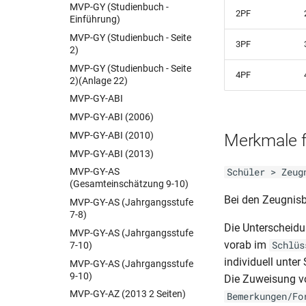
MVP-GY (Studienbuch -
DSND.DAS-HS-MSA-AS
(07.09)
2PF
Einführung)
(Anlage 8 und 9)(§23)
BER-BF-HJZ (einjährig)
MVP-GY (Studienbuch - Seite
DSND-DAS-ZZ (Q-Phase)
3PF
BER-BF-HJZ
2)
(Anlage 1)(RiLi 1.6)
BER-BF-MSA (einjährig)
MVP-GY (Studienbuch - Seite
DSND-DAS-ZZ (Q-Phase)
4PF
2)(Anlage 22)
(Anlage 1)(RiLi 1.6)
BER-BFS-AS (Z 522a)(04.11)
MVP-GY-ABI
BER-BFS-AZ (Schul Z 523a)
MVP-GY-ABI (2006)
BER-BOS-AZ (Schul Z 534)
(03.05)
MVP-GY-ABI (2010)
Merkmale 
BER-BOS-FHReife (Schul Z
MVP-GY-ABI (2013)
531)(09.05)
Schüler > Zeug
MVP-GY-AS
BER-BOS-FHReife (Schul Z
(Gesamteinschätzung 9-10)
532)(06.05)
Bei den Zeugnis
MVP-GY-AS (Jahrgangsstufe
BER-BOS-HJZ (Schul Z 530)
7-8)
(03.05)
Die Unterscheidu
MVP-GY-AS (Jahrgangsstufe
BER-BQL TZ-AZ (Schul Z 507
vorab im
Schlüs
7-10)
c)
individuell unte
MVP-GY-AS (Jahrgangsstufe
BER-BQL TZ-HJZ (Schul Z 505
9-10)
Die Zuweisung v
a-b-c)
MVP-GY-AZ (2013 2 Seiten)
Bemerkungen/Fo
BER-BQL TZ-HJZ (Schul Z 505