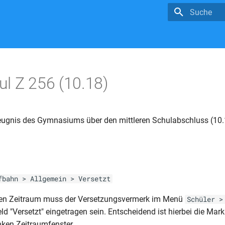
Suche wird in
l Z 256 (10.18)
eugnis des Gymnasiums über den mittleren Schulabschluss (10.
g
fbahn > Allgemein > Versetzt
en Zeitraum muss der Versetzungsvermerk im Menü
Schüler >
ld "Versetzt" eingetragen sein. Entscheidend ist hierbei die Mar
nken Zeitraumfenster.