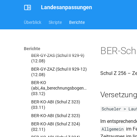
(11.11)
Landesanpassungen
BER-GY-JZ (Schul Z 300)
BER-GY-JZ (Schul Z 302)
Überblick
Skripte
Berichte
BER-GY-ZAS (Schul II 929-
11a)(01.09)
BER-GY-ZAS (Schul II 929-9)
(09.07)
BER-Schu
Berichte
BER-GY-ZAS (Schul II 929-9)
(12.08)
BER-GY-ZAZ (Schul II 929-12)
Schul Z 256 – Z
(12.08)
BER-KO
(abi_4a_berechnungsbogen_kollegs)
Versetzun
(03.12)
BER-KO-ABI (Schul Z 323)
(03.11)
Schueler > Lau
BER-KO-ABI (Schul Z 323)
Im entsprechend
BER-KO-ABI (Schul Z 324)
im Fe
Allgemein
(02.11)
Zeitraumes im li