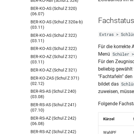
BER-KO-ABI (Schul Z 324)
BER-KO-AS (Schul Z 320)
(06.07)
Fachstatu
BER-KO-AS (Schul Z 320a-b)
(03.11)
Extras > Schlü
BER-KO-AS (Schul Z 322)
(03.11)
Für die korrekte
BER-KO-AS (Schul Z 322)
Menü
Schüler >
BER-KO-AZ (Schul Z 321)
Für den Zeugnisd
(03.11)
beliebig gewählt
BER-KO-AZ (Schul Z 321)
"Fachtafeln" den
BER-KO-ZAS (Schul Z 371)
(02.12)
bildet das
Schlü
zuweisen, müssen
BER-RS-AS (Schul Z 240)
(03.08)
Folgende Fachsta
BER-RS-AS (Schul Z 241)
(07.10)
BER-RS-AZ (Schul Z 242)
Kürzel
(06.08)
BER-RS-AZ (Schul Z 242)
WahlPF