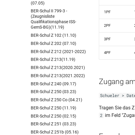
(07.05)
BER-Schul II 799-3 -
1PF
(Zeugnisliste
Qualifikationsphase ISS-
2PF
GemS-BG)(11.19)
BER-Schul Z 102 (11.10)
3PF
BER-Schul Z 202 (07.10)
BER-Schul Z 212 (2021-2022)
4PF
BER-Schul Z 213(11.19)
BER-Schul Z 213(2020.2021)
BER-Schul Z 213(2021.2022)
Zugang am
BER-Schul Z 240 (09.17)
BER-Schul Z 250 (03.23)
Schueler > Dat
BER-Schul Z 250 Co (04.21)
Tragen Sie das 
BER-Schul Z 250 (11.19)
im Feld "Zuga
2
BER-Schul Z 250 (02.15)
BER-Schul Z 251 (03.23)
BER-Schul Z 251b (05.16)