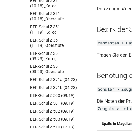
BER-Schul Z 351
(10.18)_Kolleg
Das Zeugnis/der
BER-Schul Z 351
(10.18)_Oberstufe
BER-Schul Z 351
Bezirk der 
(11.19)_Kolleg
BER-Schul Z 351
Mandanten > Da
(11.19)_Oberstufe
BER-Schul Z 351
Tragen Sie den B
(03.23)_Kolleg
BER-Schul Z 351
(03.23)_Oberstufe
Benotung d
BER-Schul Z 371a (04.23)
BER-Schul Z 371b (04.23)
Schüler > Zeug
BER-Schul Z 500 (09.19)
Die Noten der Pr
BER-Schul Z 501 (09.19)
Zeugnis > Leis
BER-Schul Z 502 (09.19)
BER-Schul Z 503 (09.19)
Spalte in Magella
BER-Schul Z 510 (12.13)