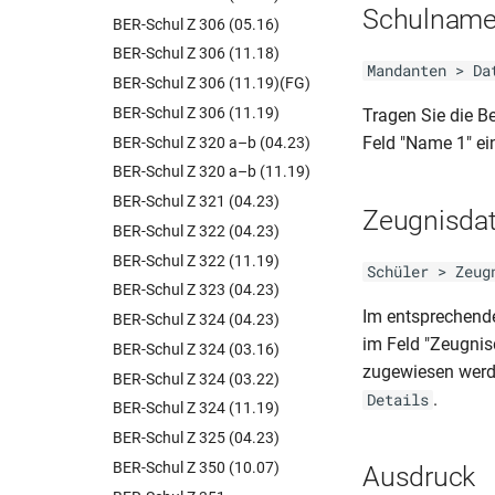
Schulnam
BER-Schul Z 306 (05.16)
BER-Schul Z 306 (11.18)
Mandanten > Da
BER-Schul Z 306 (11.19)(FG)
BER-Schul Z 306 (11.19)
Tragen Sie die B
Feld "Name 1" ei
BER-Schul Z 320 a–b (04.23)
BER-Schul Z 320 a–b (11.19)
BER-Schul Z 321 (04.23)
Zeugnisda
BER-Schul Z 322 (04.23)
BER-Schul Z 322 (11.19)
Schüler > Zeug
BER-Schul Z 323 (04.23)
Im entsprechen
BER-Schul Z 324 (04.23)
im Feld "Zeugni
BER-Schul Z 324 (03.16)
zugewiesen werd
BER-Schul Z 324 (03.22)
.
Details
BER-Schul Z 324 (11.19)
BER-Schul Z 325 (04.23)
BER-Schul Z 350 (10.07)
Ausdruck