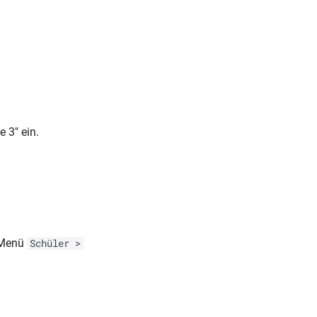
 3" ein.
m Menü
Schüler >