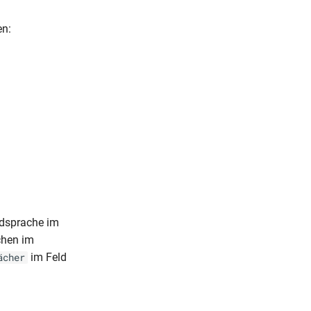
en:
dsprache im
chen im
im Feld
ächer