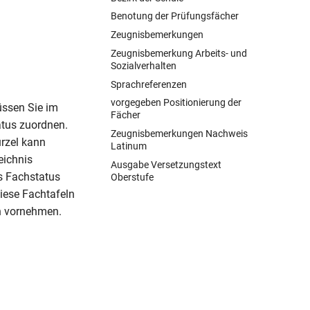
Benotung der Prüfungsfächer
Zeugnisbemerkungen
Zeugnisbemerkung Arbeits- und
Sozialverhalten
Sprachreferenzen
vorgegeben Positionierung der
üssen Sie im
Fächer
tus zuordnen.
Zeugnisbemerkungen Nachweis
ürzel kann
Latinum
eichnis
Ausgabe Versetzungstext
s Fachstatus
Oberstufe
iese Fachtafeln
h vornehmen.