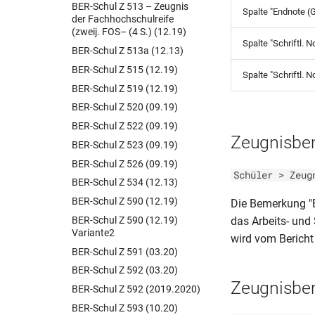
BER-Schul Z 513 – Zeugnis
Spalte "Endnote (
der Fachhochschulreife
(zweij. FOS– (4 S.) (12.19)
Spalte "Schriftl. N
BER-Schul Z 513a (12.13)
BER-Schul Z 515 (12.19)
Spalte "Schriftl. N
BER-Schul Z 519 (12.19)
BER-Schul Z 520 (09.19)
BER-Schul Z 522 (09.19)
Zeugnisbe
BER-Schul Z 523 (09.19)
BER-Schul Z 526 (09.19)
Schüler > Zeug
BER-Schul Z 534 (12.13)
BER-Schul Z 590 (12.19)
Die Bemerkung "
BER-Schul Z 590 (12.19)
das Arbeits- und S
Variante2
wird vom Bericht
BER-Schul Z 591 (03.20)
BER-Schul Z 592 (03.20)
Zeugnisbem
BER-Schul Z 592 (2019.2020)
BER-Schul Z 593 (10.20)