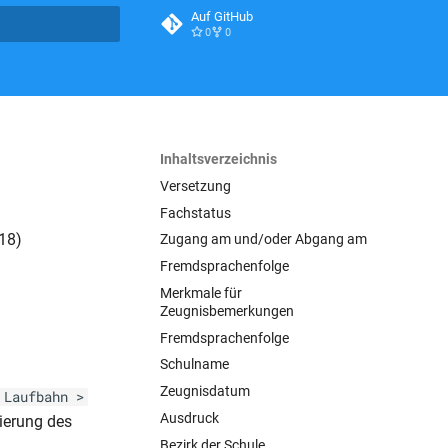
Auf GitHub
0
0
itialisiert
Inhaltsverzeichnis
Versetzung
Fachstatus
18)
Zugang am und/oder Abgang am
Fremdsprachenfolge
Merkmale für
Zeugnisbemerkungen
Fremdsprachenfolge
Schulname
Zeugnisdatum
 Laufbahn >
Ausdruck
kierung des
Bezirk der Schule