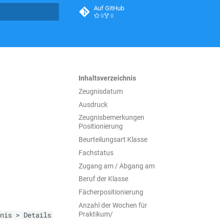
Auf GitHub
0
0
itialisiert
Inhaltsverzeichnis
Zeugnisdatum
Ausdruck
Zeugnisbemerkungen
Positionierung
Beurteilungsart Klasse
Fachstatus
Zugang am / Abgang am
Beruf der Klasse
Fächerpositionierung
Anzahl der Wochen für
Praktikum/
nis > Details