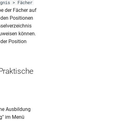
gnis > Fächer
be der Fächer auf
aden Positionen
sselverzeichnis
zuweisen können.
der Position
Praktische
che Ausbildung
ng" im Menü