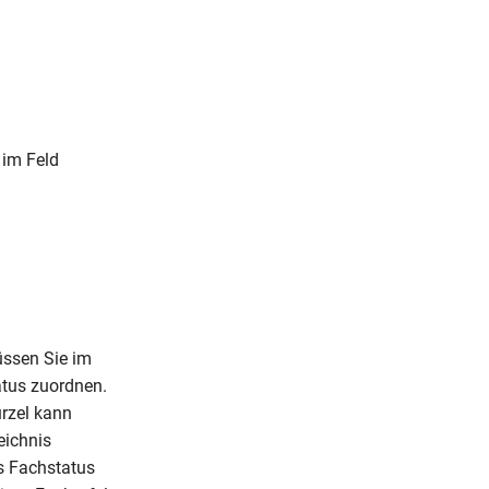
 im Feld
üssen Sie im
tus zuordnen.
ürzel kann
eichnis
s Fachstatus