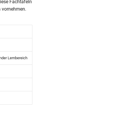
iese Fachtafeln
h vornehmen.
nder Lernbereich