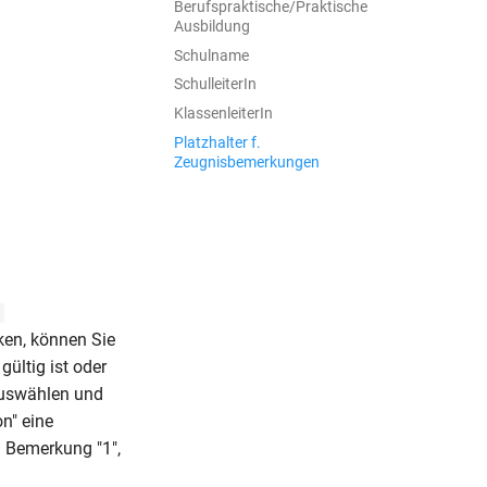
Berufspraktische/Praktische
Ausbildung
Schulname
SchulleiterIn
KlassenleiterIn
Platzhalter f.
Zeugnisbemerkungen
ken, können Sie
ültig ist oder
auswählen und
n" eine
n Bemerkung "1",