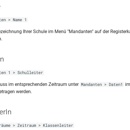
e
ten > Name 1
ezeichnung Ihrer Schule im Menü "Mandanten" auf der Registerka
n.
In
ten 1 > Schulleiter
muss im entsprechenden Zeitraum unter
im
Mandanten > Daten1
getragen werden.
erIn
räume > Zeitraum > Klassenleiter