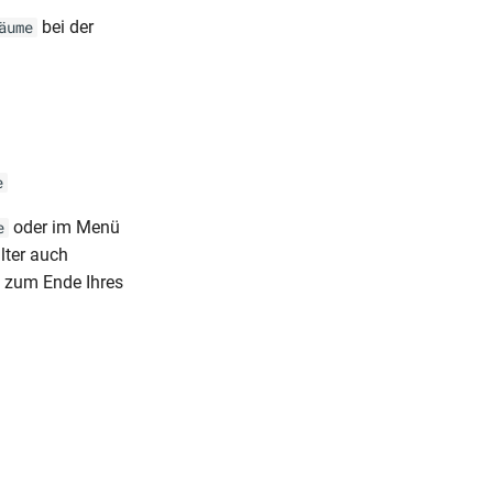
bei der
äume
e
oder im Menü
e
lter auch
“ zum Ende Ihres