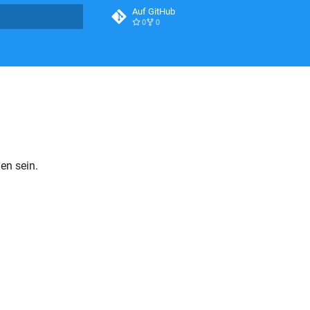
Auf GitHub
0
0
itialisiert
en sein.