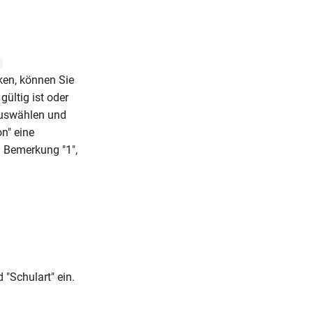
ken, können Sie
ültig ist oder
auswählen und
n" eine
n Bemerkung "1",
 "Schulart" ein.