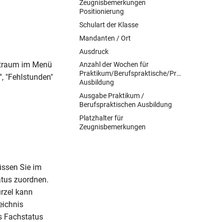
Zeugnisbemerkungen
Positionierung
Schulart der Klasse
Mandanten / Ort
Ausdruck
itraum im Menü
Anzahl der Wochen für
Praktikum/Berufspraktische/Praktische
", "Fehlstunden"
Ausbildung
Ausgabe Praktikum /
Berufspraktischen Ausbildung
Platzhalter für
Zeugnisbemerkungen
üssen Sie im
tus zuordnen.
ürzel kann
eichnis
s Fachstatus