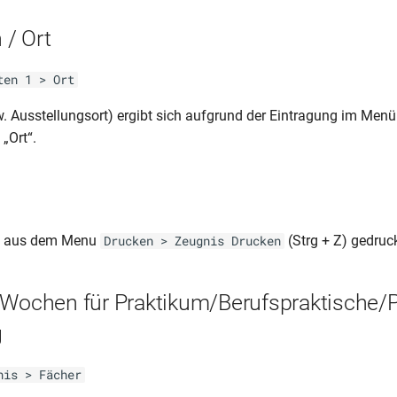
/ Ort
ten 1 > Ort
w. Ausstellungsort) ergibt sich aufgrund der Eintragung im Men
„Ort“.
ss aus dem Menu
(Strg + Z) gedruc
Drucken > Zeugnis Drucken
 Wochen für Praktikum/Berufspraktische/P
g
nis > Fächer