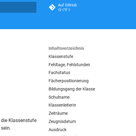
Auf GitHub
0
0
itialisiert
Inhaltsverzeichnis
Klassenstufe
Fehltage, Fehlstunden
Fachstatus
Fächerpositionierung
Bildungsgang der Klasse
Schulname
KlassenleiterIn
Zeiträume
 die Klassenstufe
Zeugnisdatum
 sein.
Ausdruck