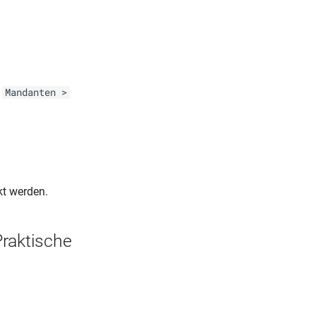
ü
Mandanten >
kt werden.
raktische