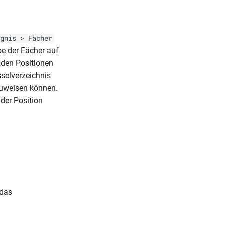
gnis > Fächer
be der Fächer auf
aden Positionen
sselverzeichnis
zuweisen können.
der Position
 das