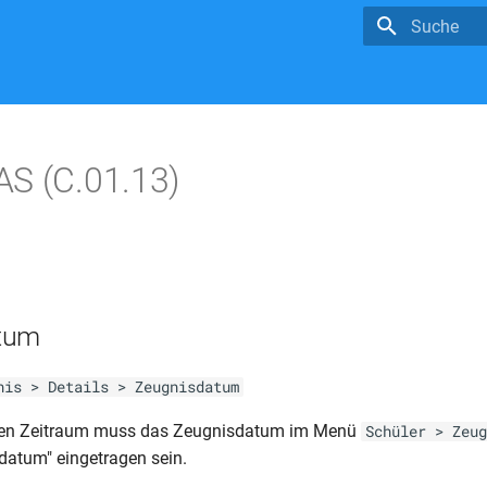
Suche wird in
S (C.01.13)
tum
nis > Details > Zeugnisdatum
den Zeitraum muss das Zeugnisdatum im Menü
Schüler > Zeug
datum" eingetragen sein.