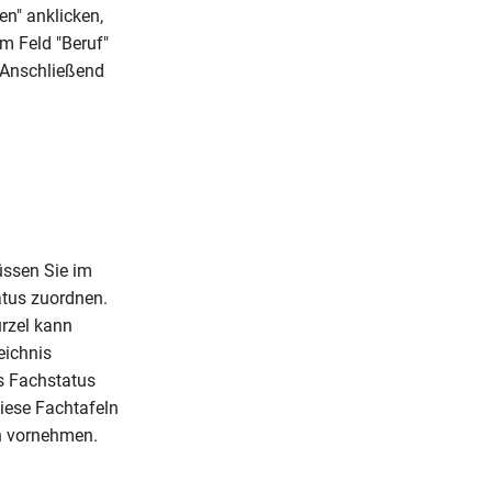
en" anklicken,
m Feld "Beruf"
. Anschließend
üssen Sie im
tus zuordnen.
ürzel kann
eichnis
s Fachstatus
iese Fachtafeln
h vornehmen.