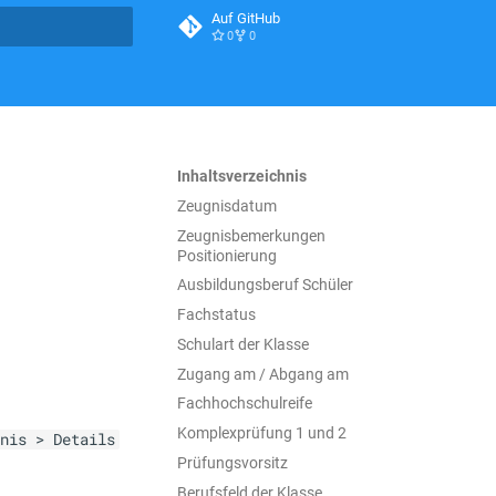
Auf GitHub
0
0
itialisiert
Inhaltsverzeichnis
Zeugnisdatum
Zeugnisbemerkungen
Positionierung
Ausbildungsberuf Schüler
Fachstatus
Schulart der Klasse
Zugang am / Abgang am
Fachhochschulreife
Komplexprüfung 1 und 2
nis > Details
Prüfungsvorsitz
Berufsfeld der Klasse