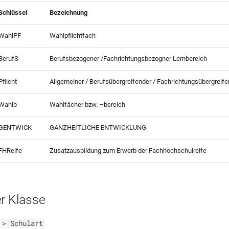
Schlüssel
Bezeichnung
WahlPF
Wahlpflichtfach
BerufS
Berufsbezogener /Fachrichtungsbezogner Lernbereich
Pflicht
Allgemeiner / Berufsübergreifender / Fachrichtungsübergreife
Wahlb
Wahlfächer bzw. –bereich
GENTWICK
GANZHEITLICHE ENTWICKLUNG
FHReife
Zusatzausbildung zum Erwerb der Fachhochschulreife
er Klasse
 > Schulart