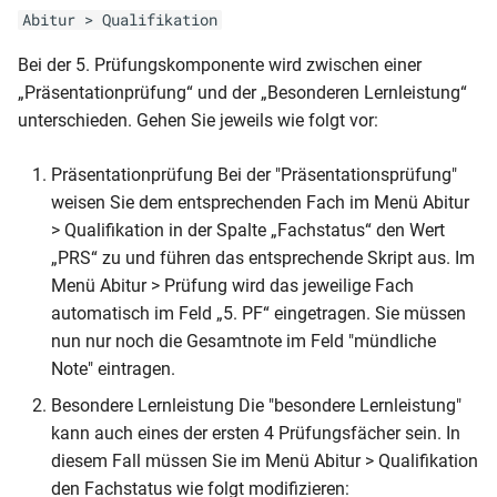
Klasse und vorauss Ende
AusbildungsGUID)
Abitur > Qualifikation
NRW-BK-JZ (Anlage C14 - 2
(Klasse 5-10)
Klassenliste
einfach)
RLP-HS-AZ (7-9 Klassenstufe
Seitig)
MVP-GES-JZ (versetzt)
Berufsschulmatrix (4-jährig)
Bei der 5. Prüfungskomponente wird zwischen einer
Mandant (Schüler des
und Modellklasse)
SHL-GY-Studienbuch
Schulbescheinigung (mit
„Präsentationprüfung“ und der „Besonderen Lernleistung“
aktuellen Halbjahres ohne
NRW-BKO (Mitteilung über
(Qualifikationsphase - zweite
MVP-GS-HJZ
Klassenliste
Klasse und vorauss Ende
unterschieden. Gehen Sie jeweils wie folgt vor:
Fächer)
RLP-HS-AZ (5-6
den Leistungsstand)
Seite)
(Jahrgangsstufe 2-4)
Berufsschulmatrix BS-BER
zweifach)
Klassenstufe)
mit Meldungen (inkl.
Präsentationprüfung Bei der "Präsentationsprüfung"
Mandant (Schüler des
NRW-BKO (Zertifikat der
SHL-GY-ÜZ
MVP-GS-JZ
Ausgeschulten)
Schulbescheinigung (mit
aktuellen Halbjahres ohne
weisen Sie dem entsprechenden Fach im Menü Abitur
RLP-HS-AZ (5-6 Klassenstufe
beruflichen Grundbildung)
(Jahrgangsstufe1)
Klasse)
aktuelle Ausbildung)
> Qualifikation in der Spalte „Fachstatus“ den Wert
und Modellklasse)
SHL-HS-AS
Klassenliste
„PRS“ zu und führen das entsprechende Skript aus. Im
NRW-BKO-ABI
MVP-GS-ÜZ
Berufsschulmatrix BS-BER
Schulbescheinigung
Mandant (SchülerAbgang)
Menü Abitur > Prüfung wird das jeweilige Fach
RLP-HS-AS
(Bescheinigung
SHL-RS-AS
(Jahrgangsstufe1)
mit Meldungen
(Überweisung)
automatisch im Feld „5. PF“ eingetragen. Sie müssen
Schullaufbahn)_Zeugnisbemerkung_Fachdaten
Mandant
RLP-GY-Punktekreditkarte-
nun nur noch die Gesamtnote im Feld "mündliche
Schüler
MVP-GS-ÜZ (Jahrgangsstufe
Klassenliste
Schulbescheinigung BBS (mit
(SchülerNachprüfung)
2012
Note" eintragen.
NRW-BKO-ABI
(Zeitraumübergreifende
2-4)
Berufsschulmatrix mit
Zugang-Abgang der Klasse)
(Bescheinigung
Notenübersicht)
Besondere Lernleistung Die "besondere Lernleistung"
Meldungen (4-jährig)
Mandant (Statistik
RLP-GY-Punktekreditkarte-
Schullaufbahn)
MVP-GY (Studienbuch -
kann auch eines der ersten 4 Prüfungsfächer sein. In
Schulbescheinigung für die
Abschlüsse)
2006
Deckblatt)
diesem Fall müssen Sie im Menü Abitur > Qualifikation
Klassenliste
Vergangenheit
NRW-BKO-ABI
den Fachstatus wie folgt modifizieren:
Berufsschulmatrix mit