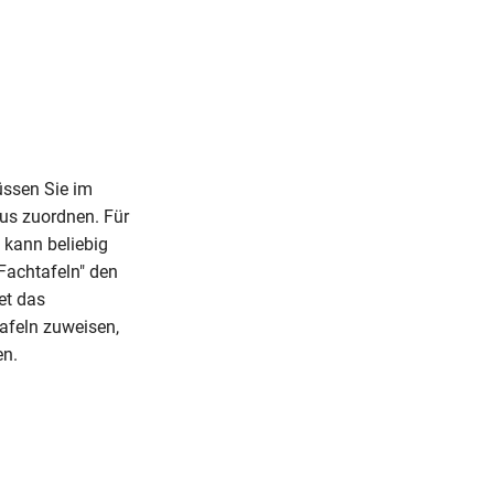
üssen Sie im
us zuordnen. Für
 kann beliebig
"Fachtafeln" den
et das
afeln zuweisen,
en.