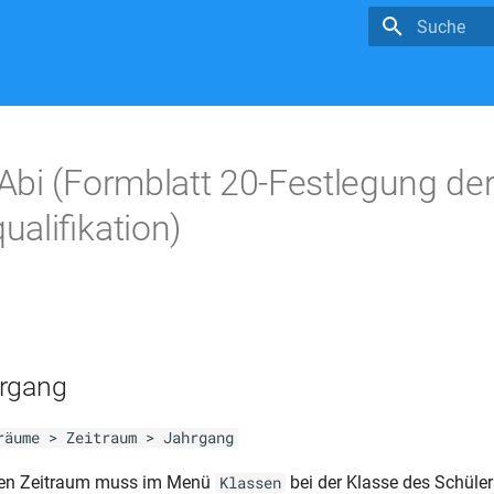
Suche wird in
bi (Formblatt 20-Festlegung de
alifikation)
hrgang
räume > Zeitraum > Jahrgang
den Zeitraum muss im Menü
bei der Klasse des Schüle
Klassen