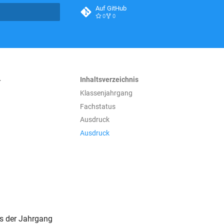
Auf GitHub
0
0
itialisiert
r
Inhaltsverzeichnis
Klassenjahrgang
Fachstatus
Ausdruck
Ausdruck
rs der Jahrgang