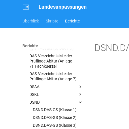
(RiLi 1.6)(ab2020)
Landesanpassungen
DAS-ZZ (Q-Phase)(Anlage 1)
(RiLi 1.6)
Überblick
Skripte
Berichte
DAS-Zeugnis Gymnasium -
Mittlerer Schulabschluss
(Anlage 10)(§23)
DAS-Verzeichnis der Prüflinge
DSND.DAS
Berichte
(§ 14 Absatz (5) DIA-PO)
DAS-Verzeichnisliste der
Prüflinge Abitur (Anlage
7)_Fachkuerzel
DAS-Verzeichnisliste der
Prüflinge Abitur (Anlage 7)
DSAA
DSKL
DSAA.DAS-JZ-GS
(Beurteilungstexte)
DSND
DSKL.DAS-JZ (3-12)(2018)
DSAA.DAS-JZ-GS
DSKL.DAS-ZZ (Q-Phase 11-
DSND.DAS-GS (Klasse 1)
DSAA.DAS-SekI+II-JZ
12)(2018)
DSND.DAS-GS (Klasse 2)
DSND.DAS-GS (Klasse 1)
DSND.DAS-GS (Klasse 3)