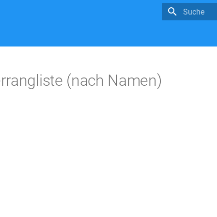
Suche wird in
rrangliste (nach Namen)