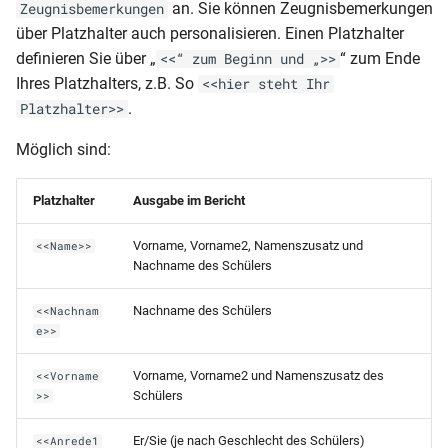
an. Sie können Zeugnisbemerkungen
Schülerpersonalblatt (mit
Zeugnisbemerkungen
dynamisch)
Angehörigen und Vorbildung)
über Platzhalter auch personalisieren. Einen Platzhalter
definieren Sie über „
“ zum Ende
<<“ zum Beginn und „>>
RLP-GES-JZ (Klassen 7-10)
Schülerpersonalblatt (mit
Ihres Platzhalters, z.B. So
<<hier steht Ihr
Fremdsprachen)A5
.
Platzhalter>>
RLP-GES-JZ (Klassen 5 und
egs)
6)
Möglich sind:
Schülerpersonalblatt (mit
Fremdsprachenfolge)
RLP-GES-HJZ (Klassen 7-10)
Platzhalter
Ausgabe im Bericht
Schülerpersonalblatt (mit
RLP-GES-HJZ (Klassen 5 und
Vorname, Vorname2, Namenszusatz und
<<Name>>
Vorbildung und
6)
Nachname des Schülers
Herkunftsschule)
RLP-GES-AZ
Nachname des Schülers
<<Nachnam
Schülerpersonalblatt (mit
e>>
Vorbildung)
RLP-GES-AS (Zeugnis für die
Vorname, Vorname2 und Namenszusatz des
<<Vorname
Realschule)
Schülers
Schülerpersonalblatt (nur
>>
Eltern und Vorbildung)
RLP-GES-AS (10.Klasse)
Er/Sie (je nach Geschlecht des Schülers)
<<Anrede1