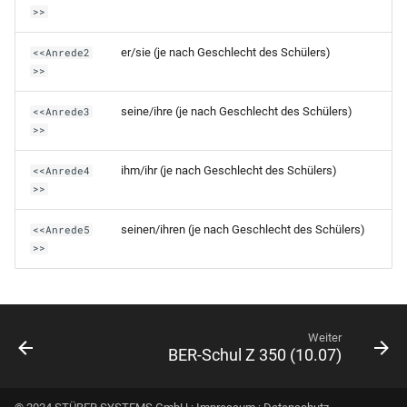
>>
Schülerpersonalblatt (ohne
RLP-GES-AS (10.Klasse)
Vorbildung)
er/sie (je nach Geschlecht des Schülers)
<<Anrede2
>>
RLP-GES-AS (10.Klasse mit Ü
Schülerpersonalblatt incl
11)
Schuleintritt (Betriebe -
seine/ihre (je nach Geschlecht des Schülers)
<<Anrede3
Querformat)
>>
RLP-GES-AS (9.Klasse)
ihm/ihr (je nach Geschlecht des Schülers)
<<Anrede4
Schülerpersonalblatt incl
RLP-GES (Beiblatt)
>>
Schuleintritt (Betriebe)
RLP-GES
seinen/ihren (je nach Geschlecht des Schülers)
<<Anrede5
Schülerpersonalblatt incl
>>
(Abschlussprognose)
Schuleintritt (mit Vorbildung)
RLP-FS-AS (Sozialpädagogik
Schülerpersonalblatt incl
DIN A3)
Schuleintritt und -austritt (mit
Weiter
Vorbildung)
BER-Schul Z 350 (10.07)
RLP-FO-FHReife (DIN A3)
Schülerstammblatt (Belegung