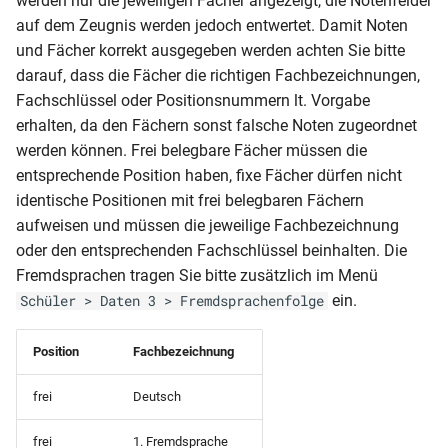
werden nur die jeweiligen Fächer angezeigt, die Notenfelder
Schülerliste
MVP-HS-ÜZ
NRW-RS-ÜZ (Klasse 7-10)
Fremdsprachen)
(Einschulmerkmal1 sortiert
auf dem Zeugnis werden jedoch entwertet. Damit Noten
RLP-GY-ABI (2010-G8-G9)
nach Bewerber-Gesamtnote,
und Fächer korrekt ausgegeben werden achten Sie bitte
MVP-REG (Seite 2 mit Noten)
NRW-WG-AZ
Klassenliste mit
Punkte, HF-Note)
darauf, dass die Fächer die richtigen Fachbezeichnungen,
RLP-GY-ABI (2010-G8-G9) (A4
Schülersummendaten
Fachschlüssel oder Positionsnummern lt. Vorgabe
Seite 2)
MVP-REG (Seite 2 mit Noten)-
NRW-WG-JZ
(Religion)
Schülerliste (Fehlzeiten nach
erhalten, da den Fächern sonst falsche Noten zugeordnet
Wappen
Klasse gruppiert)
werden können. Frei belegbare Fächer müssen die
RLP-GY-ABI (2010-G8-G9) (A4
Klassenliste mit
entsprechende Position haben, fixe Fächer dürfen nicht
Seite 1)
MVP-REG- AS
Schülersummendaten (Var 1)
Schülerliste (Fehlzeiten nach
identische Positionen mit frei belegbaren Fächern
Schüler gruppiert)
aufweisen und müssen die jeweilige Fachbezeichnung
RLP-GY-ABI (2010-G8-G9) (A4
MVP-REG-AS (Berufsreife)
Klassenliste mit
oder den entsprechenden Fachschlüssel beinhalten. Die
Seite 1) (ohne Wappen)
Schülersummendaten
Schülerliste (Förderung)
Fremdsprachen tragen Sie bitte zusätzlich im Menü
MVP-REG-HJZ (Bemerkung
RLP-GY-ABI (2010-G8-G9) (2)
ein.
Schüler > Daten 3 > Fremdsprachenfolge
Gesamteinschätzung)
Klassenliste mit Schülerzahl
Schülerliste (Klasse,
Geburtsdatum und
RLP-GY-ABI (2010)
Position
Fachbezeichnung
MVP-REG-HJZ
Klassenliste mit
Geburtsland)
(Gesamteinschätzung)
Summendaten (DIN A5)
RLP-GS-JZ (3. und 4. Klasse)
frei
Deutsch
Schülerliste (Nachprüflinge)
MVP-RS-AS (mit
Klassenliste mit
frei
1. Fremdsprache
RLP-GS-JZ (2. Klasse)