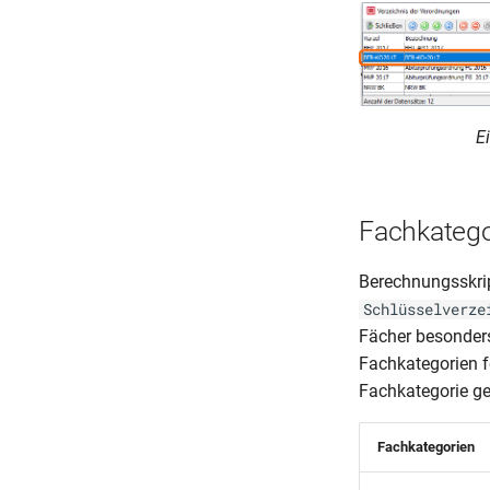
2012 3-jährig).dws
E
Fachkatego
Berechnungsskrip
Schlüsselverze
Fächer besonders
Fachkategorien f
Fachkategorie ge
Fachkategorien