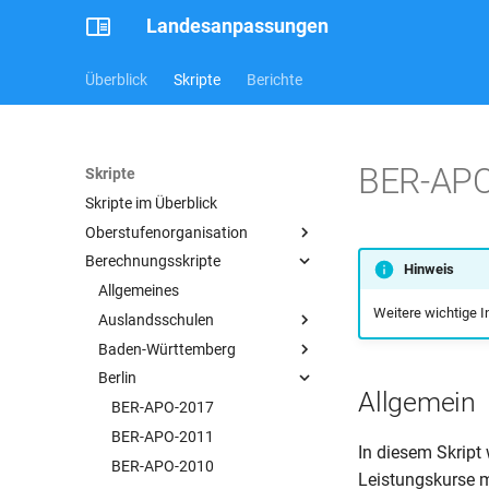
Landesanpassungen
Überblick
Skripte
Berichte
BER-APO
Skripte
Skripte im Überblick
Oberstufenorganisation
Berechnungsskripte
Allgemein
Hinweis
Allgemeines
Weitere wichtige I
Auslandsschulen
Baden-Württemberg
DE-DIAP-2024
Berlin
DE-DIAP-2018
BAW-APO-2010-G9
Allgemein
DE-DIAP-2015
BAW-APO-2001-G9
BER-APO-2017
DE-DIAP-2005
BAW-APO-1999
BER-APO-2011
In diesem Skript
DE-DRP-2005
BAW-APO-BGY-2021-G9
BER-APO-2010
Leistungskurse ma