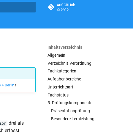
Auf GitHub
0
0
itialisiert
Inhaltsverzeichnis
Allgemein
Verzeichnis Verordnung
Fachkategorien
Aufgabenbereiche
 > Berlin
!
Unterrichtsart
Fachstatus
5. Prüfungskomponente
Präsentationprüfung
Besondere Lernleistung
drei als
ion
ch erfasst