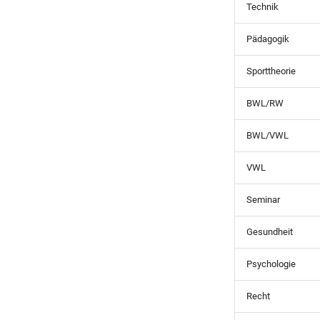
Technik
Pädagogik
Sporttheorie
BWL/RW
BWL/VWL
VWL
Seminar
Gesundheit
Psychologie
Recht