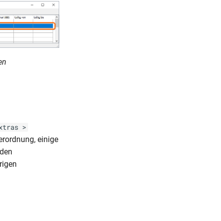
en
xtras >
erordnung, einige
nden
rigen