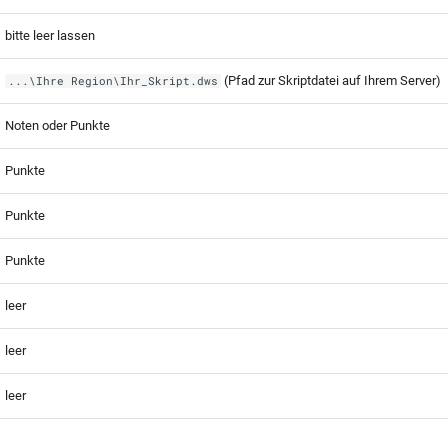
bitte leer lassen
(Pfad zur Skriptdatei auf Ihrem Server)
...\Ihre Region\Ihr_Skript.dws
Noten oder Punkte
Punkte
Punkte
Punkte
leer
leer
leer