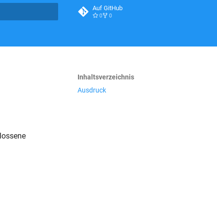
Auf GitHub
0
0
itialisiert
Inhaltsverzeichnis
Ausdruck
hlossene