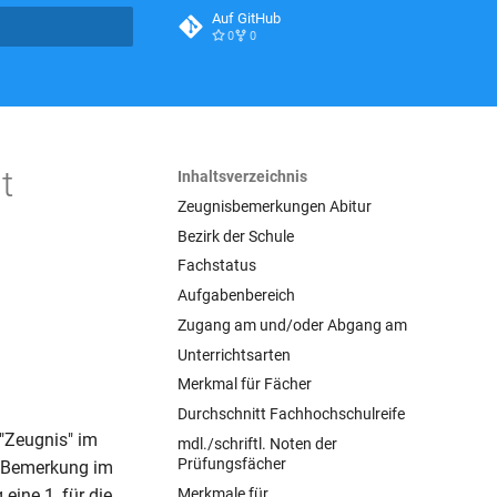
Auf GitHub
0
0
itialisiert
t
Inhaltsverzeichnis
Zeugnisbemerkungen Abitur
Bezirk der Schule
Fachstatus
Aufgabenbereich
Zugang am und/oder Abgang am
Unterrichtsarten
Merkmal für Fächer
Durchschnitt Fachhochschulreife
"Zeugnis" im
mdl./schriftl. Noten der
Prüfungsfächer
r Bemerkung im
Merkmale für
eine 1, für die