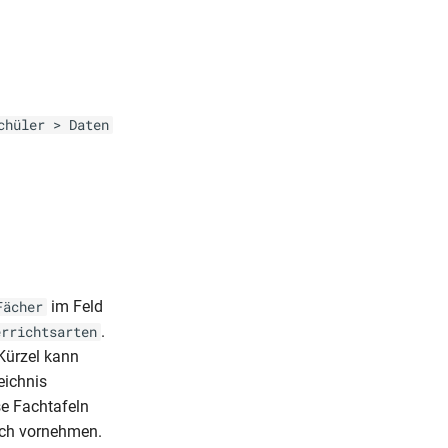
chüler > Daten
im Feld
Fächer
.
errichtsarten
 Kürzel kann
eichnis
se Fachtafeln
Fach vornehmen.