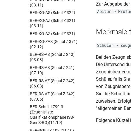
Zur Ausgabe der 
(03.11)
Abitur > Prüfu
BER-KO-AS (Schul Z 322)
BER-KO-AZ (Schul Z 321)
(03.11)
Merkmale 
BER-KO-AZ (Schul Z 321)
BER-KO-ZAS (Schul Z 371)
Schüler > Zeug
(02.12)
BER-RS-AS (Schul Z 240)
Bei den Zeugnis
(03.08)
Die Unterscheidu
BER-RS-AS (Schul Z 241)
Zeugnisbemerkun
(07.10)
Schüler, falls S
BER-RS-AZ (Schul Z 242)
(06.08)
von Zeugnisbeme
Sie die Schaltfl
BER-RS-AZ (Schul Z 242)
(07.05)
zuweisen. Erfolg
BER-Schul II 799-3 -
"allgemeinen Be
(Zeugnisliste
Qualifikationsphase ISS-
Folgende Kürzel 
GemS-BG)(11.19)
BER-Schul Z 102 (11.10)