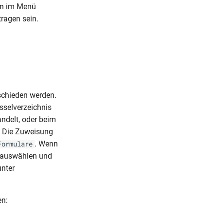
en im Menü
tragen sein.
chieden werden.
sselverzeichnis
ndelt, oder beim
. Die Zuweisung
. Wenn
Formulare
g auswählen und
unter
en: