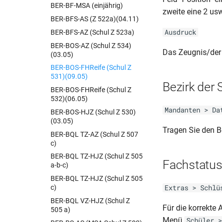
BER-BF-MSA (einjährig)
DSND-DAS-ZZ (Q-Phase)
zweite eine 2 usw
(Anlage 1)(RiLi 1.6)
BER-BFS-AS (Z 522a)(04.11)
Ausdruck
BER-BFS-AZ (Schul Z 523a)
BER-BOS-AZ (Schul Z 534)
Das Zeugnis/der
(03.05)
BER-BOS-FHReife (Schul Z
531)(09.05)
Bezirk der 
BER-BOS-FHReife (Schul Z
532)(06.05)
Mandanten > Da
BER-BOS-HJZ (Schul Z 530)
(03.05)
Tragen Sie den B
BER-BQL TZ-AZ (Schul Z 507
c)
BER-BQL TZ-HJZ (Schul Z 505
Fachstatu
a-b-c)
BER-BQL TZ-HJZ (Schul Z 505
c)
Extras > Schlü
BER-BQL VZ-HJZ (Schul Z
Für die korrekte
505 a)
Menü
Schüler >