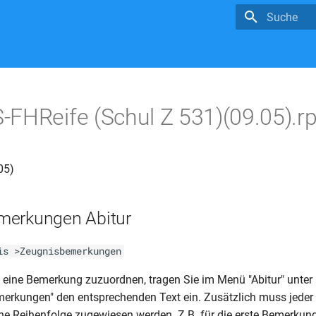
Suche wird in
FHReife (Schul Z 531)(09.05).rp
05)
merkungen Abitur
is >Zeugnisbemerkungen
ine Bemerkung zuzuordnen, tragen Sie im Menü "Abitur" unter 
merkungen" den entsprechenden Text ein. Zusätzlich muss jede
ine Reihenfolge zugewiesen werden. Z.B. für die erste Bemerkung 