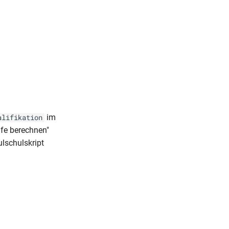
im
alifikation
ife berechnen"
lschulskript