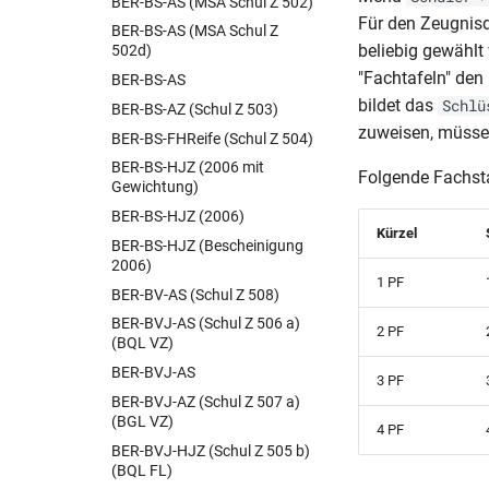
BER-BS-AS (MSA Schul Z 502)
Für den Zeugnisd
BER-BS-AS (MSA Schul Z
beliebig gewählt
502d)
"Fachtafeln" den
BER-BS-AS
bildet das
Schlü
BER-BS-AZ (Schul Z 503)
zuweisen, müssen
BER-BS-FHReife (Schul Z 504)
BER-BS-HJZ (2006 mit
Folgende Fachsta
Gewichtung)
BER-BS-HJZ (2006)
Kürzel
BER-BS-HJZ (Bescheinigung
2006)
1 PF
BER-BV-AS (Schul Z 508)
BER-BVJ-AS (Schul Z 506 a)
2 PF
(BQL VZ)
BER-BVJ-AS
3 PF
BER-BVJ-AZ (Schul Z 507 a)
(BGL VZ)
4 PF
BER-BVJ-HJZ (Schul Z 505 b)
(BQL FL)