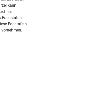
ürzel kann
eichnis
s Fachstatus
iese Fachtafeln
h vornehmen.