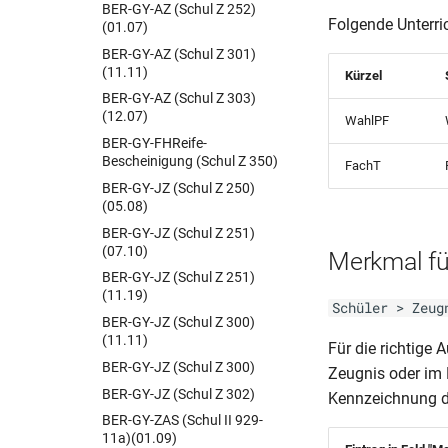
BER-GY-AZ (Schul Z 252)
Folgende Unterri
(01.07)
BER-GY-AZ (Schul Z 301)
(11.11)
Kürzel
BER-GY-AZ (Schul Z 303)
(12.07)
WahlPF
BER-GY-FHReife-
Bescheinigung (Schul Z 350)
FachT
BER-GY-JZ (Schul Z 250)
(05.08)
BER-GY-JZ (Schul Z 251)
(07.10)
Merkmal fü
BER-GY-JZ (Schul Z 251)
(11.19)
Schüler > Zeug
BER-GY-JZ (Schul Z 300)
(11.11)
Für die richtige
BER-GY-JZ (Schul Z 300)
Zeugnis oder im 
BER-GY-JZ (Schul Z 302)
Kennzeichnung d
BER-GY-ZAS (Schul II 929-
11a)(01.09)