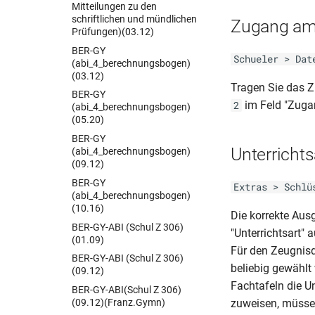
Mitteilungen zu den
schriftlichen und mündlichen
Zugang am
Prüfungen)(03.12)
BER-GY
Schueler > Dat
(abi_4_berechnungsbogen)
(03.12)
Tragen Sie das 
BER-GY
im Feld "Zuga
2
(abi_4_berechnungsbogen)
(05.20)
BER-GY
Unterrichts
(abi_4_berechnungsbogen)
(09.12)
BER-GY
Extras > Schlü
(abi_4_berechnungsbogen)
(10.16)
Die korrekte Au
BER-GY-ABI (Schul Z 306)
"Unterrichtsart"
(01.09)
Für den Zeugnisdr
BER-GY-ABI (Schul Z 306)
beliebig gewählt
(09.12)
Fachtafeln die U
BER-GY-ABI(Schul Z 306)
(09.12)(Franz.Gymn)
zuweisen, müssen