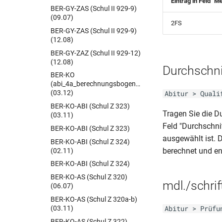
Eintrag in Feld "M
BER-GY-ZAS (Schul II 929-9)
(09.07)
2FS
BER-GY-ZAS (Schul II 929-9)
(12.08)
BER-GY-ZAZ (Schul II 929-12)
(12.08)
Durchschni
BER-KO
(abi_4a_berechnungsbogen_kollegs)
(03.12)
Abitur > Quali
BER-KO-ABI (Schul Z 323)
Tragen Sie die D
(03.11)
Feld "Durchschnit
BER-KO-ABI (Schul Z 323)
ausgewählt ist. 
BER-KO-ABI (Schul Z 324)
berechnet und en
(02.11)
BER-KO-ABI (Schul Z 324)
BER-KO-AS (Schul Z 320)
mdl./schrif
(06.07)
BER-KO-AS (Schul Z 320a-b)
(03.11)
Abitur > Prüfu
BER-KO-AS (Schul Z 322)