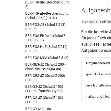
BER-FHReife (Bescheinigung
2)
Aufgabenb
BER-FHReife-Bescheinigung
(Schul Z 350)(10.07)
Extras > Schlü
BER-FOS-AZ (Schul Z 513)
(05.06)
Für die korrekte
BER-FOS-FHReife (Schul Z
für jedes Fach e
511)(05.06)
aus. Diese Fäch
BER-FOS-HJZ (Schul Z 510)
Aufgabenbereich
(05.06)
BER-FOS-MSA (Schul Z 512)
Aufgabenbereich
BER-GES-JZ (Schul Z 200 -
ohne Rückseite)(04.08)
sprachl.-lit.-künst
BER-GES-JZ (Schul Z 200)
(04.08)
gesellschaftswiss
BER-GS-JZ (Schul Z 103)
(11.05) (französ. Gymn)
mathem.-nat.-tec
BER-GS-JZ (Schul Z 103)
(11.05)
BER-GY (Abi-18a -