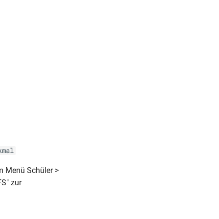
kmal
im Menü Schüler >
FS" zur