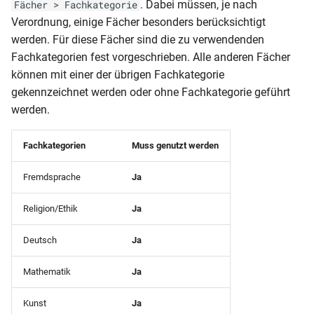
. Dabei müssen, je nach
Geburtsdatum)
Fächer > Fachkategorie
– LK Koblenz
NRW-Schülerstammblatt
Verordnung, einige Fächer besonders berücksichtigt
Klassenliste
werden. Für diese Fächer sind die zu verwendenden
Gastschulgeld (Wahlschul
RLP-BBS (Bescheinigung
(Sorgeberechtigte Mobil)
Fachkategorien fest vorgeschrieben. Alle anderen Fächer
– LK Mayen
Niveaustufen)
können mit einer der übrigen Fachkategorie
Klassenliste
gekennzeichnet werden oder ohne Fachkategorie geführt
Gastschulgeld (Wahlschul
Rentenbescheid
(Sorgeberechtigte und
werden.
Geburtsdatum)
Gesamtliste (Anzahl Klass
Schulbescheinigung
pro Schulort nach Jahrgan
Fachkategorien
Muss genutzt werden
(Anmeldung weiterführend
Klassenliste
Schule)
(Zensurenstatistik nach
Gesamtliste (Anzahl Schül
Fremdsprache
Ja
Noten)
pro Wohnort und Ortsteil
Schulbescheinigung
Religion/Ethik
Ja
nach Jahrgang)
(Elternwunsch Schulform)
Klassenliste
Deutsch
Ja
(Zensurenstatistik nach
Gesamtliste Bewerber
Punkten)
Schulbescheinigung
(Adressen)
Mathematik
Ja
(Empfangsbestätigung)
Klassenliste (ausländische
Gesamtliste Bewerber
Kunst
Ja
Schüler)
Schulbescheinigung (SHL -
(Bewerberziele)