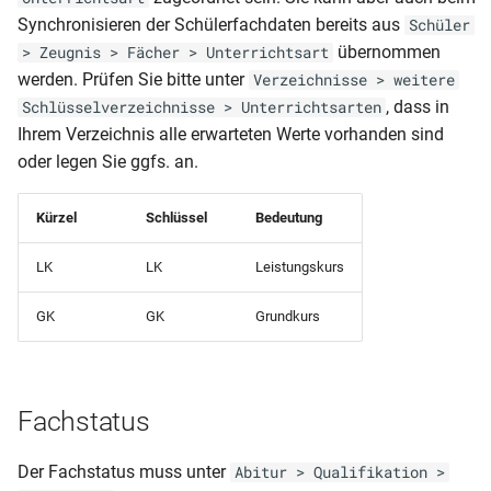
Prüflinge nach
Synchronisieren der Schülerfachdaten bereits aus
Schüler
Klassenliste Schüler-
Prüfungsfaechern)
übernommen
> Zeugnis > Fächer > Unterrichtsart
Notenmatrix (mit
werden. Prüfen Sie bitte unter
Fachniveau)
Verzeichnisse > weitere
Schüler-Abi (Antrag
, dass in
Schlüsselverzeichnisse > Unterrichtsarten
mündliche Prüfung)
Klassenliste Schüler-
Ihrem Verzeichnis alle erwarteten Werte vorhanden sind
Notenmatrix (mit Fehltage
oder legen Sie ggfs. an.
Schüler-
Klassenliste Schüler-
Kürzel
Schlüssel
Bedeutung
Notenmatrix (mit Verhalten
Schülerausweis (CR80)
und Mitarbeit)
LK
LK
Leistungskurs
Schülerausweis ABS (52 X
GK
GK
Grundkurs
Klassenliste Teilzeit mit Kr
74)
Klassenliste Teilzeitklasse
Schülerausweis ABS
Fachstatus
Klassenliste Vollzeit mit Kr
Schülerausweis BBS
Der Fachstatus muss unter
Abitur > Qualifikation >
Klassenliste Vollzeitklasse
Schülerausweis ohne Phot