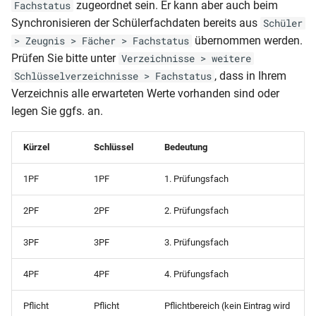
zugeordnet sein. Er kann aber auch beim
Fachstatus
Synchronisieren der Schülerfachdaten bereits aus
Schüler
Klassenliste inkl.
Schülerkarteikarte (DIN A5
übernommen werden.
> Zeugnis > Fächer > Fachstatus
ausgeschulter Schüler
Prüfen Sie bitte unter
Verzeichnisse > weitere
Schülerkarteikarte
, dass in Ihrem
Schlüsselverzeichnisse > Fachstatus
Klassenliste mit Adressen
Verzeichnis alle erwarteten Werte vorhanden sind oder
Schülerliste (für CSV-Expor
legen Sie ggfs. an.
Klassenliste mit
Arbeitsgemeinschaften
Schülerliste (für CSV-Expor
Kürzel
Schlüssel
Bedeutung
Klassenliste mit Betrieben
Schülerliste (für CSV-Expor
1PF
1PF
1. Prüfungsfach
Ausbildungsbetrieb und -E-
Klassenliste mit Eltern
Mail
2PF
2PF
2. Prüfungsfach
Klassenliste mit Endnoten
Schülerliste (für CSV-Expor
3PF
3PF
3. Prüfungsfach
BBS
Ausbildungsbetrieb und -E-
Mail (Var2)
4PF
4PF
4. Prüfungsfach
Klassenliste mit Endnoten
Pflicht
Pflicht
Pflichtbereich (kein Eintrag wird
Schülerliste (für CSV-Expor