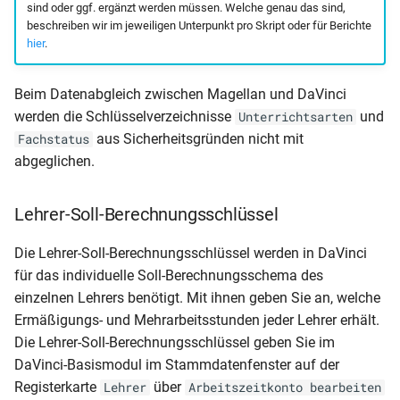
Klasse und vorauss Ende
sind oder ggf. ergänzt werden müssen. Welche genau das sind,
AusbildungsGUID)
beschreiben wir im jeweiligen Unterpunkt pro Skript oder für Berichte
Klassenliste
einfach)
hier
.
Berufsschulmatrix (4-jährig
Mandant (Schüler des
Schulbescheinigung (mit
aktuellen Halbjahres ohne
Beim Datenabgleich zwischen Magellan und DaVinci
Klassenliste
Klasse und vorauss Ende
Fächer)
werden die Schlüsselverzeichnisse
und
Berufsschulmatrix BS-BER
Unterrichtsarten
zweifach)
mit Meldungen (inkl.
aus Sicherheitsgründen nicht mit
Fachstatus
Mandant (Schüler des
Ausgeschulten)
abgeglichen.
Schulbescheinigung (mit
aktuellen Halbjahres ohne
Klasse)
aktuelle Ausbildung)
Klassenliste
Lehrer-Soll-Berechnungsschlüssel
Berufsschulmatrix BS-BER
Schulbescheinigung
Mandant (SchülerAbgang)
mit Meldungen
(Überweisung)
Die Lehrer-Soll-Berechnungsschlüssel werden in DaVinci
Mandant
für das individuelle Soll-Berechnungsschema des
Klassenliste
Schulbescheinigung BBS (
(SchülerNachprüfung)
einzelnen Lehrers benötigt. Mit ihnen geben Sie an, welche
Berufsschulmatrix mit
Zugang-Abgang der Klasse
Ermäßigungs- und Mehrarbeitsstunden jeder Lehrer erhält.
Meldungen (4-jährig)
Mandant (Statistik
Die Lehrer-Soll-Berechnungsschlüssel geben Sie im
Schulbescheinigung für di
Abschlüsse)
DaVinci-Basismodul im Stammdatenfenster auf der
Klassenliste
Vergangenheit
Registerkarte
über
Lehrer
Arbeitszeitkonto bearbeiten
Berufsschulmatrix mit