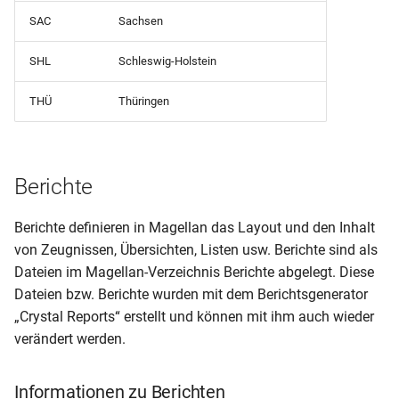
Schülerpersonalblatt (mit
SAC
Sachsen
Angehörigen und Vorbildu
SHL
Schleswig-Holstein
Schülerpersonalblatt (mit
Fremdsprachen)A5
THÜ
Thüringen
Schülerpersonalblatt (mit
Fremdsprachenfolge)
Berichte
Schülerpersonalblatt (mit
Vorbildung und
Berichte definieren in Magellan das Layout und den Inhalt
Herkunftsschule)
von Zeugnissen, Übersichten, Listen usw. Berichte sind als
Dateien im Magellan-Verzeichnis Berichte abgelegt. Diese
Schülerpersonalblatt (mit
Dateien bzw. Berichte wurden mit dem Berichtsgenerator
Vorbildung)
„Crystal Reports“ erstellt und können mit ihm auch wieder
verändert werden.
Schülerpersonalblatt (nur
Eltern und Vorbildung)
Informationen zu Berichten