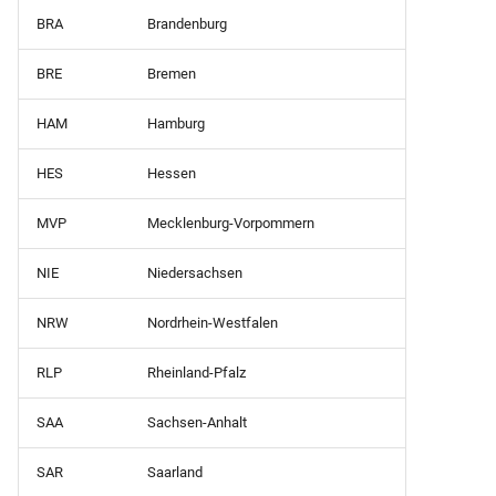
Zeugnisliste nach
Sorgeberechtigten
BRA
Brandenburg
Schülerfächern (DIN A4 nu
französisch)
aktive Schueler und
BRE
Bremen
Fächerkürzel)
Schülerliste (mit
HAM
Hamburg
Sorgeberechtigten)
Zeugnisliste nach
HES
Hessen
Schülerfächern (DIN A4 nu
Schülerliste
aktive Schueler)
(zeitraumübergreifende
MVP
Mecklenburg-Vorpommern
Fehlzeiten)
Zeugnisliste nach
NIE
Niedersachsen
Schülerfächern (DIN A4)
Schülerliste mit
Behinderungsarten
NRW
Nordrhein-Westfalen
Zeugnisliste nach
Schülerfächern (Kopfnoten
Schülerliste mit Photos
RLP
Rheinland-Pfalz
SAA
Sachsen-Anhalt
Schülerpersonalblatt (A5 -
Laufbahn)
SAR
Saarland