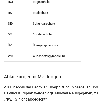
Klassenliste mit Fächern
RGL
Regelschule
mit Elterndaten
RS
Realschule
Klassenliste mit
Schülerliste (Klasse,
Geburtstagen
Geburtsdaten, Adresse,
SEK
Sekundarschule
Telefon)
Klassenliste mit
SO
Sonderschule
Klassendaten
Schülerliste (Klasse,
Geburtsdaten, Konfession,
ÜZ
Übergangszeugnis
Klassenliste mit
Geschlecht)
Klassensprechern
WG
Wirtschaftsgymnasium
Schülerliste (Klasse, Tutor,
Klassenliste mit
Merkmal B1, B2, B3, B4)
Schülersummendaten
Abkürzungen in Meldungen
(Klassenstufe und
Schülerliste (Anwesenheit
Klassenlehrer)
Ags)
Als Ergebnis der Fachwahlüberprüfung in Magellan und
DaVinci Kursplan werden ggf. Hinweise ausgegeben, z.B.
Klassenliste mit
Schülerliste (Bafög)
„NW, FS nicht abgedeckt“.
Schülersummendaten
(Religion und