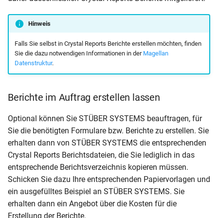
2seitig (mit Zensuren blan
Hinweis
Schülerstammblatt WG12-
2seitig (mit Zensuren blan
Falls Sie selbst in Crystal Reports Berichte erstellen möchten, finden
Sie die dazu notwendigen Informationen in der
Magellan
Schülerüberweisung
Datenstruktur
.
Unfallanzeige (in Word
ausfüllbar)
Berichte im Auftrag erstellen lassen
Optional können Sie STÜBER SYSTEMS beauftragen, für
Unfallanzeige (mit
Sie die benötigten Formulare bzw. Berichte zu erstellen. Sie
Erläuterungen)
erhalten dann von STÜBER SYSTEMS die entsprechenden
Crystal Reports Berichtsdateien, die Sie lediglich in das
Unfallanzeige
entsprechende Berichtsverzeichnis kopieren müssen.
Schicken Sie dazu Ihre entsprechenden Papiervorlagen und
ein ausgefülltes Beispiel an STÜBER SYSTEMS. Sie
erhalten dann ein Angebot über die Kosten für die
Erstellung der Berichte.