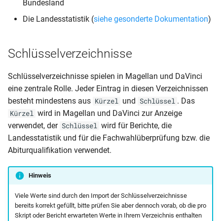
Bundesland
Word ausfüllbar)
Die Landesstatistik (
siehe gesonderte Dokumentation
)
Klassenliste (inklusive
Gesamtliste Bewerber (nac
Zusatzklasse)
Schulbescheinigung (SHL)
Beruf)
Schlüsselverzeichnisse
Klassenliste (mit
Schulbescheinigung
Mandant (Ausgabe Schuel
Bemerkungstext und
(Schullaufbahnempfehlun
ohne Gemeindekennziffer)
Schlüsselverzeichnisse spielen in Magellan und DaVinci
Telefonnummer)
eine zentrale Rolle. Jeder Eintrag in diesen Verzeichnissen
Schulbescheinigung
Mandant (Berufe und
besteht mindestens aus
und
. Das
Kürzel
Schlüssel
Klassenliste (mit
(Standard)
Fachrichtungen)
wird in Magellan und DaVinci zur Anzeige
Kürzel
Elternsprechern und
verwendet, der
wird für Berichte, die
Schlüssel
Adressen)
Schulbescheinigung
Mandant (Prüfbericht Schü
Landesstatistik und für die Fachwahlüberprüfung bzw. die
(Vergangenheit mit Klasse
unter 18 ausgeschult und
Abiturqualifikation verwendet.
Klassenliste (mit
keinen Eintrag unter
Mandantenbemerkung un
Schulbescheinigung (mit
ZugangAbgang An Schule
Hinweis
Unterschriften)
Klasse und
Ausbildungsdauer)
Mandant (Prüfung der
Viele Werte sind durch den Import der Schlüsselverzeichnisse
Klassenliste (welche
Schüler des aktuellen
bereits korrekt gefüllt, bitte prüfen Sie aber dennoch vorab, ob die pro
Bewerber ist Wiederholer)
Schulbescheinigung (mit
Halbjahres auf doppelte
Skript oder Bericht erwarteten Werte in Ihrem Verzeichnis enthalten