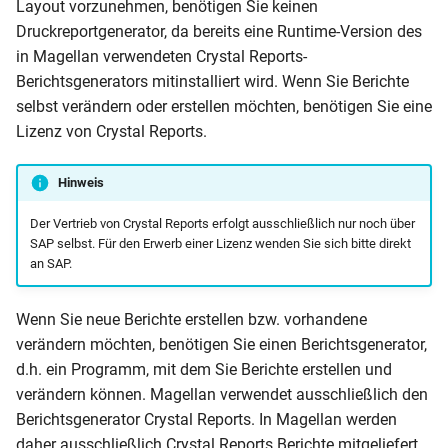
Layout vorzunehmen, benötigen Sie keinen
der Arbeitsgemeinschaften
Druckreportgenerator, da bereits eine Runtime-Version des
in Magellan verwendeten Crystal Reports-
Schülerstammblatt BF 2sei
Berichtsgenerators mitinstalliert wird. Wenn Sie Berichte
(mit Zensuren blanko)
selbst verändern oder erstellen möchten, benötigen Sie eine
Lizenz von Crystal Reports.
Schülerstammblatt BGJ
2seitig (mit Zensuren blan
Hinweis
Schülerstammblatt BS 2sei
Der Vertrieb von Crystal Reports erfolgt ausschließlich nur noch über
(mit Zensuren blanko)
SAP selbst. Für den Erwerb einer Lizenz wenden Sie sich bitte direkt
an SAP.
Schülerstammblatt FO 2sei
(mit Zensuren blanko)
Wenn Sie neue Berichte erstellen bzw. vorhandene
verändern möchten, benötigen Sie einen Berichtsgenerator,
Schülerstammblatt FS 2sei
d.h. ein Programm, mit dem Sie Berichte erstellen und
(mit Zensuren blanko)
verändern können. Magellan verwendet ausschließlich den
Berichtsgenerator Crystal Reports. In Magellan werden
Schülerstammblatt WG11
daher ausschließlich Crystal Reports Berichte mitgeliefert.