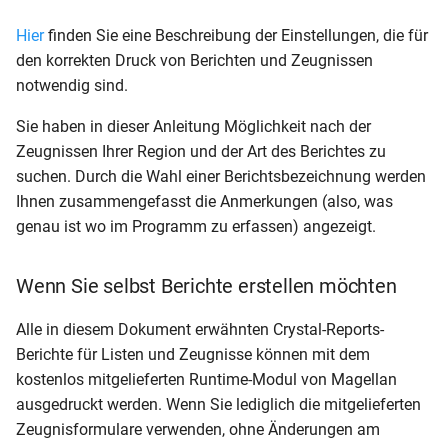
Schülerpersonalblatt (ohne
Hier
finden Sie eine Beschreibung der Einstellungen, die für
Vorbildung)
den korrekten Druck von Berichten und Zeugnissen
notwendig sind.
Schülerpersonalblatt incl
Schuleintritt (Betriebe -
Sie haben in dieser Anleitung Möglichkeit nach der
Querformat)
Zeugnissen Ihrer Region und der Art des Berichtes zu
suchen. Durch die Wahl einer Berichtsbezeichnung werden
Schülerpersonalblatt incl
Ihnen zusammengefasst die Anmerkungen (also, was
Schuleintritt (Betriebe)
genau ist wo im Programm zu erfassen) angezeigt.
Schülerpersonalblatt incl
Wenn Sie selbst Berichte erstellen möchten
Schuleintritt (mit Vorbildu
Alle in diesem Dokument erwähnten Crystal-Reports-
Schülerpersonalblatt incl
Berichte für Listen und Zeugnisse können mit dem
Schuleintritt und -austritt (
kostenlos mitgelieferten Runtime-Modul von Magellan
Vorbildung)
ausgedruckt werden. Wenn Sie lediglich die mitgelieferten
Zeugnisformulare verwenden, ohne Änderungen am
Schülerstammblatt (Beleg