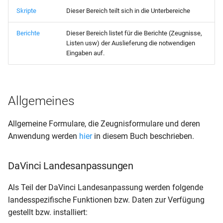
mit Foto)
Kursliste-Schüler mit
Lehrerstammblatt mit
Gastschulgeld (BG) – LK
Berichtsdateinamen
Skripte
Dieser Bereich teilt sich in die Unterbereiche
DAS-Schülerliste (für CSV-
Bewerberpersonalbogen
Fachkombinationsnumme
Passfoto
Koblenz
Export) mit Elterndaten
Klassenliste (Probehalbjah
(Oberstufe)
Berichte
Dieser Bereich listet für die Berichte (Zeugnisse,
Listen usw) der Auslieferung die notwendigen
(Kopfspalten griechisch).rp
nicht bestanden)
Lehrerstammblatt
Gastschulgeld (BG) – LK
Eingaben auf.
Mayen
Fachwahl-Kursliste
Klassenliste (Schüler mit
RLP - Lehrer
Verhaltens- oder
(Abwesenheitsblatt)
Gastschulgeld (BG)
KV09b Masernschutz
Mitarbeitsnoten blanko)
Allgemeines
RLP - Lehrer
Gastschulgeld (Berufsschu
MVP-Schullastenausgleich
Klassenliste (Schülerzahl
(Abwesenheitsstatistik nur
ohne BG) – LK Koblenz
Allgemeine Formulare, die Zeugnisformulare und deren
Teilzeit (nicht im Landkreis
nach Stufe und
Krank)
Anwendung werden
hier
in diesem Buch beschrieben.
Mecklenburgische
Berufsgruppe)
Gastschulgeld (Berufsschu
Seenplatte)
RLP - Lehrer
ohne BG) – LK Mayen
DaVinci Landesanpassungen
Klassenliste
(Abwesenheitsstatistik)
MVP-Schullastenausgleich
(Sorgeberechtigte Email)
Gastschulgeld (Berufsschu
Als Teil der DaVinci Landesanpassung werden folgende
Vollzeit (nicht im Landkrei
ohne BG)
landesspezifische Funktionen bzw. Daten zur Verfügung
Mecklenburgische
Klassenliste
gestellt bzw. installiert:
Seenplatte)
(Sorgeberechtigte Mobil u
Gastschulgeld (Wahlschul