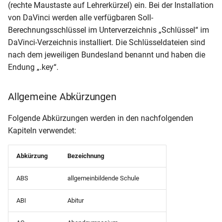
Mandant (Wiederholerliste
(rechte Maustaste auf Lehrerkürzel) ein. Bei der Installation
Meldungen (inkl.
Schulbescheinigung
von DaVinci werden alle verfügbaren Soll-
Ausgeschulten)
zweifach
Offene Medienvorgänge (b
Berechnungsschlüssel im Unterverzeichnis „Schlüssel“ im
zum heutigen Tag)
DaVinci-Verzeichnis installiert. Die Schlüsseldateien sind
Klassenliste
Schullastenausgleich Teilz
nach dem jeweiligen Bundesland benannt und haben die
Berufsschulmatrix mit
Schüler nach
Endung „.key“.
Meldungen
Schullastenausgleich Vollz
Geburtsjahrgängen
Klassenliste
Allgemeine Abkürzungen
Schullaufbahnempfehlung
Schülerliste
Berufsschulmatrix
Beeinträchtigungen
Folgende Abkürzungen werden in den nachfolgenden
Schulzeitenbescheinigung 
Kapiteln verwendet:
Klassenliste Schüler mit
Word ausfüllbar)
Schülerliste (inaktive Schül
Betrieben und Geburtsdat
mit Ausleihvorgängen)
Abkürzung
Bezeichnung
Schulzeitenbescheinigung
Klassenliste Schüler mit
ABS
allgemeinbildende Schule
Betrieben und Mobiltelefon
Schüler (Anzahl Schüler je
Herkunftsschulen)
ABI
Abitur
Klassenliste Schüler mit
Betrieben, Beruf und
Schüler (Anzeige