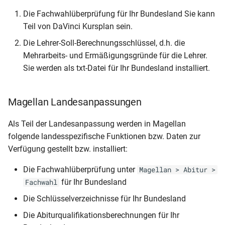
Geburtsdatum)
– LK Koblenz
Die Fachwahlüberprüfung für Ihr Bundesland Sie kann
NRW-Schülerstammblatt
Teil von DaVinci Kursplan sein.
Klassenliste
Gastschulgeld (Wahlschul
RLP-BBS (Bescheinigung
(Sorgeberechtigte Mobil)
– LK Mayen
Die Lehrer-Soll-Berechnungsschlüssel, d.h. die
Niveaustufen)
Mehrarbeits- und Ermäßigungsgründe für die Lehrer.
Klassenliste
Gastschulgeld (Wahlschul
Sie werden als txt-Datei für Ihr Bundesland installiert.
Rentenbescheid
(Sorgeberechtigte und
Geburtsdatum)
Gesamtliste (Anzahl Klass
Magellan Landesanpassungen
Schulbescheinigung
pro Schulort nach Jahrgan
(Anmeldung weiterführend
Klassenliste
Als Teil der Landesanpassung werden in Magellan
Schule)
(Zensurenstatistik nach
Gesamtliste (Anzahl Schül
folgende landesspezifische Funktionen bzw. Daten zur
Noten)
pro Wohnort und Ortsteil
Verfügung gestellt bzw. installiert:
Schulbescheinigung
nach Jahrgang)
(Elternwunsch Schulform)
Klassenliste
Die Fachwahlüberprüfung unter
Magellan > Abitur >
(Zensurenstatistik nach
Gesamtliste Bewerber
für Ihr Bundesland
Fachwahl
Punkten)
Schulbescheinigung
(Adressen)
Die Schlüsselverzeichnisse für Ihr Bundesland
(Empfangsbestätigung)
Klassenliste (ausländische
Gesamtliste Bewerber
Die Abiturqualifikationsberechnungen für Ihr
Schüler)
Schulbescheinigung (SHL -
(Bewerberziele)