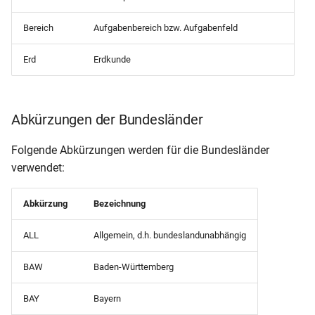
Schülerliste (gruppiert nac
Bildungsgängen)
Bereich
Aufgabenbereich bzw. Aufgabenfeld
Prüfungsliste für
Fachoberschulen (9.82)
Schülerliste (mit Betrieben
Erd
Erdkunde
und Geburtsdatum)
Prüfungsliste
Schülerliste (mit Betrieben)
Abkürzungen der Bundesländer
Zeugnisliste BBS (nur für
Minderjährige)
Schülerliste (mit
Folgende Abkürzungen werden für die Bundesländer
Praxisbetrieben und
verwendet:
Zeugnisliste BBS
Geburtsdatum)
Abkürzung
Bezeichnung
Zeugnisliste nach
Schülerliste (mit
Klassenfachtafel (DIN A4)
Prüfungsfächern inkl Lehre
ALL
Allgemein, d.h. bundeslandunabhängig
Zeugnisliste nach
Schülerliste (mit
BAW
Baden-Württemberg
Schülerfächern (DIN A4 mi
Sorgeberechtigten deutsch
UA und Niveau)
BAY
Bayern
Schülerliste (mit