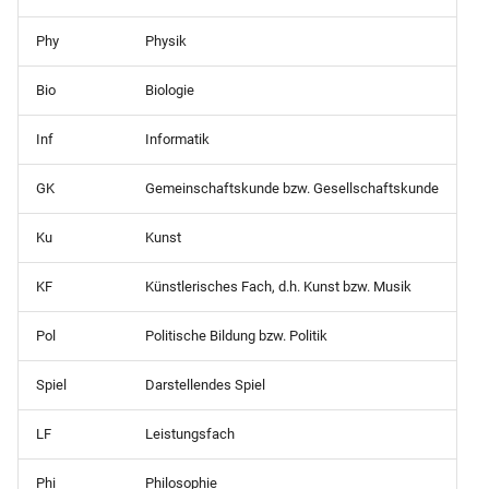
Summendaten (akt.FS-Fol
Schülerliste (Prüfungsfäch
Phy
Physik
Fachwahlkarte)
Klassenliste mit
Summendaten
Bio
Biologie
Schülerliste (Prüfungsfäch
Qualifikationskarte)
Inf
Informatik
Klassenliste mit
Wahlpflichtfächern
Schülerliste (Tagebuch mit
GK
Gemeinschaftskunde bzw. Gesellschaftskunde
Betrieben)
Klassenliste mit
Ku
Kunst
ausgeschulten Schülern
Schülerliste (gruppiert nac
Berufen mit Wohnort)
KF
Künstlerisches Fach, d.h. Kunst bzw. Musik
Klassenübersicht
(Schülersumme nach
Schülerliste (gruppiert nac
Pol
Politische Bildung bzw. Politik
Ausbildungsort)
Berufen)
Spiel
Darstellendes Spiel
Notenübersicht Endnoten
Schülerliste (gruppiert nac
unterschiedlich
LF
Leistungsfach
Betrieben)
Phi
Philosophie
Notenübersicht Endnoten