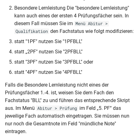
Mandant (Wiederholerliste)
RLP-GY-JZ JG 10 (G8)
MVP-GY (Studienbuch -
Meldungen (inkl.
Schulbescheinigung
Besondere Lernleistung Die "besondere Lernleistung"
NRW-BKO-AS (Technik)
Qualifikation)
Ausgeschulten)
zweifach
kann auch eines der ersten 4 Prüfungsfächer sein. In
Offene Medienvorgänge (bis
RLP-GY-JZ (Überspringer)
zum heutigen Tag)
diesem Fall müssen Sie im
Menü Abitur >
NRW-BKO-AS
MVP-GY (Studienbuch -
Klassenliste
Schullastenausgleich Teilzeit
den Fachstatus wie folgt modifizieren:
Qualifikation
RLP-GY-JZ (G8-2013)
Einführung)
Berufsschulmatrix mit
Schüler nach
NRW-BKO-AZ (2007)
statt "1PF" nutzen Sie "1PFBLL"
Meldungen
Schullastenausgleich Vollzeit
Geburtsjahrgängen
RLP-GY-JZ (2018)
MVP-GY (Studienbuch - Seite
statt „2PF" nutzen Sie "2PFBLL"
NRW-BKO-AZ (E01-0A)
2)
Klassenliste
Schullaufbahnempfehlung
Schülerliste
statt "3PF" nutzen Sie "3PFBLL" oder
RLP-GY-JZ (2006)
Berufsschulmatrix
Beeinträchtigungen
NRW-BKO-JZ
MVP-GY (Studienbuch - Seite
statt "4PF" nutzen Sie "4PFBLL"
Schulzeitenbescheinigung (in
RLP-GY-JZ (2spaltig und mit
2)(Anlage 22)
Klassenliste Schüler mit
Word ausfüllbar)
Schülerliste (inaktive Schüler
Falls die Besondere Lernleistung nicht eines der
Wahl-oder Pflichtfächern)
NRW-BKO-FHReife
Betrieben und Geburtsdatum
mit Ausleihvorgängen)
Prüfungsfächer 1.-4. ist, weisen Sie dem Fach den
MVP-GY-ABI
Schulzeitenbescheinigung
RLP-GY-JZ (2spaltig und mit
Fachstatus "BLL" zu und führen das entsprechende Skript
NRW-BS-AS (A01)
Klassenliste Schüler mit
Wahl-oder Pflichtfächern
aus. Im Menü
im Feld „5. PF“ das
Abitur > Prüfung
MVP-GY-ABI (2006)
Betrieben und Mobiltelefon
Schüler (Anzahl Schüler je
Variante 2 )
jeweilige Fach automatisch eingetragen. Sie müssen nun
NRW-BS-AS (duales System)
Herkunftsschulen)
nur noch die Gesamtnote im Feld "mündliche Note"
MVP-GY-ABI (2010)
Klassenliste Schüler mit
RLP-GY-JZ (2spaltig und mit
eintragen.
NRW-BS-AS
Betrieben, Beruf und
Schüler (Anzeige
Wahl- oder Pflichtfächern