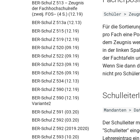
BER-Schul Z 513 – Zeugnis
der Fachhochschulreife
Schüler > Zeug
(zweij. FOS– (4 S.) (12.19)
BER-Schul Z 513a (12.13)
Für die Sortier
BER-Schul Z 515 (12.19)
pro Fach eine Po
BER-Schul Z 519 (12.19)
dem Zeugnis werd
BER-Schul Z 520 (09.19)
in der linken Spa
BER-Schul Z 522 (09.19)
der Fachtafeln u
BER-Schul Z 523 (09.19)
Wenn Sie dann de
BER-Schul Z 526 (09.19)
nicht pro Schüle
BER-Schul Z 534 (12.13)
BER-Schul Z 590 (12.19)
Schulleiter
BER-Schul Z 590 (12.19)
Variante2
Mandanten > Da
BER-Schul Z 591 (03.20)
BER-Schul Z 592 (03.20)
Der Schulleiter 
BER-Schul Z 592 (2019.2020)
"Schulleiter" ei
BER-Schul Z 593 (10.20)
Lehrereintrag ei