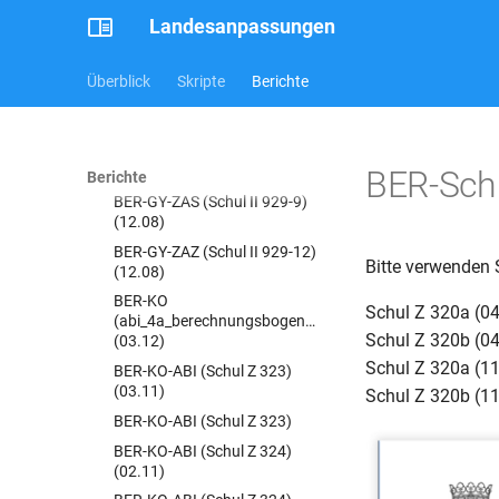
(11.11)
Landesanpassungen
BER-GY-JZ (Schul Z 300)
BER-GY-JZ (Schul Z 302)
Überblick
Skripte
Berichte
BER-GY-ZAS (Schul II 929-
11a)(01.09)
BER-GY-ZAS (Schul II 929-9)
(09.07)
BER-Schu
Berichte
BER-GY-ZAS (Schul II 929-9)
(12.08)
BER-GY-ZAZ (Schul II 929-12)
Bitte verwenden 
(12.08)
BER-KO
Schul Z 320a (04
(abi_4a_berechnungsbogen_kollegs)
Schul Z 320b (04
(03.12)
Schul Z 320a (11
BER-KO-ABI (Schul Z 323)
(03.11)
Schul Z 320b (11
BER-KO-ABI (Schul Z 323)
BER-KO-ABI (Schul Z 324)
(02.11)