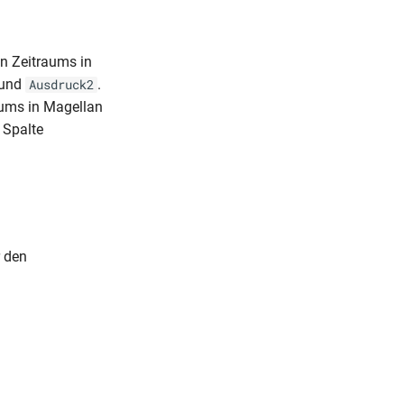
en Zeitraums in
und
.
Ausdruck2
aums in Magellan
 Spalte
r den