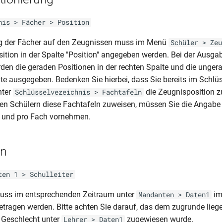
nis > Fächer > Position
ung der Fächer auf den Zeugnissen muss im Menü
Schüler > Zeu
sition in der Spalte "Position" angegeben werden. Bei der Ausga
en die geraden Positionen in der rechten Spalte und die unger
lte ausgegeben. Bedenken Sie hierbei, dass Sie bereits im Schlü
nter
die Zeugnisposition 
Schlüsselvezeichnis > Fachtafeln
n Schülern diese Fachtafeln zuweisen, müssen Sie die Angabe 
r und pro Fach vornehmen.
In
ten 1 > Schulleiter
muss im entsprechenden Zeitraum unter
im
Mandanten > Daten1
ngetragen werden. Bitte achten Sie darauf, das dem zugrunde lie
n Geschlecht unter
zugewiesen wurde.
Lehrer > Daten1