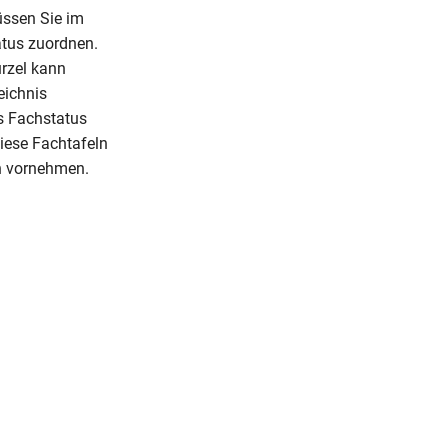
üssen Sie im
tus zuordnen.
ürzel kann
eichnis
s Fachstatus
iese Fachtafeln
h vornehmen.