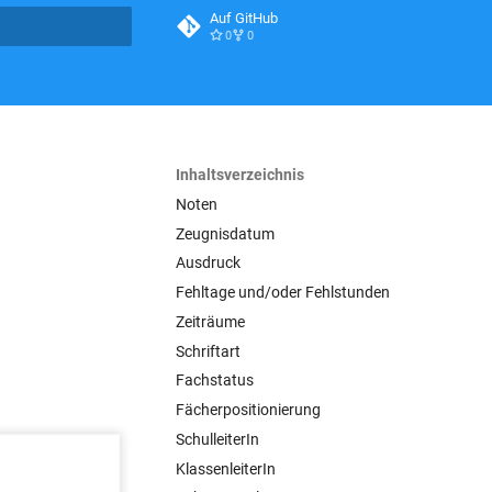
Auf GitHub
0
0
itialisiert
Inhaltsverzeichnis
Noten
Zeugnisdatum
Ausdruck
Fehltage und/oder Fehlstunden
Zeiträume
Schriftart
Fachstatus
Fächerpositionierung
SchulleiterIn
KlassenleiterIn