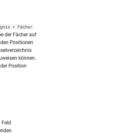
gnis > Fächer
be der Fächer auf
aden Positionen
sselverzeichnis
zuweisen können.
der Position
 Feld
genden