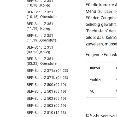
BER-Schul Z 351
Für die korrekte
(10.18)_Kolleg
Menü
Schüler >
BER-Schul Z 351
(10.18)_Oberstufe
Für den Zeugnisd
BER-Schul Z 351
beliebig gewählt
(11.19)_Kolleg
"Fachtafeln" den
BER-Schul Z 351
bildet das
Schlü
(11.19)_Oberstufe
zuweisen, müssen
BER-Schul Z 351
(03.23)_Kolleg
Folgende Fachsta
BER-Schul Z 351
(03.23)_Oberstufe
Kürzel
BER-Schul Z 371a (04.23)
BER-Schul Z 371b (04.23)
WahlPF
BER-Schul Z 500 (09.19)
BER-Schul Z 501 (09.19)
VU
BER-Schul Z 502 (09.19)
BER-Schul Z 503 (09.19)
BER-Schul Z 510 (12.13)
Fächerposi