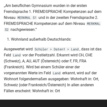
Schülerliste (gruppiert nach
2 seitig - dynamisch)
„Am beruflichen Gymnasium wurden in der ersten
BER-GY-AZ (Schul Z 252)
Bildungsgängen)
Prüfungsliste für
Fremdsprache 1. FREMDSPRACHE Kompetenzen auf dem
(01.07)
RLP-GS-AZ (3. und 4. Klasse -
Fachoberschulen (9.82)
Niveau
und in der zweiten Fremdsprache 2.
MERKMAL S1
Schülerliste (mit Betrieben
2 seitig - dynamisch 2012)
FREMDSPRACHE Kompetenzen auf dem Niveau
MERKMAL
BER-GY-AZ (Schul Z 301)
und Geburtsdatum)
Prüfungsliste
nachgewiesen.“
S2
(11.11)
RLP-GS-AZ (1. Klasse – 1
Schülerliste (mit Betrieben)
seitig - dynamisch 2012)
Wohnland außerhalb Deutschlands:
Zeugnisliste BBS (nur für
BER-GY-AZ (Schul Z 303)
Minderjährige)
(12.07)
Schülerliste (mit
Ausgewertet wird
, dass ist das
Schüler > Daten1 > Land
RLP-GS-AS
Praxisbetrieben und
Feld
vor der Postleitzahl. Erkannt wird CH, CHE
Land
Zeugnisliste BBS
BER-GY-FHReife-
Geburtsdatum)
(Schweiz), A, AU, AUT (Österreich) oder F, FR, FRA
RLP-GS-AS (1. und 2. Klasse -
Bescheinigung (Schul Z 350)
(Frankreich). Wird bei einem Schüler einer der
1 oder 2 seitig)
Zeugnisliste nach
Schülerliste (mit
vorgenannten Werte im Feld
erkannt, wird auf der
Land
Klassenfachtafel (DIN A4)
BER-GY-JZ (Schul Z 250)
Prüfungsfächern inkl Lehrer)
Wohnort folgendermaßen ausgegeben: Wohnhaft in: Ort,
RLP-GS-AS (1. Klasse – 1
(05.08)
seitig - dynamisch 2012)
Schweiz (oder Frankreich/Österreich) In allen anderen
Zeugnisliste nach
Schülerliste (mit
Fällen erscheint: Wohnhaft in: Ort
Schülerfächern (DIN A4 mit
BER-GY-JZ (Schul Z 251)
Sorgeberechtigten deutsch)
RLP-GS (Jahreszeugnis 2.
UA und Niveau)
(07.10)
und 3. Klasse – 2 seitig -
Schülerliste (mit