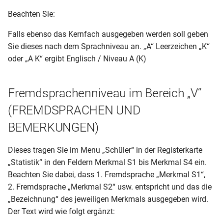
Qualifiziertem Abschluss)
Summendaten (akt.FS-Folge)
(05.20)
Schülerliste (Prüfungsfächer
Beachten Sie:
Fachwahlkarte)
RLP-GS-JZ (1. und 2. Klasse)
MVP-RS-AS.prt
Klassenliste mit
BER-GY
Falls ebenso das Kernfach ausgegeben werden soll geben
Summendaten
(abi_4_berechnungsbogen)
Schülerliste (Prüfungsfächer
Sie dieses nach dem Sprachniveau an. „A“ Leerzeichen „K“
RLP-GS-HJZ_JZ (3. und 4.
MVP-RS-AZ
(09.12)
Qualifikationskarte)
oder „A K“ ergibt Englisch / Niveau A (K)
Klassen-2 seitig dynamisch
Klassenliste mit
2012)
MVP-RS-HJZ
Wahlpflichtfächern
BER-GY
Schülerliste (Tagebuch mit
Fremdsprachenniveau im Bereich „V“
(abi_4_berechnungsbogen)
Betrieben)
RLP-GS-HJZ (3. und 4.
MVP-RS-ÜZ
Klassenliste mit
(10.16)
Klasse)
(FREMDSPRACHEN UND
ausgeschulten Schülern
Schülerliste (gruppiert nach
BEMERKUNGEN)
BER-GY-ABI (Schul Z 306)
Berufen mit Wohnort)
RLP-GS-HJZ (2. Klasse)
Klassenübersicht
(01.09)
(Schülersumme nach
Dieses tragen Sie im Menu „Schüler“ in der Registerkarte
Schülerliste (gruppiert nach
RLP-GS-AZ
Ausbildungsort)
„Statistik“ in den Feldern Merkmal S1 bis Merkmal S4 ein.
BER-GY-ABI (Schul Z 306)
Berufen)
(09.12)
Beachten Sie dabei, dass 1. Fremdsprache „Merkmal S1“,
RLP-GS-AZ (3. und 4. Klasse -
Notenübersicht Endnoten
Schülerliste (gruppiert nach
2. Fremdsprache „Merkmal S2“ usw. entspricht und das die
2 seitig)
unterschiedlich
BER-GY-ABI(Schul Z 306)
Betrieben)
„Bezeichnung“ des jeweiligen Merkmals ausgegeben wird.
(09.12)(Franz.Gymn)
Der Text wird wie folgt ergänzt:
RLP-GS-AZ (3. und 4. Klasse -
Notenübersicht Endnoten