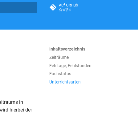
Auf GitHub
0
0
itialisiert
Inhaltsverzeichnis
Zeiträume
Fehltage, Fehlstunden
Fachstatus
Unterrichtsarten
eitraums in
rd hierbei der