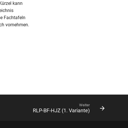
 Kürzel kann
eichnis
se Fachtafeln
Fach vornehmen.
Weiter
RLP-BF-HJZ (1. Variante)