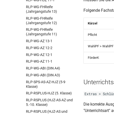
RLP-WG-HJZ 11-1
BER-Schul Z 324 (04.23)
RLP-WG-FHReife
Folgende Fachsta
(Jahrgangstufe 13)
BER-Schul Z 324 (03.16)
RLP-WG-FHReife
BER-Schul Z 324 (03.22)
(Jahrgangstufe 12)
Kürzel
BER-Schul Z 324 (11.19)
RLP-WG-FHReife
BER-Schul Z 325 (04.23)
(Jahrgangstufe 11)
Pflicht
BER-Schul Z 350 (10.07)
RLP-WG-AZ 13-1
BER-Schul Z 351
WahlPF > WahlPF
RLP-WG-AZ 12-2
(10.18)_Kolleg
RLP-WG-AZ 12-1
BER-Schul Z 351
FörderK
RLP-WG-AZ 11-1
(10.18)_Oberstufe
RLP-WG-ABI (DIN A4)
BER-Schul Z 351
(11.19)_Kolleg
RLP-WG-ABI (DIN A3)
BER-Schul Z 351
Unterrichts
RLP-SPS-AS-AZ-HJZ (5-9
(11.19)_Oberstufe
Klasse)
BER-Schul Z 351
RLP-RSPLUS-HJZ (5. Klasse)
Extras > Schlü
(03.23)_Kolleg
RLP-RSPLUS (HJZ-AS-AZ und
BER-Schul Z 351
Die korrekte Au
5.-10. Klasse)
(03.23)_Oberstufe
"Unterrichtsart"
RLP-RSPLUS (HJZ-AS und