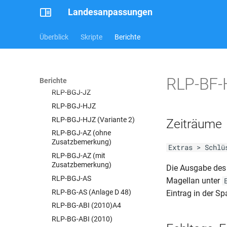
BER-Schul Z 256 (2020.2021)
RLP-BS (Zwischenzeugnis
Landesanpassungen
BER-Schul Z 256 (2021.2022)
ohne Wahlpflicht Variante 1)
BER-Schul Z 256 (03.23)
RLP-BS (Zwischenzeugnis mit
Überblick
Skripte
Berichte
Wahlpflicht Variante 2)
BER-Schul Z 259 (03.23)
RLP-BS (Zwischenzeugnis mit
BER-Schul Z 300 (10.18)
Wahlpflicht Variante 1)
BER-Schul Z 300 (11.19)
RLP-BF-H
RLP-BGYM-ABI (2010)
Berichte
BER-Schul Z 300 (03.23)
RLP-BGJ-JZ
BER-Schul Z 301 (05.16)
RLP-BGJ-HJZ
BER-Schul Z 301 (11.18)
RLP-BGJ-HJZ (Variante 2)
Zeiträume
BER-Schul Z 301 (11.19)
RLP-BGJ-AZ (ohne
BER-Schul Z 301 (03.23)
Zusatzbemerkung)
Extras > Schlü
BER-Schul Z 302 (12.07)
RLP-BGJ-AZ (mit
Zusatzbemerkung)
BER-Schul Z 302 (10.18)
Die Ausgabe des 
RLP-BGJ-AS
BER-Schul Z 302 (11.19)
Magellan unter
RLP-BG-AS (Anlage D 48)
BER-Schul Z 302 (03.23)
Eintrag in der Sp
RLP-BG-ABI (2010)A4
BER-Schul Z 303 (05.16)
RLP-BG-ABI (2010)
BER-Schul Z 303 (10.18)