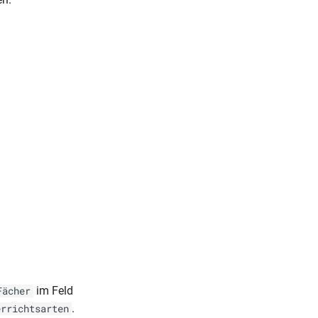
im Feld
Fächer
.
errichtsarten