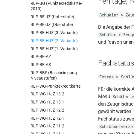
Fehltage, 
RLP-BG (Punktekreditkarte-
BER-Schul Z 303 (11.19)
2010)
BER-Schul Z 303 (03.23)
Schueler > Zeu
RLP-BF-JZ (Unterstufe)
BER-Schul Z 306 (03.23)
RLP-BF-JZ (Oberstufe)
Die Angabe der 
BER-Schul Z 306 (03.22)(FG)
RLP-BF-HJZ (3. Variante)
Schüler > Zeug
BER-Schul Z 306 (03.22)
RLP-BF-HJZ (2. Variante)
und "davon unent
BER-Schul Z 306 (03.22)(FG)
RLP-BF-HJZ (1. Variante)
BER-Schul Z 306 (03.22)
RLP-BF-AZ
BER-Schul Z 306 (05.16)
Fachstatu
RLP-BF-AS
BER-Schul Z 306 (11.18)
RLP-BBS (Bescheinigung
BER-Schul Z 306 (11.19)(FG)
Extras > Schlü
Niveaustufen)
BER-Schul Z 306 (11.19)
RLP-WG-Punktekreditkarte
Für die korrekte
BER-Schul Z 320 a–b (04.23)
RLP-WG-HJZ 13-2
Menü
Schüler >
BER-Schul Z 320 a–b (11.19)
RLP-WG-HJZ 13-1
den Zeugnisdruck
BER-Schul Z 321 (04.23)
RLP-WG-HJZ 12-2
gewählt werden. 
BER-Schul Z 322 (04.23)
RLP-WG-HJZ 12-1
Fachstatus zuwei
BER-Schul Z 322 (11.19)
RLP-WG-HJZ 11-2
Schlüsselverze
BER-Schul Z 323 (04.23)
müssen Sie die A