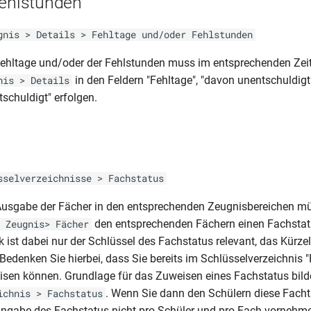
Fehlstunden
gnis > Details > Fehltage und/oder Fehlstunden
Fehltage und/oder der Fehlstunden muss im entsprechenden Ze
in den Feldern "Fehltage", "davon unentschuldigt
nis > Details
schuldigt" erfolgen.
s
sselverzeichnisse > Fachstatus
 Ausgabe der Fächer in den entsprechenden Zeugnisbereichen m
den entsprechenden Fächern einen Fachstat
 Zeugnis> Fächer
 ist dabei nur der Schlüssel des Fachstatus relevant, das Kürzel
Bedenken Sie hierbei, dass Sie bereits im Schlüsselverzeichnis 
sen können. Grundlage für das Zuweisen eines Fachstatus bild
. Wenn Sie dann den Schülern diese Facht
ichnis > Fachstatus
ngabe des Fachstatus nicht pro Schüler und pro Fach vornehm