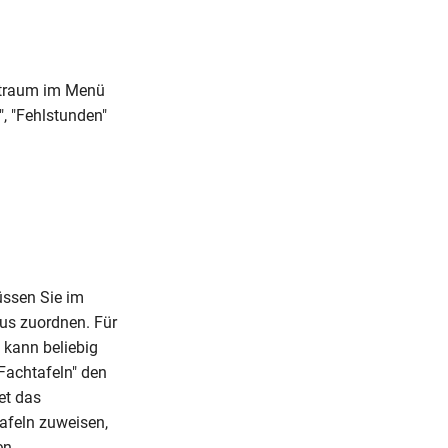
itraum im Menü
", "Fehlstunden"
üssen Sie im
us zuordnen. Für
 kann beliebig
"Fachtafeln" den
et das
afeln zuweisen,
en.