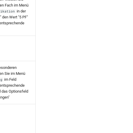
en Fach im Menü
in der
fikation
" den Wert "5 PF"
 entsprechende
esonderen
en Sie im Menü
im Feld
ng
 entsprechende
 das Optionsfeld
ingen"