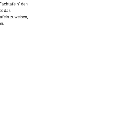
"Fachtafeln" den
et das
afeln zuweisen,
en.