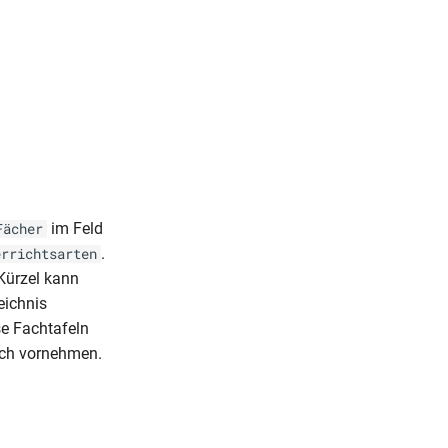
im Feld
Fächer
.
errichtsarten
 Kürzel kann
eichnis
se Fachtafeln
Fach vornehmen.