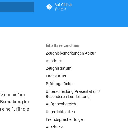
Auf GitHub
0
0
itialisiert
Inhaltsverzeichnis
Zeugnisbemerkungen Abitur
Ausdruck
Zeugnisdatum
Fachstatus
Prüfungsfächer
Unterscheidung Präsentation /
"Zeugnis" im
Besonderen Lernleistung
r Bemerkung im
Aufgabenbereich
eine 1, für die
Unterrichtsarten
Fremdsprachenfolge
Ausdruck