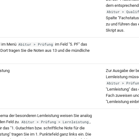
dem entsprechend
Abitur > Quali
Spalte "Fachstatus
zu und führen das
Skript aus.
d im Menü
im Feld "5. PF" das
Abitur > Prüfung
 Dort tragen Sie die Noten aus 13 und die mündliche
istung
Zur Ausgabe der b
Lernleistung müss
Abitur > Prüfu
"Lernleistung" das
Fach zuweisen und
"Lernleistung einbr
ema der besonderen Lernleistung weisen Sie analog
en Feld zu.
,
Abitur > Prüfung > Lernleistung
ür das "1. Gutachten bzw. schriftliche Note für die
tung" tragen Sie im 1. Punktefeld ganz links ein. Die