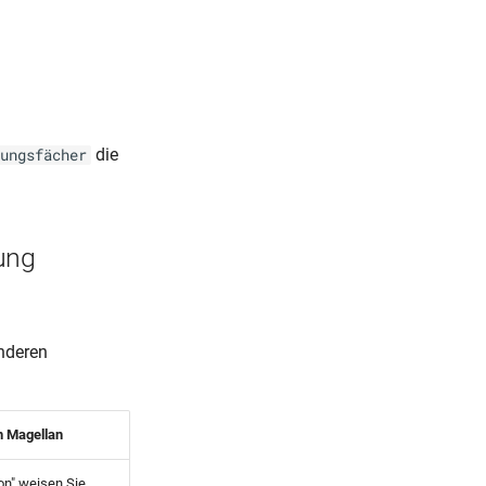
die
ungsfächer
ung
nderen
n Magellan
ion" weisen Sie