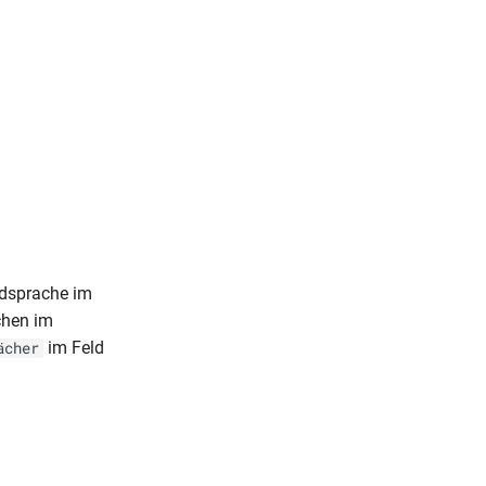
dsprache im
chen im
im Feld
ächer