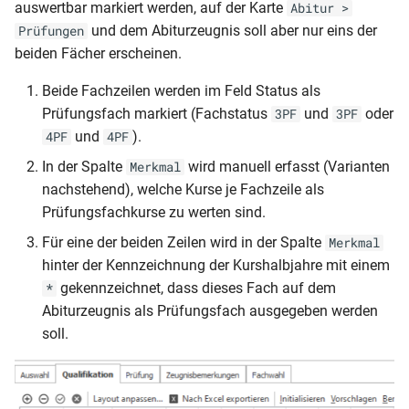
auswertbar markiert werden, auf der Karte
Abitur >
Zeugnisliste nach
Sorgeberechtigten
und dem Abiturzeugnis soll aber nur eins der
Prüfungen
Schülerfächern (DIN A4 nu
französisch)
beiden Fächer erscheinen.
aktive Schueler und
Fächerkürzel)
Schülerliste (mit
Beide Fachzeilen werden im Feld Status als
Sorgeberechtigten)
Prüfungsfach markiert (Fachstatus
und
oder
3PF
3PF
Zeugnisliste nach
und
).
4PF
4PF
Schülerfächern (DIN A4 nu
Schülerliste
In der Spalte
wird manuell erfasst (Varianten
aktive Schueler)
Merkmal
(zeitraumübergreifende
nachstehend), welche Kurse je Fachzeile als
Fehlzeiten)
Zeugnisliste nach
Prüfungsfachkurse zu werten sind.
Schülerfächern (DIN A4)
Schülerliste mit
Für eine der beiden Zeilen wird in der Spalte
Merkmal
Behinderungsarten
hinter der Kennzeichnung der Kurshalbjahre mit einem
Zeugnisliste nach
gekennzeichnet, dass dieses Fach auf dem
*
Schülerfächern (Kopfnoten
Schülerliste mit Photos
Abiturzeugnis als Prüfungsfach ausgegeben werden
soll.
Schülerpersonalblatt (A5 -
Laufbahn)