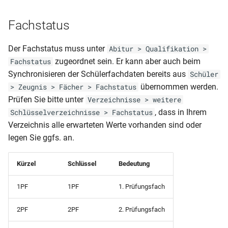
Summendaten (akt.FS-Fol
Schülerliste (Prüfungsfäch
Fachwahlkarte)
Fachstatus
Klassenliste mit
Summendaten
Schülerliste (Prüfungsfäch
Der Fachstatus muss unter
Abitur > Qualifikation >
Qualifikationskarte)
zugeordnet sein. Er kann aber auch beim
Fachstatus
Klassenliste mit
Synchronisieren der Schülerfachdaten bereits aus
Schüler
Wahlpflichtfächern
Schülerliste (Tagebuch mit
übernommen werden.
> Zeugnis > Fächer > Fachstatus
Betrieben)
Prüfen Sie bitte unter
Verzeichnisse > weitere
Klassenliste mit
, dass in Ihrem
Schlüsselverzeichnisse > Fachstatus
ausgeschulten Schülern
Schülerliste (gruppiert nac
Verzeichnis alle erwarteten Werte vorhanden sind oder
Berufen mit Wohnort)
legen Sie ggfs. an.
Klassenübersicht
(Schülersumme nach
Schülerliste (gruppiert nac
Kürzel
Schlüssel
Bedeutung
Ausbildungsort)
Berufen)
1PF
1PF
1. Prüfungsfach
Notenübersicht Endnoten
Schülerliste (gruppiert nac
unterschiedlich
Betrieben)
2PF
2PF
2. Prüfungsfach
Notenübersicht Endnoten