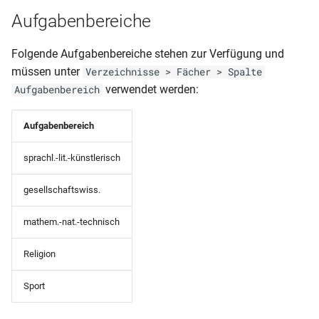
Schülerliste
Fremdsprachen)
Aufgabenbereiche
(Einschulmerkmal1 sortiert
nach Bewerber-Gesamtnote
Klassenliste mit
Punkte, HF-Note)
Folgende Aufgabenbereiche stehen zur Verfügung und
Schülersummendaten
müssen unter
Verzeichnisse > Fächer > Spalte
(Religion)
Schülerliste (Fehlzeiten na
verwendet werden:
Aufgabenbereich
Klasse gruppiert)
Klassenliste mit
Aufgabenbereich
Schülersummendaten (Var
Schülerliste (Fehlzeiten na
Schüler gruppiert)
sprachl.-lit.-künstlerisch
Klassenliste mit
Schülersummendaten
Schülerliste (Förderung)
gesellschaftswiss.
Klassenliste mit Schülerza
mathem.-nat.-technisch
Schülerliste (Klasse,
Geburtsdatum und
Religion
Klassenliste mit
Geburtsland)
Summendaten (DIN A5)
Sport
Schülerliste (Nachprüflinge
Klassenliste mit