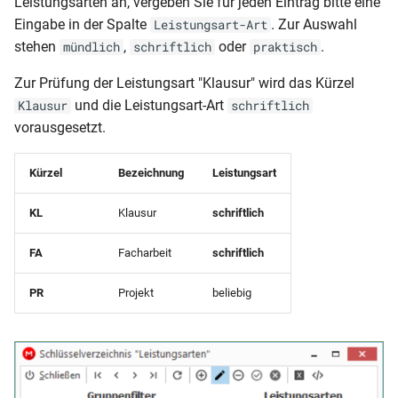
Leistungsarten an, vergeben Sie für jeden Eintrag bitte eine
Eingabe in der Spalte
. Zur Auswahl
Leistungsart-Art
stehen
,
oder
.
mündlich
schriftlich
praktisch
Zur Prüfung der Leistungsart "Klausur" wird das Kürzel
und die Leistungsart-Art
Klausur
schriftlich
vorausgesetzt.
Kürzel
Bezeichnung
Leistungsart
KL
Klausur
schriftlich
FA
Facharbeit
schriftlich
PR
Projekt
beliebig