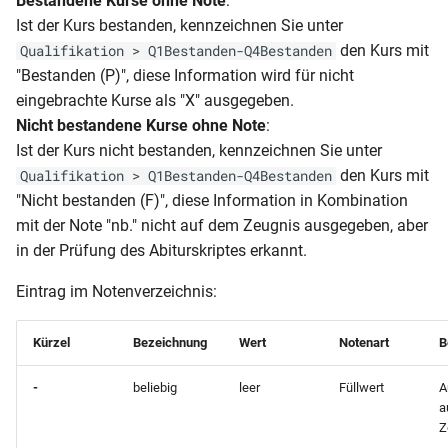
Bestandene Kurse ohne Note
:
Ist der Kurs bestanden, kennzeichnen Sie unter
den Kurs mit
Qualifikation > Q1Bestanden-Q4Bestanden
"Bestanden (P)", diese Information wird für nicht
eingebrachte Kurse als "X" ausgegeben.
Nicht bestandene Kurse ohne Note
:
Ist der Kurs nicht bestanden, kennzeichnen Sie unter
den Kurs mit
Qualifikation > Q1Bestanden-Q4Bestanden
"Nicht bestanden (F)", diese Information in Kombination
mit der Note "nb." nicht auf dem Zeugnis ausgegeben, aber
in der Prüfung des Abiturskriptes erkannt.
Eintrag im Notenverzeichnis:
Kürzel
Bezeichnung
Wert
Notenart
B
-
beliebig
leer
Füllwert
A
a
Z