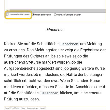
Geburtsdatum)
– LK Koblenz
NRW-Schülerstammblatt
Klassenliste
Gastschulgeld (Wahlschul
RLP-BBS (Bescheinigung
(Sorgeberechtigte Mobil)
– LK Mayen
Niveaustufen)
Markieren
Klassenliste
Gastschulgeld (Wahlschul
Rentenbescheid
(Sorgeberechtigte und
Geburtsdatum)
Klicken Sie auf die Schaltfläche
um Meldung
Berechnen
Gesamtliste (Anzahl Klass
Schulbescheinigung
zu erzeugen. Das Meldungsfenster zeigt die Ergebnisse der
pro Schulort nach Jahrgan
(Anmeldung weiterführend
Klassenliste
Prüfungen des Skriptes an, beispielsweise ob die
Schule)
(Zensurenstatistik nach
Gesamtliste (Anzahl Schül
ausreichend Sf-Kurse markiert wurden, ob die
Noten)
pro Wohnort und Ortsteil
Aufgabenbereiche abgedeckt sind, ob genug weitere Kurse
Schulbescheinigung
nach Jahrgang)
markiert wurden, ob mindestens die Hälfte der Leistungen
(Elternwunsch Schulform)
Klassenliste
schriftlich erbracht wurden uws. Wenn Sie andere Kurse
(Zensurenstatistik nach
Gesamtliste Bewerber
markieren möchten, müssten Sie bitte im Anschluss erneut
Punkten)
Schulbescheinigung
(Adressen)
auf die Schaltfläche
klicken, um eine erneute
Berechnen
(Empfangsbestätigung)
Prüfung auszulösen.
Klassenliste (ausländische
Gesamtliste Bewerber
Schüler)
Schulbescheinigung (SHL -
(Bewerberziele)