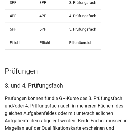
Schülerliste (gruppiert nac
3PF
3PF
3. Prüfungsfach
Bildungsgängen)
Prüfungsliste für
4PF
4PF
4. Prüfungsfach
Fachoberschulen (9.82)
Schülerliste (mit Betrieben
5PF
5PF
5. Prüfungsfach
und Geburtsdatum)
Prüfungsliste
Pflicht
Pflicht
Pflichtbereich
Schülerliste (mit Betrieben)
Zeugnisliste BBS (nur für
Minderjährige)
Schülerliste (mit
Praxisbetrieben und
Prüfungen
Zeugnisliste BBS
Geburtsdatum)
3. und 4. Prüfungsfach
Zeugnisliste nach
Schülerliste (mit
Klassenfachtafel (DIN A4)
Prüfungsfächern inkl Lehre
Prüfungen können für die GH-Kurse des 3. Prüfungsfach
und/oder 4. Prüfungsfach auch in mehreren Fächern des
Zeugnisliste nach
Schülerliste (mit
gleichen Aufgabenfeldes oder mit unterschiedlichen
Schülerfächern (DIN A4 mi
Sorgeberechtigten deutsch
Aufgabenfeldern abgelegt werden. Beide Fächer müssen in
UA und Niveau)
Magellan auf der Qualifikationskarte erscheinen und
Schülerliste (mit