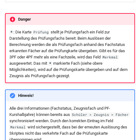
2seitig (mit Zensuren blan
Schülerstammblatt WG12-
Danger
2seitig (mit Zensuren blan
: Die Karte
stellt je Prüfungsfach ein Feld zur
*
Prüfung
Darstellung des Prüfungsfachs bereit. Beim Auslösen der
Schülerüberweisung
Berechnung werden die als Prüfungsfach anhand des Fachstatus
erkannten Fächer auf die Prüfungkarte übergeben. Gibt es für das
Unfallanzeige (in Word
3PF oder 4PF mehr als eine Fachzeile, wird das Feld
Merkmal
ausfüllbar)
ausgewertet. Das mit
markierte Fach (siehe obere
*
Möglichkeiten), wird auf die Prüfungskarte übergeben und auf dem
Zeugnis als Prüfungsfach gezeigt.
Unfallanzeige (mit
Erläuterungen)
Hinweis!
Unfallanzeige
Alle drei Informationen (Fachstatus, Zeugnisfach und PF-
Kurshalbjahre) können bereits aus
Schüler > Zeugnis > Fächer
synchronisiert werden. Durch den korrekten Eintrag im Feld
wird sichergestellt, dass bei der erneuten Auslösung des
Merkmal
Skriptes nicht das verkehrte Fach auf die Prüfungskarte
übernommen wird.