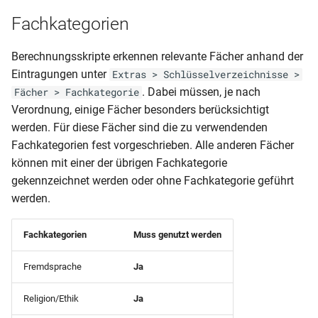
Geburtsdatum
Schulpflichtverletzung)
Fachkategorien
Klassenliste Schüler mit
Schüler (Bescheinigung-
Berechnungsskripte erkennen relevante Fächer anhand der
Betrieben
Laufbahn)
Eintragungen unter
Extras > Schlüsselverzeichnisse >
. Dabei müssen, je nach
Fächer > Fachkategorie
Klassenliste Schüler-
Schüler (gruppiert nach
Verordnung, einige Fächer besonders berücksichtigt
Notenmatirx
Herkunftsschulen)
werden. Für diese Fächer sind die zu verwendenden
Fachkategorien fest vorgeschrieben. Alle anderen Fächer
Klassenliste Schüler-
Schüler
Notenmatrix (Querformat)
können mit einer der übrigen Fachkategorie
BBS(Zeitraumübergreifend
gekennzeichnet werden oder ohne Fachkategorie geführt
Notenübersicht)
Klassenliste Schüler-
werden.
Notenmatrix (Querformat)
Schüler mit Herkunftsschu
Var1
u letzte Klasse
Fachkategorien
Muss genutzt werden
Klassenliste Schüler-
Fremdsprache
Ja
Schüler mit Herkunftsschu
Notenmatrix (Querformat-
Religion/Ethik
Ja
Durchschnitt)
Schüler(Verzeichnis der