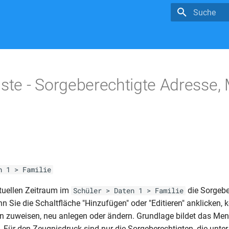
Suche wird in
iste - Sorgeberechtigte Adresse, 
n 1 > Familie
tuellen Zeitraum im
die Sorgebe
Schüler > Daten 1 > Familie
n Sie die Schaltfläche "Hinzufügen" oder "Editieren" anklicken, 
n zuweisen, neu anlegen oder ändern. Grundlage bildet das Me
. Für den Zeugnisdruck sind nur die Sorgeberechtigten, die unte