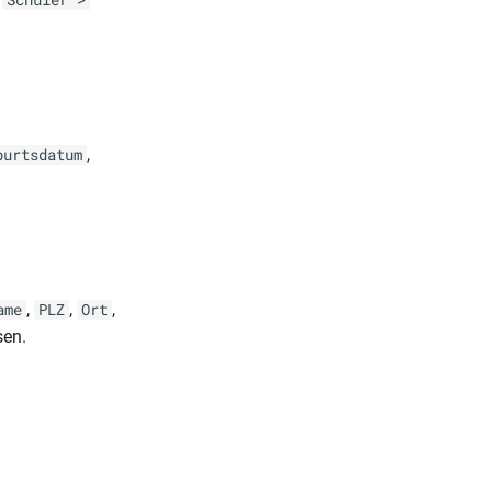
Schüler >
,
burtsdatum
,
,
,
ame
PLZ
Ort
en.