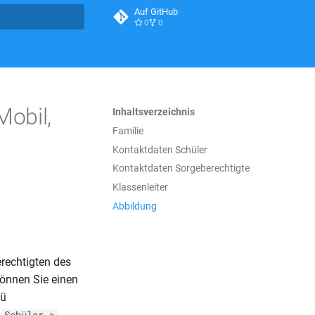
Auf GitHub
0
0
itialisiert
Mobil,
Inhaltsverzeichnis
Familie
Kontaktdaten Schüler
Kontaktdaten Sorgeberechtigte
Klassenleiter
Abbildung
rechtigten des
können Sie einen
nü
r