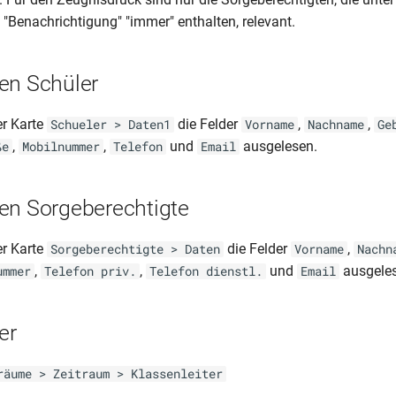
 "Benachrichtigung" "immer" enthalten, relevant.
en Schüler
er Karte
die Felder
,
,
Schueler > Daten1
Vorname
Nachname
Ge
,
,
und
ausgelesen.
ße
Mobilnummer
Telefon
Email
en Sorgeberechtigte
er Karte
die Felder
,
Sorgeberechtigte > Daten
Vorname
Nachn
,
,
und
ausgeles
ummer
Telefon priv.
Telefon dienstl.
Email
er
räume > Zeitraum > Klassenleiter