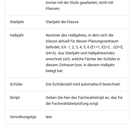
immer mit der Stufe gearbeitet, nicht mit
Word ausfüllbar)
Klassen.
Klassenliste (inklusive
Gesamtliste Bewerber (nac
Zusatzklasse)
Schulbescheinigung (SHL)
Beruf)
Startjahr
Startjahr der Klasse
Klassenliste (mit
Schulbescheinigung
Halbjahr
Nummer des Halbjahres, in dem sich die
Mandant (Ausgabe Schuel
Klasse aktuell für diesen Planungszeitraum
Bemerkungstext und
(Schullaufbahnempfehlun
ohne Gemeindekennziffer)
befindet, d.h. 1, 2, 3, 4, 5, 6 (E1=1, E2=2....Q3=5,
Telefonnummer)
Q4=6). Aus Startjahr und Halbjahresindex
Schulbescheinigung
Mandant (Berufe und
errechnet sich, welche Fächer der Schüler in
Klassenliste (mit
(Standard)
Fachrichtungen)
diesem Zeitraum bzw. in diesem Halbjahr
Elternsprechern und
belegt hat.
Adressen)
Schulbescheinigung
Mandant (Prüfbericht Schü
Schüler
Die Schülerzahl wird automatisch berechnet.
(Vergangenheit mit Klasse
unter 18 ausgeschult und
Klassenliste (mit
keinen Eintrag unter
Skript
Geben Sie hier das Fachwahlskript an, das für
Mandantenbemerkung un
Schulbescheinigung (mit
ZugangAbgang An Schule
die Fachwahlüberprüfung sorgt.
Unterschriften)
Klasse und
Ausbildungsdauer)
Mandant (Prüfung der
Verordnungstyp
leer
Klassenliste (welche
Schüler des aktuellen
Bewerber ist Wiederholer)
Schulbescheinigung (mit
Halbjahres auf doppelte