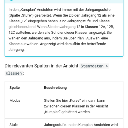
Geburtsdatum)
– LK Koblenz
NRW-Schülerstammblatt
In den „Kursplan“ Ansichten wird immer mit der Jahrgangsstufe
Klassenliste
(Spalte „Stufe“) gearbeitet. Wenn Sie z.b den Jahrgang 12 als eine
Gastschulgeld (Wahlschul
Klasse „12“ eingegeben haben, sind Jahrgangstufe und Klasse
RLP-BBS (Bescheinigung
(Sorgeberechtigte Mobil)
– LK Mayen
gleichbedeutend. Wenn Sie den Jahrgang 12 in Klassen 12A, 12B,
Niveaustufen)
12C aufteilen, werden alle Schüler dieser Klassen angezeigt. Sie
Klassenliste
Gastschulgeld (Wahlschul
wählen den Jahrgang aus, indem Sie über Plan | Auswahl eine
Rentenbescheid
(Sorgeberechtigte und
Klasse auswählen. Angezeigt wird daraufhin der betreffende
Jahrgang.
Geburtsdatum)
Gesamtliste (Anzahl Klass
Schulbescheinigung
pro Schulort nach Jahrgan
(Anmeldung weiterführend
Klassenliste
Die relevanten Spalten in der Ansicht
Stammdaten >
Schule)
(Zensurenstatistik nach
Gesamtliste (Anzahl Schül
:
Klassen
Noten)
pro Wohnort und Ortsteil
Schulbescheinigung
nach Jahrgang)
Spalte
Beschreibung
(Elternwunsch Schulform)
Klassenliste
(Zensurenstatistik nach
Gesamtliste Bewerber
Modus
Stellen Sie hier „Kurse“ ein, dann kann
Punkten)
Schulbescheinigung
zwischen diesen Klassen in der Ansicht
(Adressen)
„Kursplan“ geblättert werden.
(Empfangsbestätigung)
Klassenliste (ausländische
Gesamtliste Bewerber
Stufe
Jahrngsstufe. In den Kursplan-Ansichten wird
Schüler)
Schulbescheinigung (SHL -
(Bewerberziele)