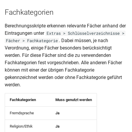
Klasse und vorauss Ende
AusbildungsGUID)
Klassenliste
einfach)
Fachkategorien
Berufsschulmatrix (4-jährig
Mandant (Schüler des
Schulbescheinigung (mit
aktuellen Halbjahres ohne
Berechnungsskripte erkennen relevante Fächer anhand der
Klassenliste
Klasse und vorauss Ende
Fächer)
Eintragungen unter
Extras > Schlüsselverzeichnisse >
Berufsschulmatrix BS-BER
zweifach)
. Dabei müssen, je nach
Fächer > Fachkategorie
mit Meldungen (inkl.
Mandant (Schüler des
Verordnung, einige Fächer besonders berücksichtigt
Ausgeschulten)
Schulbescheinigung (mit
aktuellen Halbjahres ohne
werden. Für diese Fächer sind die zu verwendenden
Klasse)
aktuelle Ausbildung)
Fachkategorien fest vorgeschrieben. Alle anderen Fächer
Klassenliste
können mit einer der übrigen Fachkategorie
Berufsschulmatrix BS-BER
Schulbescheinigung
Mandant (SchülerAbgang)
gekennzeichnet werden oder ohne Fachkategorie geführt
mit Meldungen
(Überweisung)
werden.
Mandant
Klassenliste
Schulbescheinigung BBS (
(SchülerNachprüfung)
Fachkategorien
Muss genutzt werden
Berufsschulmatrix mit
Zugang-Abgang der Klasse
Meldungen (4-jährig)
Mandant (Statistik
Fremdsprache
Ja
Schulbescheinigung für di
Abschlüsse)
Klassenliste
Vergangenheit
Religion/Ethik
Ja
Berufsschulmatrix mit