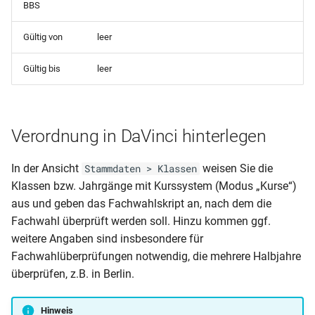
BBS
mit Foto)
Kursliste-Schüler mit
Lehrerstammblatt mit
Gastschulgeld (BG) – LK
DAS-Schülerliste (für CSV-
Bewerberpersonalbogen
Fachkombinationsnumme
Passfoto
Koblenz
Gültig von
leer
Export) mit Elterndaten
Klassenliste (Probehalbjah
(Oberstufe)
(Kopfspalten griechisch).rp
nicht bestanden)
Lehrerstammblatt
Gastschulgeld (BG) – LK
Gültig bis
leer
Mayen
Fachwahl-Kursliste
Klassenliste (Schüler mit
RLP - Lehrer
Verhaltens- oder
(Abwesenheitsblatt)
Gastschulgeld (BG)
KV09b Masernschutz
Mitarbeitsnoten blanko)
Verordnung in DaVinci hinterlegen
RLP - Lehrer
Gastschulgeld (Berufsschu
MVP-Schullastenausgleich
Klassenliste (Schülerzahl
(Abwesenheitsstatistik nur
ohne BG) – LK Koblenz
In der Ansicht
weisen Sie die
Stammdaten > Klassen
Teilzeit (nicht im Landkreis
nach Stufe und
Krank)
Klassen bzw. Jahrgänge mit Kurssystem (Modus „Kurse“)
Mecklenburgische
Berufsgruppe)
Gastschulgeld (Berufsschu
aus und geben das Fachwahlskript an, nach dem die
Seenplatte)
RLP - Lehrer
ohne BG) – LK Mayen
Fachwahl überprüft werden soll. Hinzu kommen ggf.
Klassenliste
(Abwesenheitsstatistik)
weitere Angaben sind insbesondere für
MVP-Schullastenausgleich
(Sorgeberechtigte Email)
Gastschulgeld (Berufsschu
Fachwahlüberprüfungen notwendig, die mehrere Halbjahre
Vollzeit (nicht im Landkrei
ohne BG)
überprüfen, z.B. in Berlin.
Mecklenburgische
Klassenliste
Seenplatte)
(Sorgeberechtigte Mobil u
Gastschulgeld (Wahlschul
Hinweis