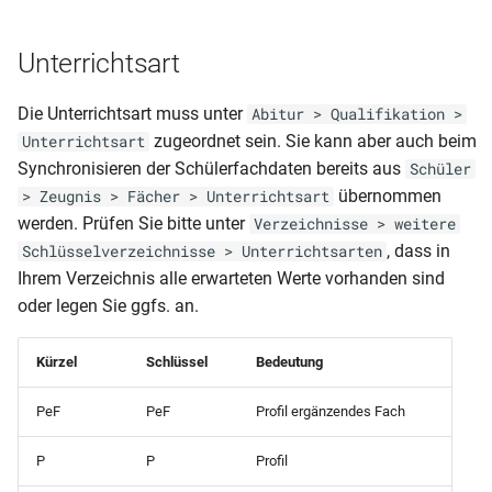
Klassenliste mit Fächern
mit Elterndaten
Unterrichtsart
Klassenliste mit
Schülerliste (Klasse,
Geburtstagen
Geburtsdaten, Adresse,
Die Unterrichtsart muss unter
Abitur > Qualifikation >
Telefon)
zugeordnet sein. Sie kann aber auch beim
Klassenliste mit
Unterrichtsart
Klassendaten
Synchronisieren der Schülerfachdaten bereits aus
Schüler
Schülerliste (Klasse,
übernommen
> Zeugnis > Fächer > Unterrichtsart
Geburtsdaten, Konfession,
Klassenliste mit
werden. Prüfen Sie bitte unter
Verzeichnisse > weitere
Geschlecht)
Klassensprechern
, dass in
Schlüsselverzeichnisse > Unterrichtsarten
Ihrem Verzeichnis alle erwarteten Werte vorhanden sind
Schülerliste (Klasse, Tutor,
Klassenliste mit
oder legen Sie ggfs. an.
Merkmal B1, B2, B3, B4)
Schülersummendaten
(Klassenstufe und
Schülerliste (Anwesenheit
Kürzel
Schlüssel
Bedeutung
Klassenlehrer)
Ags)
PeF
PeF
Profil ergänzendes Fach
Klassenliste mit
Schülerliste (Bafög)
Schülersummendaten
P
P
Profil
(Religion und