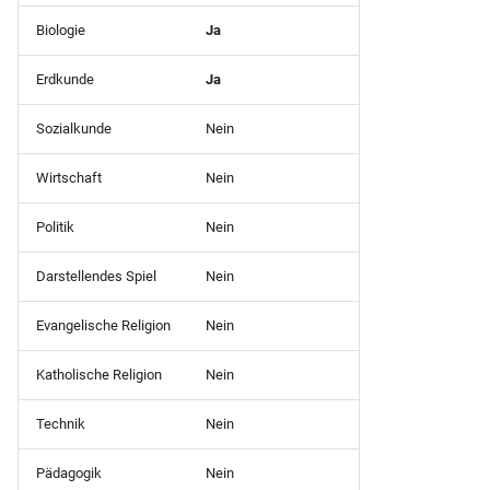
Geburtsdatum
Schulpflichtverletzung)
Biologie
Ja
Klassenliste Schüler mit
Schüler (Bescheinigung-
Erdkunde
Ja
Betrieben
Laufbahn)
Sozialkunde
Nein
Klassenliste Schüler-
Schüler (gruppiert nach
Notenmatirx
Herkunftsschulen)
Wirtschaft
Nein
Klassenliste Schüler-
Politik
Nein
Schüler
Notenmatrix (Querformat)
BBS(Zeitraumübergreifend
Darstellendes Spiel
Nein
Notenübersicht)
Klassenliste Schüler-
Evangelische Religion
Nein
Notenmatrix (Querformat)
Schüler mit Herkunftsschu
Var1
u letzte Klasse
Katholische Religion
Nein
Klassenliste Schüler-
Schüler mit Herkunftsschu
Technik
Nein
Notenmatrix (Querformat-
Durchschnitt)
Schüler(Verzeichnis der
Pädagogik
Nein