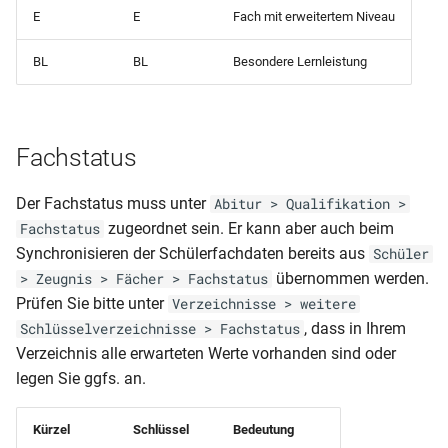
Schülerliste
E
E
Fach mit erweitertem Niveau
Fremdsprachen)
(Einschulmerkmal1 sortiert
nach Bewerber-Gesamtnote
BL
BL
Besondere Lernleistung
Klassenliste mit
Punkte, HF-Note)
Schülersummendaten
(Religion)
Schülerliste (Fehlzeiten na
Klasse gruppiert)
Fachstatus
Klassenliste mit
Schülersummendaten (Var
Schülerliste (Fehlzeiten na
Der Fachstatus muss unter
Abitur > Qualifikation >
Schüler gruppiert)
zugeordnet sein. Er kann aber auch beim
Fachstatus
Klassenliste mit
Synchronisieren der Schülerfachdaten bereits aus
Schüler
Schülersummendaten
Schülerliste (Förderung)
übernommen werden.
> Zeugnis > Fächer > Fachstatus
Prüfen Sie bitte unter
Verzeichnisse > weitere
Klassenliste mit Schülerza
Schülerliste (Klasse,
, dass in Ihrem
Schlüsselverzeichnisse > Fachstatus
Geburtsdatum und
Verzeichnis alle erwarteten Werte vorhanden sind oder
Klassenliste mit
Geburtsland)
legen Sie ggfs. an.
Summendaten (DIN A5)
Schülerliste (Nachprüflinge
Kürzel
Schlüssel
Bedeutung
Klassenliste mit