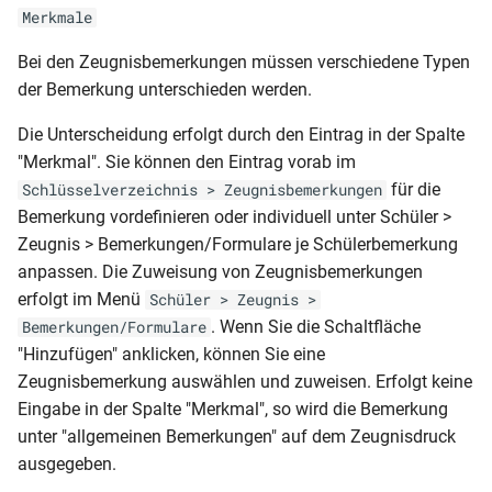
Klasse und vorauss Ende
AusbildungsGUID)
Merkmale
NRW-BK-JZ (Anlage C14 - 2
(Klasse 5-10)
BER-BBS (Zeugniskarte)
Klassenliste
einfach)
Seitig)
MVP-GES-JZ (versetzt)
Bei den Zeugnisbemerkungen müssen verschiedene Typen
Berufsschulmatrix (4-jährig)
Mandant (Schüler des
SHL-GY-Studienbuch
BER-BBS-AS
der Bemerkung unterschieden werden.
Schulbescheinigung (mit
aktuellen Halbjahres ohne
NRW-BKO (Mitteilung über
(Qualifikationsphase - zweite
MVP-GS-HJZ
Klassenliste
Klasse und vorauss Ende
Fächer)
den Leistungsstand)
Seite)
(Jahrgangsstufe 2-4)
Die Unterscheidung erfolgt durch den Eintrag in der Spalte
BER-BF-AS (Schul Z 522c)
Berufsschulmatrix BS-BER
zweifach)
"Merkmal". Sie können den Eintrag vorab im
(05.06)
mit Meldungen (inkl.
Mandant (Schüler des
NRW-BKO (Zertifikat der
SHL-GY-ÜZ
MVP-GS-JZ
für die
Schlüsselverzeichnis > Zeugnisbemerkungen
Ausgeschulten)
Schulbescheinigung (mit
aktuellen Halbjahres ohne
beruflichen Grundbildung)
(Jahrgangsstufe1)
Bemerkung vordefinieren oder individuell unter Schüler >
BER-BF-AS (Z 522-542)
Klasse)
aktuelle Ausbildung)
SHL-HS-AS
Zeugnis > Bemerkungen/Formulare je Schülerbemerkung
Klassenliste
NRW-BKO-ABI
MVP-GS-ÜZ
anpassen. Die Zuweisung von Zeugnisbemerkungen
Berufsschulmatrix BS-BER
BER-BF-AS (einjährig)
Schulbescheinigung
Mandant (SchülerAbgang)
(Bescheinigung
SHL-RS-AS
(Jahrgangsstufe1)
erfolgt im Menü
Schüler > Zeugnis >
mit Meldungen
(Überweisung)
Schullaufbahn)_Zeugnisbemerkung_Fachdaten
. Wenn Sie die Schaltfläche
Bemerkungen/Formulare
BER-BF-AS
Mandant
Schüler
MVP-GS-ÜZ (Jahrgangsstufe
"Hinzufügen" anklicken, können Sie eine
Klassenliste
Schulbescheinigung BBS (mit
(SchülerNachprüfung)
NRW-BKO-ABI
(Zeitraumübergreifende
2-4)
Zeugnisbemerkung auswählen und zuweisen. Erfolgt keine
Berufsschulmatrix mit
BER-BF-AZ (einjährig)
Zugang-Abgang der Klasse)
(Bescheinigung
Notenübersicht)
Meldungen (4-jährig)
Eingabe in der Spalte "Merkmal", so wird die Bemerkung
Mandant (Statistik
Schullaufbahn)
MVP-GY (Studienbuch -
unter "allgemeinen Bemerkungen" auf dem Zeugnisdruck
BER-BF-AZ
Schulbescheinigung für die
Abschlüsse)
Deckblatt)
Klassenliste
ausgegeben.
Vergangenheit
NRW-BKO-ABI
Berufsschulmatrix mit