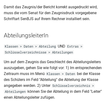
MVP-GY-ABI (2013)
Geburtsdatum
Schulpflichtverletzung)
Variante 2)
NRW-BS-AZ
Damit das Zeugnis/der Bericht korrekt ausgedruckt wird,
MVP-GY-AS
muss die vom Senat für den Zeugnisdruck vorgegebene
Klassenliste Schüler mit
Schüler (Bescheinigung-
RLP-GY-JZ (2spaltig und mit
NRW-BS-FHReife
(Gesamteinschätzung 9-10)
Schriftart SenBJS auf Ihrem Rechner installiert sein.
Betrieben
Laufbahn)
versäumten Tagen)
NRW-BS-HJZ
MVP-GY-AS (Jahrgangsstufe
Klassenliste Schüler-
Schüler (gruppiert nach
RLP-GY-JZ (2spaltig und mit
AbteilungsleiterIn
7-8)
Notenmatirx
Herkunftsschulen)
versäumten Stunden)
NRW-BS-JZ
UND
Klassen > Daten > Abteilung
Extras >
MVP-GY-AS (Jahrgangsstufe
Klassenliste Schüler-
Schüler
RLP-GY-JZ (2spaltig ohne
Schlüsselverzeichnisse > Abteilungen
7-10)
NRW-E01-6A-J
Notenmatrix (Querformat)
BBS(Zeitraumübergreifende
FSP)
(Fachschulabschluss +- FHR)
Notenübersicht)
Um auf dem Zeugnis das Geschlecht des Abteilungsleiters
MVP-GY-AS (Jahrgangsstufe
Klassenliste Schüler-
auszugeben, gehen Sie wie folgt vor: 1) Im entsprechenden
RLP-GY-JZ (2spaltig mit FSP)
9-10)
NRW-FO-AS
Notenmatrix (Querformat)
Schüler mit Herkunftsschulen
Zeitraum muss im Menü
bei der Klasse
Klassen > Daten
Var1
u letzte Klasse
des Schülers im Feld "Abteilung" die Abteilung der Klasse
RLP-GY-JZ (2spaltig mit FSP
MVP-GY-AZ (2013 2 Seiten)
NRW-FS-AS (3. Jahr)
Variante 3)
angegeben werden. 2) Unter
Schlüsselverzeichnis >
Klassenliste Schüler-
Schüler mit Herkunftsschulen
können Sie der Abteilung in dem Feld "Leiter"
Abteilungen
MVP-GY-AZ (Wahlpflicht 1. +
NRW-GES-JZ-HJZ (5-
Notenmatrix (Querformat-
RLP-GY-JZ (2spaltig mit FSP
einen Abteilungsleiter zufügen.
2. HJ)
9.1_10.1)
Durchschnitt)
Schüler(Verzeichnis der
Variante 2)