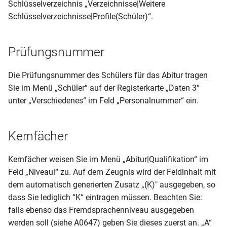
Schülerliste (gruppiert nach
Schlüsselverzeichnis „Verzeichnisse|Weitere
2 seitig - dynamisch)
BER-GY-AZ (Schul Z 252)
Bildungsgängen)
Schlüsselverzeichnisse|Profile(Schüler)“.
Prüfungsliste für
(01.07)
RLP-GS-AZ (3. und 4. Klasse -
Fachoberschulen (9.82)
Schülerliste (mit Betrieben
2 seitig - dynamisch 2012)
Prüfungsnummer
BER-GY-AZ (Schul Z 301)
und Geburtsdatum)
Prüfungsliste
(11.11)
RLP-GS-AZ (1. Klasse – 1
Die Prüfungsnummer des Schülers für das Abitur tragen
Schülerliste (mit Betrieben)
seitig - dynamisch 2012)
Zeugnisliste BBS (nur für
Sie im Menü „Schüler“ auf der Registerkarte „Daten 3“
BER-GY-AZ (Schul Z 303)
Minderjährige)
unter „Verschiedenes“ im Feld „Personalnummer“ ein.
(12.07)
Schülerliste (mit
RLP-GS-AS
Praxisbetrieben und
Zeugnisliste BBS
BER-GY-FHReife-
Geburtsdatum)
RLP-GS-AS (1. und 2. Klasse -
Kernfächer
Bescheinigung (Schul Z 350)
1 oder 2 seitig)
Zeugnisliste nach
Schülerliste (mit
Kernfächer weisen Sie im Menü „Abitur|Qualifikation“ im
Klassenfachtafel (DIN A4)
BER-GY-JZ (Schul Z 250)
Prüfungsfächern inkl Lehrer)
RLP-GS-AS (1. Klasse – 1
Feld „Niveaul“ zu. Auf dem Zeugnis wird der Feldinhalt mit
(05.08)
seitig - dynamisch 2012)
dem automatisch generierten Zusatz „(K)" ausgegeben, so
Zeugnisliste nach
Schülerliste (mit
Schülerfächern (DIN A4 mit
dass Sie lediglich “K“ eintragen müssen. Beachten Sie:
BER-GY-JZ (Schul Z 251)
Sorgeberechtigten deutsch)
RLP-GS (Jahreszeugnis 2.
UA und Niveau)
falls ebenso das Fremdsprachenniveau ausgegeben
(07.10)
und 3. Klasse – 2 seitig -
werden soll (siehe A0647) geben Sie dieses zuerst an. „A“
Schülerliste (mit