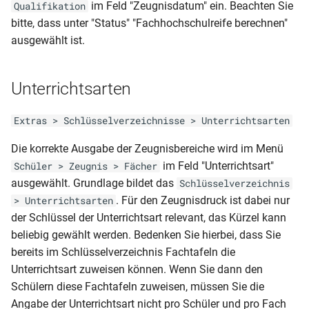
BER-BF-HJZ (Schul Z 520b)
Mandant (Wiederholerliste)
RLP-GY-JZ JG 10 (G8)
im Feld "Zeugnisdatum" ein. Beachten Sie
Qualifikation
Meldungen (inkl.
(07.09)
Schulbescheinigung
NRW-BKO-AS (Technik)
bitte, dass unter "Status" "Fachhochschulreife berechnen"
Ausgeschulten)
zweifach
Offene Medienvorgänge (bis
RLP-GY-JZ (Überspringer)
ausgewählt ist.
BER-BF-HJZ (einjährig)
zum heutigen Tag)
NRW-BKO-AS
Klassenliste
Schullastenausgleich Teilzeit
RLP-GY-JZ (G8-2013)
Berufsschulmatrix mit
BER-BF-HJZ
Unterrichtsarten
Schüler nach
NRW-BKO-AZ (2007)
Meldungen
Schullastenausgleich Vollzeit
Geburtsjahrgängen
RLP-GY-JZ (2018)
BER-BF-MSA (einjährig)
Extras > Schlüsselverzeichnisse > Unterrichtsarten
NRW-BKO-AZ (E01-0A)
Klassenliste
Schullaufbahnempfehlung
Schülerliste
RLP-GY-JZ (2006)
Berufsschulmatrix
Die korrekte Ausgabe der Zeugnisbereiche wird im Menü
BER-BFS-AS (Z 522a)(04.11)
Beeinträchtigungen
NRW-BKO-JZ
im Feld "Unterrichtsart"
Schüler > Zeugnis > Fächer
Schulzeitenbescheinigung (in
RLP-GY-JZ (2spaltig und mit
Klassenliste Schüler mit
ausgewählt. Grundlage bildet das
Schlüsselverzeichnis
Word ausfüllbar)
BER-BFS-AZ (Schul Z 523a)
Schülerliste (inaktive Schüler
Wahl-oder Pflichtfächern)
NRW-BKO-FHReife
Betrieben und Geburtsdatum
. Für den Zeugnisdruck ist dabei nur
> Unterrichtsarten
mit Ausleihvorgängen)
der Schlüssel der Unterrichtsart relevant, das Kürzel kann
Schulzeitenbescheinigung
BER-BOS-AZ (Schul Z 534)
RLP-GY-JZ (2spaltig und mit
NRW-BS-AS (A01)
Klassenliste Schüler mit
beliebig gewählt werden. Bedenken Sie hierbei, dass Sie
(03.05)
Wahl-oder Pflichtfächern
Betrieben und Mobiltelefon
bereits im Schlüsselverzeichnis Fachtafeln die
Schüler (Anzahl Schüler je
Variante 2 )
NRW-BS-AS (duales System)
Herkunftsschulen)
Unterrichtsart zuweisen können. Wenn Sie dann den
BER-BOS-FHReife (Schul Z
Klassenliste Schüler mit
531)(09.05)
Schülern diese Fachtafeln zuweisen, müssen Sie die
RLP-GY-JZ (2spaltig und mit
NRW-BS-AS
Betrieben, Beruf und
Schüler (Anzeige
Angabe der Unterrichtsart nicht pro Schüler und pro Fach
Wahl- oder Pflichtfächern