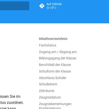
Auf GitHub
0
0
itialisiert
Inhaltsverzeichnis
Fachstatus
Zugang am / Abgang am
Bildungsgang der Klasse
Berufsfeld der Klasse
Schulform der Klasse
Abschluss Schüler
SchulleiterIn
Zeiträume
üssen Sie im
Zeugnisdatum
tus zuordnen.
Zeugnisbemerkungen
Positionierung
ürzel kann