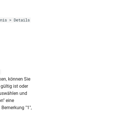
nis > Details
ken, können Sie
ültig ist oder
auswählen und
n" eine
n Bemerkung "1",