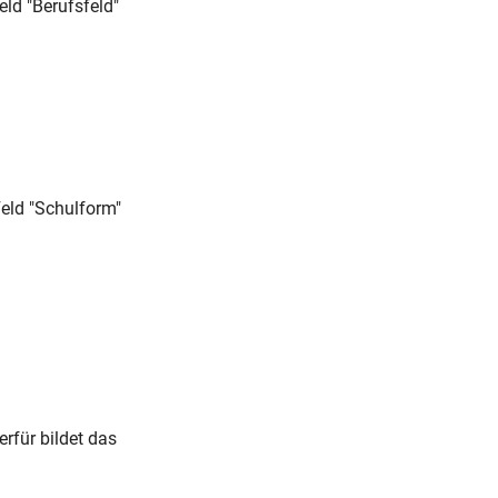
ld "Berufsfeld"
eld "Schulform"
rfür bildet das