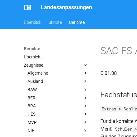
Landesanpassungen
Überblick
Skripte
Berichte
SAC-FS-A
Berichte
Übersicht
Zeugnisse
C.01.08
Allgemeine
Ausland
ALL-GY-HJZ (mit FSP)
BAW
ALL-GY-HJZ (mit versäumten
DAS-Übersicht über
Fachstatu
Stunden)
Prüfungsfächer Abitur
BER
BAW-BBS-AS (Urkunde 1)
(Anlage 6)
ALL-GY-HJZ (mit versäumten
BRA
BAW-BBS-AS (Urkunde 2)
BER (Kurswahl)
Extras > Schlü
Tagen)
DAS (Zwischenzeugnis)
HES
BAW-BBS-AS (Variante 1)
BER Abi-1a – Übersichtsplan
BRA-BF-AS (2 Seitig -
Variante 2
ALL-GY-JZ (mit FSP)
über die Schullaufbahn ab
einspaltig)
Für die korrekte
MVP
BAW-BBS-AZ
HES-AS-HJZ (Blindenschule 5-
DAS-GS (Klasse 1)
ALL-GY-JZ (ohne FSP und mit
2010 – 12jähriger
BRA-BF-AS (2 Seitig -
10)
(Kompetenzen)
Menü
Schüler >
NIE
BAW-BBS-AS
MVP-BF-AS
Versetzungstext)
Bildungsgang (VO-GO)
zweispaltig - schulischer Teil)
(kaufmaennisch)
HES-GY-AZ (12-13)
DAS-GS (Klasse 1-2)
(01.12)
Für den Zeugnisd