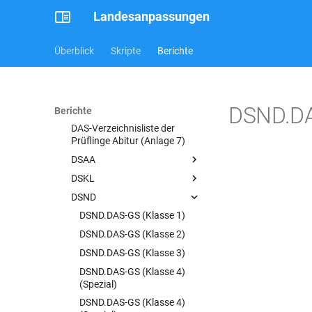
DAS-Zeugnis Gymnasium -
Landesanpassungen
Mittlerer Schulabschluss
(Anlage 10)(§23)
Überblick
Skripte
Berichte
DAS-Verzeichnis der Prüflinge
(§ 14 Absatz (5) DIA-PO)
DAS-Verzeichnisliste der
Prüflinge Abitur (Anlage
DSND.DAS
7)_Fachkuerzel
Berichte
DAS-Verzeichnisliste der
Prüflinge Abitur (Anlage 7)
DSAA
DSKL
DSAA.DAS-JZ-GS
(Beurteilungstexte)
DSND
DSKL.DAS-JZ (3-12)(2018)
DSAA.DAS-JZ-GS
DSKL.DAS-ZZ (Q-Phase 11-
DSND.DAS-GS (Klasse 1)
DSAA.DAS-SekI+II-JZ
12)(2018)
DSND.DAS-GS (Klasse 2)
DSND.DAS-GS (Klasse 1)
DSND.DAS-GS (Klasse 3)
DSND.DAS-GS (Klasse 2)
DSND.DAS-GS (Klasse 4)
(Spezial)
DSND.DAS-GS (Klasse 4)