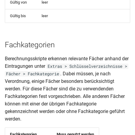
Gültig von
leer
mit Foto)
Kursliste-Schüler mit
Lehrerstammblatt mit
Gastschulgeld (BG) – LK
DAS-Schülerliste (für CSV-
Bewerberpersonalbogen
Fachkombinationsnumme
Passfoto
Koblenz
Gültig bis
leer
Export) mit Elterndaten
Klassenliste (Probehalbjah
(Oberstufe)
(Kopfspalten griechisch).rp
nicht bestanden)
Lehrerstammblatt
Gastschulgeld (BG) – LK
Mayen
Fachwahl-Kursliste
Klassenliste (Schüler mit
RLP - Lehrer
Fachkategorien
Verhaltens- oder
(Abwesenheitsblatt)
Gastschulgeld (BG)
KV09b Masernschutz
Mitarbeitsnoten blanko)
Berechnungsskripte erkennen relevante Fächer anhand der
RLP - Lehrer
Gastschulgeld (Berufsschu
Eintragungen unter
Extras > Schlüsselverzeichnisse >
MVP-Schullastenausgleich
Klassenliste (Schülerzahl
(Abwesenheitsstatistik nur
ohne BG) – LK Koblenz
. Dabei müssen, je nach
Fächer > Fachkategorie
Teilzeit (nicht im Landkreis
nach Stufe und
Krank)
Verordnung, einige Fächer besonders berücksichtigt
Mecklenburgische
Berufsgruppe)
Gastschulgeld (Berufsschu
werden. Für diese Fächer sind die zu verwendenden
Seenplatte)
RLP - Lehrer
ohne BG) – LK Mayen
Fachkategorien fest vorgeschrieben. Alle anderen Fächer
Klassenliste
(Abwesenheitsstatistik)
können mit einer der übrigen Fachkategorie
MVP-Schullastenausgleich
(Sorgeberechtigte Email)
Gastschulgeld (Berufsschu
gekennzeichnet werden oder ohne Fachkategorie geführt
Vollzeit (nicht im Landkrei
ohne BG)
werden.
Mecklenburgische
Klassenliste
Seenplatte)
(Sorgeberechtigte Mobil u
Gastschulgeld (Wahlschul
Fachkategorien
Muss genutzt werden