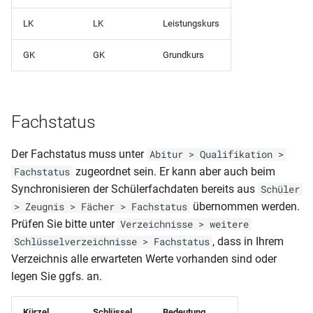
Prüflinge nach
Klassenliste Schüler-
Prüfungsfaechern)
LK
LK
Leistungskurs
Notenmatrix (mit
Fachniveau)
Schüler-Abi (Antrag
GK
GK
Grundkurs
mündliche Prüfung)
Klassenliste Schüler-
Notenmatrix (mit Fehltage
Schüler-
Fachstatus
Klassenliste Schüler-
Notenmatrix (mit Verhalten
Der Fachstatus muss unter
Abitur > Qualifikation >
Schülerausweis (CR80)
und Mitarbeit)
zugeordnet sein. Er kann aber auch beim
Fachstatus
Synchronisieren der Schülerfachdaten bereits aus
Schüler
Schülerausweis ABS (52 X
Klassenliste Teilzeit mit Kr
übernommen werden.
> Zeugnis > Fächer > Fachstatus
74)
Prüfen Sie bitte unter
Verzeichnisse > weitere
Klassenliste Teilzeitklasse
, dass in Ihrem
Schlüsselverzeichnisse > Fachstatus
Schülerausweis ABS
Verzeichnis alle erwarteten Werte vorhanden sind oder
Klassenliste Vollzeit mit Kr
legen Sie ggfs. an.
Schülerausweis BBS
Klassenliste Vollzeitklasse
Schülerausweis ohne Phot
Kürzel
Schlüssel
Bedeutung