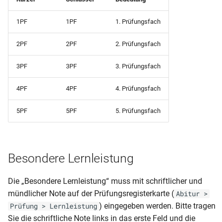
Klassenliste inkl.
1PF
1PF
1. Prüfungsfach
Schülerkarteikarte (DIN A5
ausgeschulter Schüler
2PF
2PF
2. Prüfungsfach
Schülerkarteikarte
Klassenliste mit Adressen
3PF
3PF
3. Prüfungsfach
Schülerliste (für CSV-Expor
Klassenliste mit
4PF
4PF
4. Prüfungsfach
Arbeitsgemeinschaften
Schülerliste (für CSV-Expor
5PF
5PF
5. Prüfungsfach
Klassenliste mit Betrieben
Schülerliste (für CSV-Expor
Ausbildungsbetrieb und -E-
Klassenliste mit Eltern
Mail
Besondere Lernleistung
Klassenliste mit Endnoten
Schülerliste (für CSV-Expor
BBS
Ausbildungsbetrieb und -E-
Die „Besondere Lernleistung“ muss mit schriftlicher und
Mail (Var2)
mündlicher Note auf der Prüfungsregisterkarte (
Abitur >
Klassenliste mit Endnoten
) eingegeben werden. Bitte tragen
Prüfung > Lernleistung
Schülerliste (für CSV-Expor
Sie die schriftliche Note links in das erste Feld und die