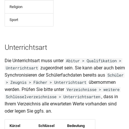
Geburtsdatum
Schulpflichtverletzung)
Religion
Klassenliste Schüler mit
Schüler (Bescheinigung-
Sport
Betrieben
Laufbahn)
Klassenliste Schüler-
Schüler (gruppiert nach
Notenmatirx
Unterrichtsart
Herkunftsschulen)
Klassenliste Schüler-
Die Unterrichtsart muss unter
Schüler
Abitur > Qualifikation >
Notenmatrix (Querformat)
BBS(Zeitraumübergreifend
zugeordnet sein. Sie kann aber auch beim
Unterrichtsart
Notenübersicht)
Synchronisieren der Schülerfachdaten bereits aus
Schüler
Klassenliste Schüler-
übernommen
> Zeugnis > Fächer > Unterrichtsart
Notenmatrix (Querformat)
Schüler mit Herkunftsschu
werden. Prüfen Sie bitte unter
Verzeichnisse > weitere
Var1
u letzte Klasse
, dass in
Schlüsselverzeichnisse > Unterrichtsarten
Ihrem Verzeichnis alle erwarteten Werte vorhanden sind
Klassenliste Schüler-
Schüler mit Herkunftsschu
oder legen Sie ggfs. an.
Notenmatrix (Querformat-
Durchschnitt)
Schüler(Verzeichnis der
Kürzel
Schlüssel
Bedeutung