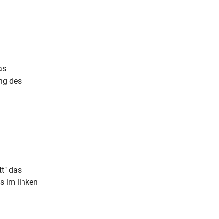
as
ung des
tt" das
s im linken