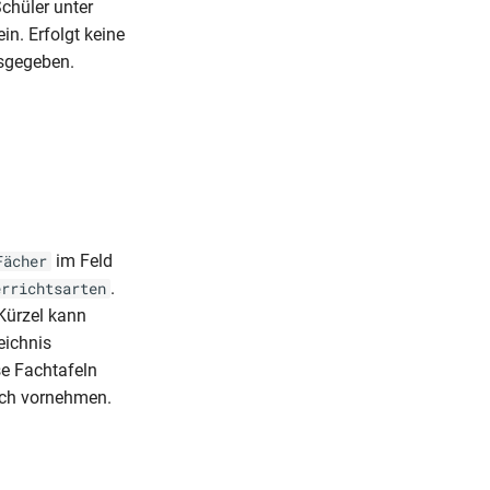
chüler unter
n. Erfolgt keine
sgegeben.
im Feld
Fächer
.
errichtsarten
 Kürzel kann
eichnis
se Fachtafeln
Fach vornehmen.