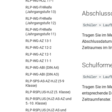
RLP-WG-HJZ 11-1
BER-Schul Z 324 (04.23)
RLP-WG-FHReife
(Jahrgangstufe 13)
Abschluss
BER-Schul Z 324 (03.16)
RLP-WG-FHReife
BER-Schul Z 324 (03.22)
(Jahrgangstufe 12)
Schüler > Lauf
BER-Schul Z 324 (11.19)
RLP-WG-FHReife
BER-Schul Z 325 (04.23)
(Jahrgangstufe 11)
Tragen Sie im 
BER-Schul Z 350 (10.07)
RLP-WG-AZ 13-1
Abschlussdatum i
BER-Schul Z 351
Zeitraumes im li
RLP-WG-AZ 12-2
(10.18)_Kolleg
RLP-WG-AZ 12-1
BER-Schul Z 351
RLP-WG-AZ 11-1
(10.18)_Oberstufe
Schulformei
RLP-WG-ABI (DIN A4)
BER-Schul Z 351
(11.19)_Kolleg
RLP-WG-ABI (DIN A3)
Schüler > Lauf
BER-Schul Z 351
RLP-SPS-AS-AZ-HJZ (5-9
(11.19)_Oberstufe
Klasse)
Tragen Sie im 
BER-Schul Z 351
RLP-RSPLUS-HJZ (5. Klasse)
entsprechende Da
(03.23)_Kolleg
RLP-RSPLUS (HJZ-AS-AZ und
Zeitraumfenster.
BER-Schul Z 351
5.-10. Klasse)
(03.23)_Oberstufe
RLP-RSPLUS (HJZ-AS und