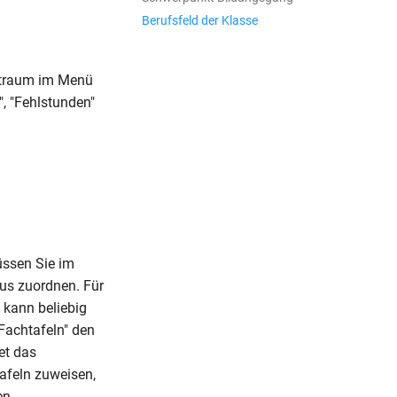
Berufsfeld der Klasse
itraum im Menü
", "Fehlstunden"
üssen Sie im
us zuordnen. Für
 kann beliebig
"Fachtafeln" den
et das
afeln zuweisen,
en.