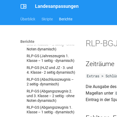
seitig - dynamisch 2012)
Bescheinigung (Schul Z 350)
Landesanpassungen
RLP-GS-AS
BER-GY-JZ (Schul Z 250)
(05.08)
RLP-GS-AS (1. und 2. Klasse -
Überblick
Skripte
Berichte
1 oder 2 seitig)
BER-GY-JZ (Schul Z 251)
(07.10)
RLP-GS-AS (1. Klasse – 1
seitig - dynamisch 2012)
BER-GY-JZ (Schul Z 251)
(11.19)
RLP-GS (Jahreszeugnis 2.
RLP-BGJ-
Berichte
und 3. Klasse – 2 seitig - ohne
BER-GY-JZ (Schul Z 300)
Noten dynamisch)
(11.11)
RLP-GS (Jahreszeugnis 1.
BER-GY-JZ (Schul Z 300)
Klasse – 1 seitig - dynamisch)
Zeiträume
BER-GY-JZ (Schul Z 302)
RLP-GS (HJZ und JZ - 3. und
BER-GY-ZAS (Schul II 929-
4. Klasse - 2 seitig dynamisch)
11a)(01.09)
Extras > Schlü
RLP-GS (Abschlusszeugnis –
BER-GY-ZAS (Schul II 929-9)
2 seitig- dynamisch)
Die Ausgabe des 
(09.07)
RLP-GS (Abgangszeugnis 2.
Magellan unter
BER-GY-ZAS (Schul II 929-9)
und 3. Klasse – 2 seitig - ohne
(12.08)
Eintrag in der Sp
Noten dynamisch)
BER-GY-ZAZ (Schul II 929-12)
RLP-GS (Abgangszeugnis 1.
(12.08)
Klasse – 1 seitig - dynamisch)