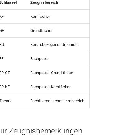
Schlüssel
Zeugnisbereich
KF
Kernfächer
GF
Grundfächer
BU
Berufsbezogener Unterricht
FP
Fachpraxis
FP-GF
Fachpraxis-Grundfächer
FP-KF
Fachpraxis-Kernfächer
Theorie
Fachtheoretischer Lernbereich
für Zeugnisbemerkungen