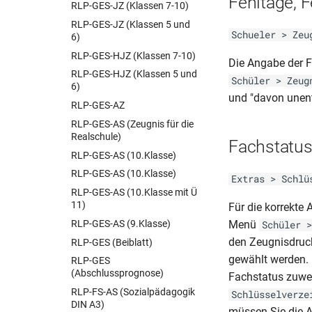
Fehltage, 
BER-KO
RLP-GES-JZ (Klassen 7-10)
(abi_4a_berechnungsbogen_kollegs)
RLP-GES-JZ (Klassen 5 und
(03.12)
Schueler > Zeu
6)
BER-KO-ABI (Schul Z 323)
RLP-GES-HJZ (Klassen 7-10)
(03.11)
Die Angabe der 
RLP-GES-HJZ (Klassen 5 und
BER-KO-ABI (Schul Z 323)
Schüler > Zeug
6)
BER-KO-ABI (Schul Z 324)
und "davon unent
RLP-GES-AZ
(02.11)
RLP-GES-AS (Zeugnis für die
BER-KO-ABI (Schul Z 324)
Realschule)
Fachstatu
BER-KO-AS (Schul Z 320)
RLP-GES-AS (10.Klasse)
(06.07)
RLP-GES-AS (10.Klasse)
BER-KO-AS (Schul Z 320a-b)
Extras > Schlü
(03.11)
RLP-GES-AS (10.Klasse mit Ü
11)
Für die korrekte
BER-KO-AS (Schul Z 322)
(03.11)
RLP-GES-AS (9.Klasse)
Menü
Schüler >
BER-KO-AS (Schul Z 322)
den Zeugnisdruck
RLP-GES (Beiblatt)
BER-KO-AZ (Schul Z 321)
gewählt werden. 
RLP-GES
(03.11)
(Abschlussprognose)
Fachstatus zuwei
BER-KO-AZ (Schul Z 321)
RLP-FS-AS (Sozialpädagogik
Schlüsselverze
DIN A3)
BER-KO-ZAS (Schul Z 371)
müssen Sie die A