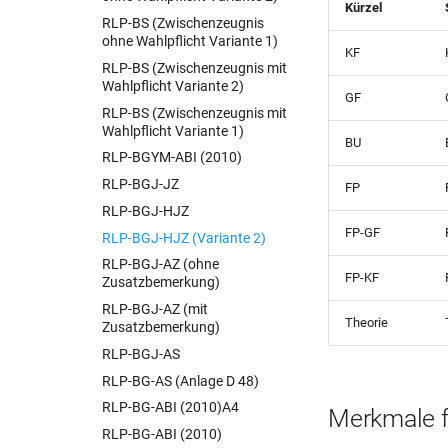
BER-Schul Z 256 (2020.2021)
Kürzel
RLP-BS (Zwischenzeugnis
BER-Schul Z 256 (2021.2022)
ohne Wahlpflicht Variante 1)
KF
BER-Schul Z 256 (03.23)
RLP-BS (Zwischenzeugnis mit
Wahlpflicht Variante 2)
BER-Schul Z 259 (03.23)
GF
RLP-BS (Zwischenzeugnis mit
BER-Schul Z 300 (10.18)
Wahlpflicht Variante 1)
BER-Schul Z 300 (11.19)
BU
RLP-BGYM-ABI (2010)
BER-Schul Z 300 (03.23)
RLP-BGJ-JZ
FP
BER-Schul Z 301 (05.16)
RLP-BGJ-HJZ
BER-Schul Z 301 (11.18)
FP-GF
RLP-BGJ-HJZ (Variante 2)
BER-Schul Z 301 (11.19)
RLP-BGJ-AZ (ohne
BER-Schul Z 301 (03.23)
FP-KF
Zusatzbemerkung)
BER-Schul Z 302 (12.07)
RLP-BGJ-AZ (mit
Theorie
Zusatzbemerkung)
BER-Schul Z 302 (10.18)
RLP-BGJ-AS
BER-Schul Z 302 (11.19)
RLP-BG-AS (Anlage D 48)
BER-Schul Z 302 (03.23)
RLP-BG-ABI (2010)A4
BER-Schul Z 303 (05.16)
Merkmale 
RLP-BG-ABI (2010)
BER-Schul Z 303 (10.18)