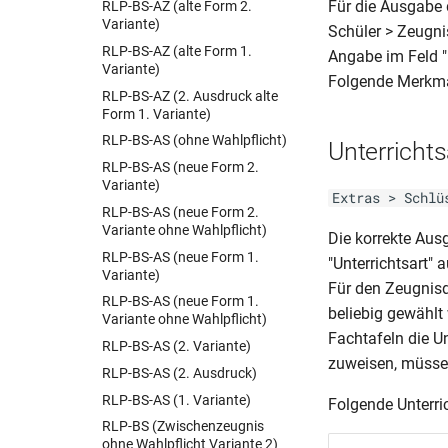
Für die Ausgabe 
RLP-BS-AZ (alte Form 2.
BER-Schul Z 240 (09.17)
Variante)
Schüler > Zeugni
BER-Schul Z 250 (03.23)
RLP-BS-AZ (alte Form 1.
Angabe im Feld 
BER-Schul Z 250 Co (04.21)
Variante)
Folgende Merkma
BER-Schul Z 250 (11.19)
RLP-BS-AZ (2. Ausdruck alte
Form 1. Variante)
BER-Schul Z 250 (02.15)
RLP-BS-AS (ohne Wahlpflicht)
BER-Schul Z 251 (03.23)
Unterrichts
RLP-BS-AS (neue Form 2.
BER-Schul Z 251b (05.16)
Variante)
BER-Schul Z 255 (09.17)
Extras > Schlü
RLP-BS-AS (neue Form 2.
BER-Schul Z 255 (10.18)
Variante ohne Wahlpflicht)
Die korrekte Au
BER-Schul Z 255 (2019.2020)
RLP-BS-AS (neue Form 1.
"Unterrichtsart"
Variante)
BER-Schul Z 255 (2020.2021)
Für den Zeugnisdr
RLP-BS-AS (neue Form 1.
BER-Schul Z 255 (2021.2022)
beliebig gewählt
Variante ohne Wahlpflicht)
BER-Schul Z 255 - eBBR
Fachtafeln die U
RLP-BS-AS (2. Variante)
(03.23)
zuweisen, müssen
RLP-BS-AS (2. Ausdruck)
BER-Schul Z 256 (10.18)
RLP-BS-AS (1. Variante)
BER-Schul Z 256 (11.19)
Folgende Unterri
RLP-BS (Zwischenzeugnis
BER-Schul Z 256 (2019.2020)
ohne Wahlpflicht Variante 2)