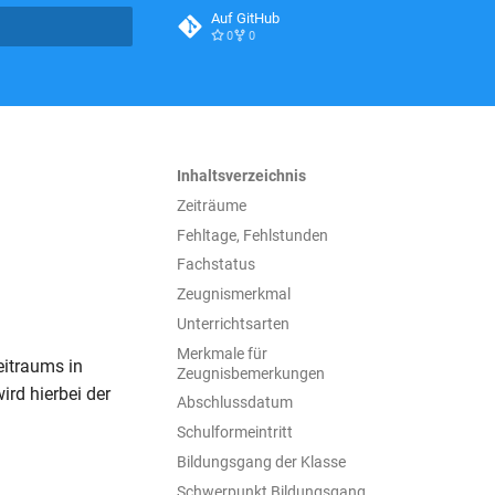
Auf GitHub
0
0
itialisiert
Inhaltsverzeichnis
Zeiträume
Fehltage, Fehlstunden
Fachstatus
Zeugnismerkmal
Unterrichtsarten
Merkmale für
eitraums in
Zeugnisbemerkungen
ird hierbei der
Abschlussdatum
Schulformeintritt
Bildungsgang der Klasse
Schwerpunkt Bildungsgang