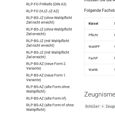
(02.12)
RLP-FO-FHReife (DIN A3)
BER-RS-AS (Schul Z 240)
Folgende Fachsta
RLP-FO (HJZ-JZ-AZ)
(03.08)
RLP-BS-JZ (ohne Wahlpflicht
BER-RS-AS (Schul Z 241)
Ziel nicht erreicht)
Kürzel
(07.10)
RLP-BS-JZ (ohne Wahlpflicht
BER-RS-AZ (Schul Z 242)
Ziel erreicht)
Pflicht
(06.08)
RLP-BS-JZ (mit Wahlpflicht
BER-RS-AZ (Schul Z 242)
Ziel nicht erreicht)
WahlPF
(07.05)
RLP-BS-JZ (mit Wahlpflicht
BER-Schul II 799-3 -
Ziel erreicht)
FachP
(Zeugnisliste
RLP-BS-AZ (neue Form 2.
Qualifikationsphase ISS-
Variante)
GemS-BG)(11.19)
Wahlb
RLP-BS-AZ (neue Form 1.
BER-Schul Z 102 (11.10)
Variante)
BER-Schul Z 202 (07.10)
RLP-BS-AZ (alte Form ohne
BER-Schul Z 212 (2021-2022)
Wahlpflicht)
Zeugnisme
BER-Schul Z 213(11.19)
RLP-BS-AZ (alte Form nf)
BER-Schul Z 213(2020.2021)
RLP-BS-AZ (alte Form nf ohne
Schüler > Zeug
Wahlpflicht)
BER-Schul Z 213(2021.2022)