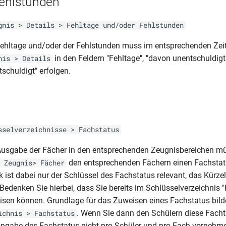
Fehlstunden
gnis > Details > Fehltage und/oder Fehlstunden
Fehltage und/oder der Fehlstunden muss im entsprechenden Ze
in den Feldern "Fehltage", "davon unentschuldigt
nis > Details
schuldigt" erfolgen.
s
sselverzeichnisse > Fachstatus
 Ausgabe der Fächer in den entsprechenden Zeugnisbereichen m
den entsprechenden Fächern einen Fachstat
 Zeugnis> Fächer
 ist dabei nur der Schlüssel des Fachstatus relevant, das Kürzel
Bedenken Sie hierbei, dass Sie bereits im Schlüsselverzeichnis 
sen können. Grundlage für das Zuweisen eines Fachstatus bild
. Wenn Sie dann den Schülern diese Facht
ichnis > Fachstatus
ngabe des Fachstatus nicht pro Schüler und pro Fach vornehm