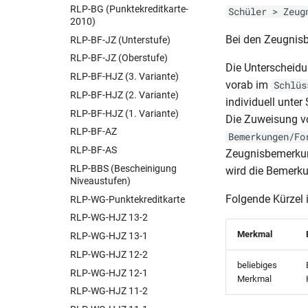
RLP-BG (Punktekreditkarte-
BER-Schul Z 303 (11.19)
Schüler > Zeug
2010)
BER-Schul Z 303 (03.23)
Bei den Zeugnis
RLP-BF-JZ (Unterstufe)
BER-Schul Z 306 (03.23)
RLP-BF-JZ (Oberstufe)
BER-Schul Z 306 (03.22)(FG)
Die Unterscheidu
RLP-BF-HJZ (3. Variante)
BER-Schul Z 306 (03.22)
vorab im
Schlüs
RLP-BF-HJZ (2. Variante)
individuell unte
BER-Schul Z 306 (03.22)(FG)
RLP-BF-HJZ (1. Variante)
Die Zuweisung v
BER-Schul Z 306 (03.22)
RLP-BF-AZ
Bemerkungen/Fo
BER-Schul Z 306 (05.16)
RLP-BF-AS
Zeugnisbemerkung
BER-Schul Z 306 (11.18)
RLP-BBS (Bescheinigung
wird die Bemerk
BER-Schul Z 306 (11.19)(FG)
Niveaustufen)
BER-Schul Z 306 (11.19)
Folgende Kürzel 
RLP-WG-Punktekreditkarte
BER-Schul Z 320 a–b (04.23)
RLP-WG-HJZ 13-2
BER-Schul Z 320 a–b (11.19)
Merkmal
RLP-WG-HJZ 13-1
BER-Schul Z 321 (04.23)
RLP-WG-HJZ 12-2
beliebiges
BER-Schul Z 322 (04.23)
RLP-WG-HJZ 12-1
Merkmal
BER-Schul Z 322 (11.19)
RLP-WG-HJZ 11-2
BER-Schul Z 323 (04.23)