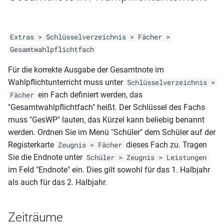
Prüflinge nach
BER-BS-AS (MSA Schul Z
NRW-GY
Klassenliste Schüler-
Prüfungsfaechern)
502)
RLP-GY-HJZ 11-2
(Laufbahnbescheinigung)
Notenmatrix (mit
Fachniveau)
Extras > Schlüsselverzeichnis > Fächer >
Schüler-Abi (Antrag
BER-BS-AS (MSA Schul Z
RLP-GY-HJZ 11-1
NRW-GY-ABI (Anlage 12)
Gesamtwahlpflichtfach
mündliche Prüfung)
502d)
Klassenliste Schüler-
RLP-GY-HJZ (11-13)
Für die korrekte Ausgabe der Gesamtnote im
NRW-GY-ABI
Notenmatrix (mit Fehltagen)
Schüler-
BER-BS-AS
Wahlpflichtunterricht muss unter
Schlüsselverzeichnis >
Abschlussbericht(Schulabgänger)
RLP-GY-HJZ (2spaltig ohne
NRW-GY-AS (Variante 1)
ein Fach definiert werden, das
Fächer
Klassenliste Schüler-
BER-BS-AZ (Schul Z 503)
FSP)
"Gesamtwahlpflichtfach" heißt. Der Schlüssel des Fachs
Notenmatrix (mit Verhalten
Schülerausweis (CR80)
NRW-GY-AS (Variante 2)
muss "GesWP" lauten, das Kürzel kann beliebig benannt
und Mitarbeit)
BER-BS-FHReife (Schul Z
RLP-GY-HJZ (2spaltig mit
werden. Ordnen Sie im Menü "Schüler" dem Schüler auf der
Schülerausweis ABS (52 X
504)
FSP)
NRW-GY-AZ (Jahrgangsstufe
Registerkarte
dieses Fach zu. Tragen
Zeugnis > Fächer
Klassenliste Teilzeit mit Kreis
74)
11)
Sie die Endnote unter
Schüler > Zeugnis > Leistungen
BER-BS-HJZ (2006 mit
RLP-GY-FHReife
im Feld "Endnote" ein. Dies gilt sowohl für das 1. Halbjahr
Klassenliste Teilzeitklassen
Schülerausweis ABS
Gewichtung)
(Jahrgangstufe 11-13)
NRW-GY-AZ (Klasse 9-10)
als auch für das 2. Halbjahr.
Klassenliste Vollzeit mit Kreis
Schülerausweis BBS
BER-BS-HJZ (2006)
RLP-GY-AZ (2016)
NRW-GY-HJZ (Klasse 5-8)
Zeiträume
Klassenliste Vollzeitklassen
Schülerausweis ohne Photo
BER-BS-HJZ (Bescheinigung