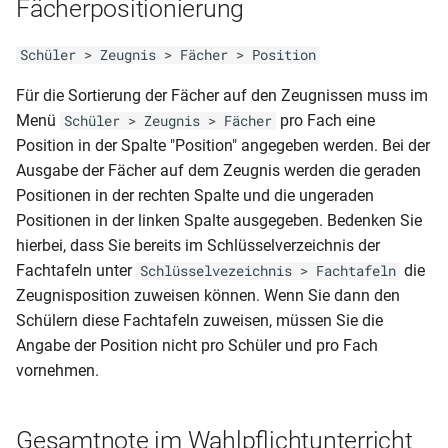
Fächerpositionierung
Geburtsdatum
Schulpflichtverletzung)
BER-BOS-FHReife (Schul Z
Variante 2)
NRW-BS-AZ
532)(06.05)
Schüler > Zeugnis > Fächer > Position
Klassenliste Schüler mit
Schüler (Bescheinigung-
RLP-GY-JZ (2spaltig und mit
NRW-BS-FHReife
Betrieben
Laufbahn)
BER-BOS-HJZ (Schul Z 530)
versäumten Tagen)
Für die Sortierung der Fächer auf den Zeugnissen muss im
(03.05)
Menü
pro Fach eine
Schüler > Zeugnis > Fächer
NRW-BS-HJZ
Klassenliste Schüler-
Schüler (gruppiert nach
RLP-GY-JZ (2spaltig und mit
Position in der Spalte "Position" angegeben werden. Bei der
Notenmatirx
Herkunftsschulen)
BER-BQL TZ-AZ (Schul Z 507
versäumten Stunden)
Ausgabe der Fächer auf dem Zeugnis werden die geraden
NRW-BS-JZ
c)
Positionen in der rechten Spalte und die ungeraden
Klassenliste Schüler-
Schüler
RLP-GY-JZ (2spaltig ohne
Positionen in der linken Spalte ausgegeben. Bedenken Sie
NRW-E01-6A-J
Notenmatrix (Querformat)
BBS(Zeitraumübergreifende
BER-BQL TZ-HJZ (Schul Z
FSP)
hierbei, dass Sie bereits im Schlüsselverzeichnis der
(Fachschulabschluss +- FHR)
Notenübersicht)
505 a-b-c)
Fachtafeln unter
die
Schlüsselvezeichnis > Fachtafeln
Klassenliste Schüler-
RLP-GY-JZ (2spaltig mit FSP)
NRW-FO-AS
Zeugnisposition zuweisen können. Wenn Sie dann den
Notenmatrix (Querformat)
Schüler mit Herkunftsschulen
BER-BQL TZ-HJZ (Schul Z
Schülern diese Fachtafeln zuweisen, müssen Sie die
Var1
u letzte Klasse
505 c)
RLP-GY-JZ (2spaltig mit FSP
NRW-FS-AS (3. Jahr)
Angabe der Position nicht pro Schüler und pro Fach
Variante 3)
vornehmen.
Klassenliste Schüler-
Schüler mit Herkunftsschulen
BER-BQL VZ-HJZ (Schul Z
NRW-GES-JZ-HJZ (5-
Notenmatrix (Querformat-
505 a)
RLP-GY-JZ (2spaltig mit FSP
9.1_10.1)
Durchschnitt)
Schüler(Verzeichnis der
Variante 2)
Gesamtnote im Wahlpflichtunterricht