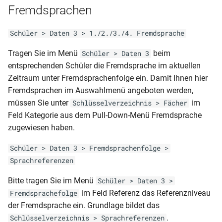
Qualifiziertem Abschluss)
Summendaten (akt.FS-Folge)
Schülerliste (Prüfungsfächer
Fremdsprachen
Fachwahlkarte)
RLP-GS-JZ (1. und 2. Klasse)
MVP-RS-AS.prt
Klassenliste mit
Schüler > Daten 3 > 1./2./3./4. Fremdsprache
Summendaten
Schülerliste (Prüfungsfächer
RLP-GS-HJZ_JZ (3. und 4.
MVP-RS-AZ
Tragen Sie im Menü
beim
Schüler > Daten 3
Qualifikationskarte)
Klassen-2 seitig dynamisch
Klassenliste mit
entsprechenden Schüler die Fremdsprache im aktuellen
2012)
MVP-RS-HJZ
Wahlpflichtfächern
Zeitraum unter Fremdsprachenfolge ein. Damit Ihnen hier
Schülerliste (Tagebuch mit
Fremdsprachen im Auswahlmenü angeboten werden,
Betrieben)
RLP-GS-HJZ (3. und 4.
MVP-RS-ÜZ
Klassenliste mit
müssen Sie unter
im
Schlüsselverzeichnis > Fächer
Klasse)
ausgeschulten Schülern
Feld Kategorie aus dem Pull-Down-Menü Fremdsprache
Schülerliste (gruppiert nach
zugewiesen haben.
Berufen mit Wohnort)
RLP-GS-HJZ (2. Klasse)
Klassenübersicht
Schüler > Daten 3 > Fremdsprachenfolge >
(Schülersumme nach
Schülerliste (gruppiert nach
RLP-GS-AZ
Sprachreferenzen
Ausbildungsort)
Berufen)
Bitte tragen Sie im Menü
RLP-GS-AZ (3. und 4. Klasse -
Schüler > Daten 3 >
Notenübersicht Endnoten
Schülerliste (gruppiert nach
2 seitig)
im Feld Referenz das Referenzniveau
Fremdsprachefolge
unterschiedlich
Betrieben)
der Fremdsprache ein. Grundlage bildet das
RLP-GS-AZ (3. und 4. Klasse -
.
Schlüsselverzeichnis > Sprachreferenzen
Notenübersicht Endnoten