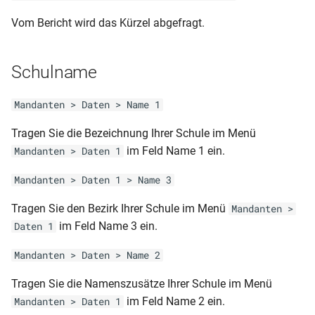
Schülerliste (gruppiert nach
2 seitig - dynamisch)
Bildungsgängen)
Vom Bericht wird das Kürzel abgefragt.
Prüfungsliste für
RLP-GS-AZ (3. und 4. Klasse -
Fachoberschulen (9.82)
Schülerliste (mit Betrieben
2 seitig - dynamisch 2012)
Schulname
und Geburtsdatum)
Prüfungsliste
RLP-GS-AZ (1. Klasse – 1
Mandanten > Daten > Name 1
Schülerliste (mit Betrieben)
seitig - dynamisch 2012)
Zeugnisliste BBS (nur für
Tragen Sie die Bezeichnung Ihrer Schule im Menü
Minderjährige)
Schülerliste (mit
RLP-GS-AS
im Feld Name 1 ein.
Mandanten > Daten 1
Praxisbetrieben und
Zeugnisliste BBS
Geburtsdatum)
Mandanten > Daten 1 > Name 3
RLP-GS-AS (1. und 2. Klasse -
1 oder 2 seitig)
Zeugnisliste nach
Tragen Sie den Bezirk Ihrer Schule im Menü
Schülerliste (mit
Mandanten >
Klassenfachtafel (DIN A4)
Prüfungsfächern inkl Lehrer)
im Feld Name 3 ein.
Daten 1
RLP-GS-AS (1. Klasse – 1
seitig - dynamisch 2012)
Mandanten > Daten > Name 2
Zeugnisliste nach
Schülerliste (mit
Schülerfächern (DIN A4 mit
Sorgeberechtigten deutsch)
Tragen Sie die Namenszusätze Ihrer Schule im Menü
RLP-GS (Jahreszeugnis 2.
UA und Niveau)
und 3. Klasse – 2 seitig -
im Feld Name 2 ein.
Mandanten > Daten 1
Schülerliste (mit