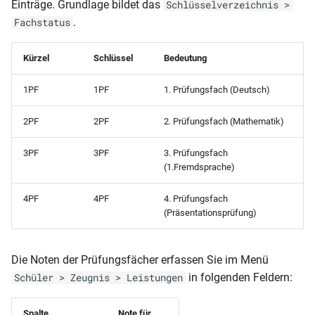
Einträge. Grundlage bildet das
Schlüsselverzeichnis >
Schülerpersonalblatt (mit
dynamisch)
.
Fachstatus
Angehörigen und Vorbildung)
RLP-GES-JZ (Klassen 7-10)
Schülerpersonalblatt (mit
Kürzel
Schlüssel
Bedeutung
Fremdsprachen)A5
RLP-GES-JZ (Klassen 5 und
1PF
1PF
1. Prüfungsfach (Deutsch)
egs)
6)
Schülerpersonalblatt (mit
2PF
2PF
2. Prüfungsfach (Mathematik)
Fremdsprachenfolge)
RLP-GES-HJZ (Klassen 7-10)
3PF
3PF
3. Prüfungsfach
Schülerpersonalblatt (mit
RLP-GES-HJZ (Klassen 5 und
(1.Fremdsprache)
Vorbildung und
6)
Herkunftsschule)
4PF
4PF
4. Prüfungsfach
(Präsentationsprüfung)
RLP-GES-AZ
Schülerpersonalblatt (mit
Vorbildung)
RLP-GES-AS (Zeugnis für die
Die Noten der Prüfungsfächer erfassen Sie im Menü
Realschule)
in folgenden Feldern:
Schüler > Zeugnis > Leistungen
Schülerpersonalblatt (nur
Eltern und Vorbildung)
RLP-GES-AS (10.Klasse)
Spalte
Note für..