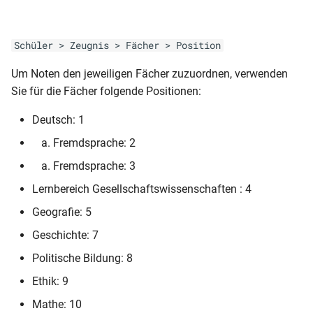
2seitig (mit Zensuren blanko)
RLP-BS-AZ (alte Form ohne
Schülerstammblatt WG12-13
Wahlpflicht)
Schüler > Zeugnis > Fächer > Position
2seitig (mit Zensuren blanko)
Um Noten den jeweiligen Fächer zuzuordnen, verwenden
RLP-BS-AZ (alte Form nf)
Schülerüberweisung
Sie für die Fächer folgende Positionen:
RLP-BS-AZ (alte Form nf
Deutsch: 1
Unfallanzeige (in Word
ohne Wahlpflicht)
ausfüllbar)
Fremdsprache: 2
RLP-BS-AZ (alte Form 2.
Fremdsprache: 3
Unfallanzeige (mit
Variante)
Erläuterungen)
Lernbereich Gesellschaftswissenschaften : 4
Geografie: 5
RLP-BS-AZ (alte Form 1.
Unfallanzeige
Variante)
Geschichte: 7
Politische Bildung: 8
RLP-BS-AZ (2. Ausdruck alte
Ethik: 9
Form 1. Variante)
Mathe: 10