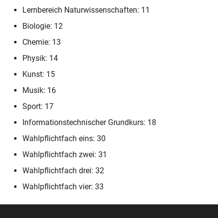
RLP-BS-AS (ohne
Lernbereich Naturwissenschaften: 11
Wahlpflicht)
Biologie: 12
RLP-BS-AS (neue Form 2.
Chemie: 13
Variante)
Physik: 14
RLP-BS-AS (neue Form 2.
Kunst: 15
Variante ohne Wahlpflicht)
Musik: 16
Sport: 17
RLP-BS-AS (neue Form 1.
Variante)
Informationstechnischer Grundkurs: 18
Wahlpflichtfach eins: 30
RLP-BS-AS (neue Form 1.
Wahlpflichtfach zwei: 31
Variante ohne Wahlpflicht)
Wahlpflichtfach drei: 32
RLP-BS-AS (2. Variante)
Wahlpflichtfach vier: 33
RLP-BS-AS (2. Ausdruck)