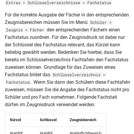
Extras > Schlüsselverzeichnisse > Fachstatus
Klasse und vorauss Ende
AusbildungsGUID)
NRW-BK-JZ (Anlage C14 - 2
(Klasse 5-10)
Klassenliste
einfach)
RLP-HS-AZ (7-9 Klassenstufe
Seitig)
MVP-GES-JZ (versetzt)
Für die korrekte Ausgabe der Fächer in den entsprechenden
Berufsschulmatrix (4-jährig)
Mandant (Schüler des
und Modellklasse)
SHL-GY-Studienbuch
Zeugnisbereichen müssen Sie im Menü
Schüler >
Schulbescheinigung (mit
aktuellen Halbjahres ohne
NRW-BKO (Mitteilung über
(Qualifikationsphase - zweite
MVP-GS-HJZ
den entsprechenden Fächern einen
Zeugnis > Fächer
Klassenliste
Klasse und vorauss Ende
Fächer)
RLP-HS-AZ (5-6
den Leistungsstand)
Seite)
(Jahrgangsstufe 2-4)
Fachstatus zuordnen. Für den Zeugnisdruck ist dabei nur
Berufsschulmatrix BS-BER
zweifach)
Klassenstufe)
der Schlüssel des Fachstatus relevant, das Kürzel kann
mit Meldungen (inkl.
Mandant (Schüler des
NRW-BKO (Zertifikat der
SHL-GY-ÜZ
MVP-GS-JZ
beliebig gewählt werden. Bedenken Sie hierbei, dass Sie
Ausgeschulten)
Schulbescheinigung (mit
aktuellen Halbjahres ohne
RLP-HS-AZ (5-6 Klassenstufe
beruflichen Grundbildung)
(Jahrgangsstufe1)
bereits im Schlüsselverzeichnis Fachtafeln den Fachstatus
Klasse)
aktuelle Ausbildung)
und Modellklasse)
SHL-HS-AS
zuweisen können. Grundlage für das Zuweisen eines
Klassenliste
NRW-BKO-ABI
MVP-GS-ÜZ
Fachstatus bildet das
Schlüsselverzeichnis >
Berufsschulmatrix BS-BER
Schulbescheinigung
Mandant (SchülerAbgang)
RLP-HS-AS
(Bescheinigung
SHL-RS-AS
(Jahrgangsstufe1)
. Wenn Sie dann den Schülern diese Fachtafeln
mit Meldungen
Fachstatus
(Überweisung)
Schullaufbahn)_Zeugnisbemerkung_Fachdaten
zuweisen, müssen Sie die Angabe des Fachstatus nicht pro
Mandant
RLP-GY-Punktekreditkarte-
Schüler
MVP-GS-ÜZ (Jahrgangsstufe
Klassenliste
Schüler und pro Fach vornehmen. Folgende Fachstati
Schulbescheinigung BBS (mit
(SchülerNachprüfung)
2012
NRW-BKO-ABI
(Zeitraumübergreifende
2-4)
Berufsschulmatrix mit
dürfen im Zeugnisdruck verwendet werden:
Zugang-Abgang der Klasse)
(Bescheinigung
Notenübersicht)
Meldungen (4-jährig)
Mandant (Statistik
RLP-GY-Punktekreditkarte-
Schullaufbahn)
MVP-GY (Studienbuch -
Schulbescheinigung für die
Abschlüsse)
Kürzel
Schlüssel
Zeugnisbereich
2006
Deckblatt)
Klassenliste
Vergangenheit
NRW-BKO-ABI
Berufsschulmatrix mit
WahlPF
WahlPF
Wahlpflichtbereich