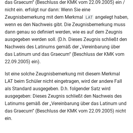
Schülerliste
das Graecum“ (Beschluss der KMK vom 22.09.2005) ein /
MVP-HS-ÜZ
NRW-RS-ÜZ (Klasse 7-10)
Fremdsprachen)
(Einschulmerkmal1 sortiert
RLP-GY-ABI (2010-G8-G9)
nicht ein. erfolgt nur dann: Wenn Sie eine
nach Bewerber-Gesamtnote,
Zeugnisbemerkung mit dem Merkmal
angelegt haben,
LAT
MVP-REG (Seite 2 mit Noten)
NRW-WG-AZ
Klassenliste mit
Punkte, HF-Note)
RLP-GY-ABI (2010-G8-G9) (A4
wenn es den Nachweis gibt. Die Zeugnisbemerkung muss
Schülersummendaten
Seite 2)
dann genau so definiert werden, wie es auf dem Zeugnis
MVP-REG (Seite 2 mit Noten)-
NRW-WG-JZ
(Religion)
Schülerliste (Fehlzeiten nach
ausgegeben werden soll. (D.h. Dieses Zeugnis schließt den
Wappen
Klasse gruppiert)
RLP-GY-ABI (2010-G8-G9) (A4
Nachweis des Latinums gemäß der „Vereinbarung über
Klassenliste mit
Seite 1)
das Latinum und das Graecum“ (Beschluss der KMK vom
MVP-REG- AS
Schülersummendaten (Var 1)
Schülerliste (Fehlzeiten nach
22.09.2005) ein).
Schüler gruppiert)
RLP-GY-ABI (2010-G8-G9) (A4
MVP-REG-AS (Berufsreife)
Klassenliste mit
Ist eine solche Zeugnisbemerkung mit diesem Merkmal
Seite 1) (ohne Wappen)
Schülersummendaten
Schülerliste (Förderung)
LAT beim Schüler nicht eingetragen, wird der andere Fall
MVP-REG-HJZ (Bemerkung
als Standard ausgegeben. D.h. folgender Satz wird
RLP-GY-ABI (2010-G8-G9) (2)
Gesamteinschätzung)
Klassenliste mit Schülerzahl
Schülerliste (Klasse,
ausgegeben: Dieses Zeugnis schließt den Nachweis des
Geburtsdatum und
Latinums gemäß der „Vereinbarung über das Latinum und
RLP-GY-ABI (2010)
MVP-REG-HJZ
Klassenliste mit
Geburtsland)
das Graecum“ (Beschluss der KMK vom 22.09.2005) nicht
(Gesamteinschätzung)
Summendaten (DIN A5)
RLP-GS-JZ (3. und 4. Klasse)
ein.
Schülerliste (Nachprüflinge)
MVP-RS-AS (mit
Klassenliste mit
RLP-GS-JZ (2. Klasse)