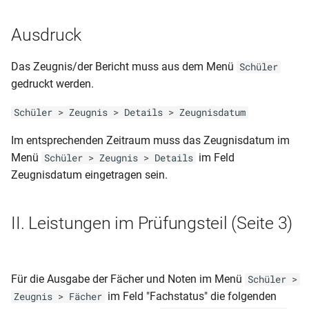
ohne Noten dynamisch)
Zeugnisliste nach
Sorgeberechtigten
Schülerfächern (DIN A4 nur
französisch)
Ausdruck
RLP-GS (Jahreszeugnis 1.
aktive Schueler und
Klasse – 1 seitig -
Fächerkürzel)
Schülerliste (mit
Das Zeugnis/der Bericht muss aus dem Menü
Schüler
dynamisch)
Sorgeberechtigten)
gedruckt werden.
Zeugnisliste nach
RLP-GS (HJZ und JZ - 3. und
Schülerfächern (DIN A4 nur
Schüler > Zeugnis > Details > Zeugnisdatum
Schülerliste
4. Klasse - 2 seitig
aktive Schueler)
(zeitraumübergreifende
dynamisch)
Im entsprechenden Zeitraum muss das Zeugnisdatum im
Fehlzeiten)
Menü
im Feld
Schüler > Zeugnis > Details
Zeugnisliste nach
RLP-GS (Abschlusszeugnis –
Zeugnisdatum eingetragen sein.
Schülerfächern (DIN A4)
Schülerliste mit
2 seitig- dynamisch)
Behinderungsarten
Zeugnisliste nach
II. Leistungen im Prüfungsteil (Seite 3)
RLP-GS (Abgangszeugnis 2.
Schülerfächern (Kopfnoten)
Schülerliste mit Photos
und 3. Klasse – 2 seitig -
ohne Noten dynamisch)
Schülerpersonalblatt (A5 -
Für die Ausgabe der Fächer und Noten im Menü
Schüler >
Laufbahn)
RLP-GS (Abgangszeugnis 1.
im Feld "Fachstatus" die folgenden
Zeugnis > Fächer
Klasse – 1 seitig -