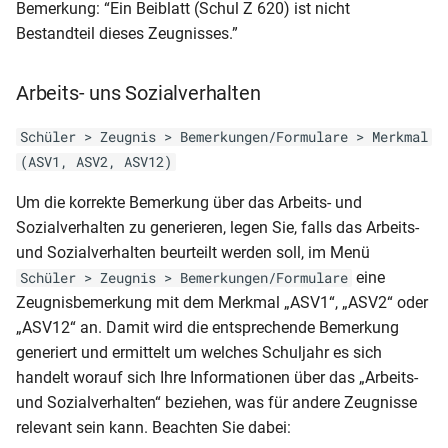
RLP-GY-AZ (2006)
allgemein)
Bemerkung: “Ein Beiblatt (Schul Z 620) ist nicht
NRW-GY-HJZ (Klasse 9-10)
Bestandteil dieses Zeugnisses.”
Klassenliste inkl.
Schülerkarteikarte (DIN A5)
RLP-GY-AS (11-13)
MVP-GY-JZ (nächste Stufe
NRW-GY-JZ
ausgeschulter Schüler
Wahlpflicht 1. u. 2. HJ)
(Hauptschulabschluss)
Arbeits- uns Sozialverhalten
Schülerkarteikarte
RLP-GY-ABI (DIN A4-
Klassenliste mit Adressen
altsprachlich)2006
MVP-GY-ÜZ (Seite 2 mit
NRW-GY-JZ (Jahrgangsstufe
Schüler > Zeugnis > Bemerkungen/Formulare > Merkmal
Schülerliste (für CSV-Export)
Noten)
11)
Klassenliste mit
(ASV1, ASV2, ASV12)
RLP-GY-ABI (DIN A4)2006
Arbeitsgemeinschaften
Schülerliste (für CSV-Export)
Um die korrekte Bemerkung über das Arbeits- und
MVP-GY-ÜZ (gleiche Stufe
NRW-GY-JZ (Klasse 5-8)
RLP-GY-ABI (DIN A4 ohne
Wahlpflicht 1. + 2. HJ)
Sozialverhalten zu generieren, legen Sie, falls das Arbeits-
Klassenliste mit Betrieben
Schülerliste (für CSV-Export)
Wappen und Rand)2006
und Sozialverhalten beurteilt werden soll, im Menü
NRW-GY-JZ (Klasse 9-10)
Ausbildungsbetrieb und -E-
MVP-GY-ÜZ (gleiche Stufe
eine
Schüler > Zeugnis > Bemerkungen/Formulare
Klassenliste mit Eltern
Mail
RLP-GY-ABI (DIN A4 - 2.
Wahlpflicht allgemein)
Zeugnisbemerkung mit dem Merkmal „ASV1“, „ASV2“ oder
NRW-GY-JZ
Seite)2006
(Sekundarabschluss I)
„ASV12“ an. Damit wird die entsprechende Bemerkung
Klassenliste mit Endnoten
Schülerliste (für CSV-Export)
MVP-GY-ÜZ (nächste Stufe
generiert und ermittelt um welches Schuljahr es sich
BBS
Ausbildungsbetrieb und -E-
RLP-GY-ABI (DIN A4 - 1.
Seite1
NRW-GY-JZ-HJZ (5-9)
handelt worauf sich Ihre Informationen über das „Arbeits-
Mail (Var2)
Seite)2006
Lernentwicklungsbericht und
und Sozialverhalten“ beziehen, was für andere Zeugnisse
Klassenliste mit Endnoten
Seite 2 mit Noten)
NRW-GY-ÜZ (Klasse 5-8)
relevant sein kann. Beachten Sie dabei:
Schülerliste (für CSV-Export)
RLP-GY-ABI (DIN A4 - 1. Seite