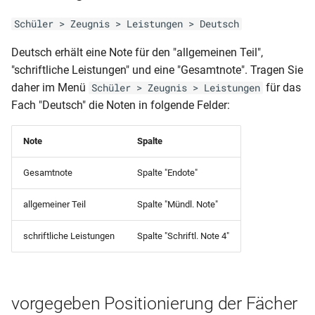
RLP-FO (HJZ-JZ-AZ)
der Arbeitsgemeinschaften)
Schüler > Zeugnis > Leistungen > Deutsch
RLP-BS-JZ (ohne Wahlpflicht
Schülerstammblatt BF 2seitig
Ziel nicht erreicht)
Deutsch erhält eine Note für den "allgemeinen Teil",
(mit Zensuren blanko)
"schriftliche Leistungen" und eine "Gesamtnote". Tragen Sie
RLP-BS-JZ (ohne Wahlpflicht
daher im Menü
für das
Schüler > Zeugnis > Leistungen
Schülerstammblatt BGJ
Ziel erreicht)
Fach "Deutsch" die Noten in folgende Felder:
2seitig (mit Zensuren blanko)
RLP-BS-JZ (mit Wahlpflicht
Note
Spalte
Schülerstammblatt BS 2seitig
Ziel nicht erreicht)
(mit Zensuren blanko)
Gesamtnote
Spalte "Endote"
RLP-BS-JZ (mit Wahlpflicht
Schülerstammblatt FO 2seitig
Ziel erreicht)
allgemeiner Teil
Spalte "Mündl. Note"
(mit Zensuren blanko)
schriftliche Leistungen
Spalte "Schriftl. Note 4"
RLP-BS-AZ (neue Form 2.
Schülerstammblatt FS 2seitig
Variante)
(mit Zensuren blanko)
RLP-BS-AZ (neue Form 1.
Schülerstammblatt WG11
vorgegeben Positionierung der Fächer
Variante)