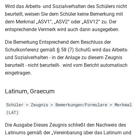
Klassenliste mit Fächern
mit Elterndaten
ohne Logo)2006
Wird das Arbeits- und Sozialverhalten des Schülers nicht
MVP-GY-ÜZ (nächste Stufe
NRW-Gems-JZ-HJZ (5-8)
beurteilt, weisen Sie dem Schüler keine Bemerkung mit
Seite1
Klassenliste mit
Schülerliste (Klasse,
RLP-GY-ABI (DIN A3)2006
Lernentwicklungsbericht)
dem Merkmal „ASV1“, „ASV2“ oder „ASV12“ zu. Der
NRW-RS-AS (Variante 1)
Geburtstagen
Geburtsdaten, Adresse,
entsprechende Vermerk wird auch dann ausgegeben.
Telefon)
RLP-GY-ABI (DIN A3 ohne
MVP-GY-ÜZ (nächste Stufe
NRW-RS-AS (Variante 2)
Klassenliste mit
Die Bemerkung Entsprechend dem Beschluss der
Wappen)2006
Wahlpflicht 1. + 2. HJ)
Klassendaten
Schülerliste (Klasse,
Schulkonferenz gemäß § 58 (7) SchulG wird das Arbeits-
NRW-RS-AZ (Klasse 7-10)
Geburtsdaten, Konfession,
und Sozialverhalten - in der Anlage zu diesem Zeugnis
RLP-GY-ABI (DIN A3 ohne
MVP-HBF-AZ
Klassenliste mit
Geschlecht)
berurteilt - nicht berurteilt-. wird vom Bericht automatisch
Logo)2006
NRW-RS-HJZ (Klasse 7-10)
Klassensprechern
eingetragen.
MVP-HS-AS
Schülerliste (Klasse, Tutor,
RLP-GY-ABI (DIN A3 - 2.
NRW-RS-JZ
Klassenliste mit
Merkmal B1, B2, B3, B4)
Seite)2006
MVP-HS-AS (mit
Latinum, Graecum
(Hauptschulabschluss)
Schülersummendaten
Qualifiziertem Abschluss)
(Klassenstufe und
Schülerliste (Anwesenheit
RLP-GY-ABI (DIN A3 - 2. Seite
Schüler > Zeugnis > Bemerkungen/Formulare > Merkmal
NRW-RS-JZ (Klasse 7-10)
Klassenlehrer)
Ags)
ohne Wappen)2006
MVP-HS-AZ
(LAT)
NRW-RS-JZ
Klassenliste mit
Schülerliste (Bafög)
Die Ausgabe Dieses Zeugnis schließt den Nachweis des
RLP-GY-ABI (DIN A3 - 1. Seite
MVP-HS-HJZ
(Sekundarabschluss I)
Schülersummendaten
Latinums gemäß der „Vereinbarung über das Latinum und
ohne Wappen)2006
(Religion und