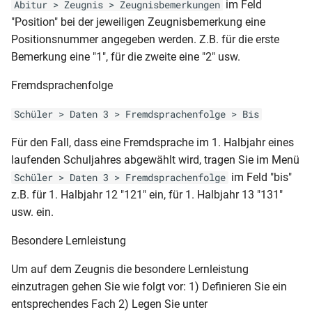
MVP-GY-ABI (2013)
im Feld
Abitur > Zeugnis > Zeugnisbemerkungen
Geburtsdatum
Schulpflichtverletzung)
BER-BOS-FHReife (Schul Z
RLP-GY-JZ (2spaltig und mit
NRW-BS-AZ
"Position" bei der jeweiligen Zeugnisbemerkung eine
532)(06.05)
versäumten Tagen)
MVP-GY-AS
Positionsnummer angegeben werden. Z.B. für die erste
Klassenliste Schüler mit
Schüler (Bescheinigung-
NRW-BS-FHReife
(Gesamteinschätzung 9-10)
Bemerkung eine "1", für die zweite eine "2" usw.
Betrieben
Laufbahn)
BER-BOS-HJZ (Schul Z 530)
RLP-GY-JZ (2spaltig und mit
(03.05)
versäumten Stunden)
Fremdsprachenfolge
NRW-BS-HJZ
MVP-GY-AS (Jahrgangsstufe
Klassenliste Schüler-
Schüler (gruppiert nach
7-8)
Notenmatirx
Herkunftsschulen)
BER-BQL TZ-AZ (Schul Z 507
Schüler > Daten 3 > Fremdsprachenfolge > Bis
RLP-GY-JZ (2spaltig ohne
NRW-BS-JZ
c)
FSP)
MVP-GY-AS (Jahrgangsstufe
Für den Fall, dass eine Fremdsprache im 1. Halbjahr eines
Klassenliste Schüler-
Schüler
7-10)
NRW-E01-6A-J
Notenmatrix (Querformat)
laufenden Schuljahres abgewählt wird, tragen Sie im Menü
BBS(Zeitraumübergreifende
BER-BQL TZ-HJZ (Schul Z
RLP-GY-JZ (2spaltig mit FSP)
(Fachschulabschluss +- FHR)
im Feld "bis"
Schüler > Daten 3 > Fremdsprachenfolge
Notenübersicht)
505 a-b-c)
MVP-GY-AS (Jahrgangsstufe
Klassenliste Schüler-
z.B. für 1. Halbjahr 12 "121" ein, für 1. Halbjahr 13 "131"
RLP-GY-JZ (2spaltig mit FSP
9-10)
NRW-FO-AS
Notenmatrix (Querformat)
usw. ein.
Schüler mit Herkunftsschulen
BER-BQL TZ-HJZ (Schul Z
Variante 3)
Var1
u letzte Klasse
505 c)
MVP-GY-AZ (2013 2 Seiten)
NRW-FS-AS (3. Jahr)
Besondere Lernleistung
RLP-GY-JZ (2spaltig mit FSP
Klassenliste Schüler-
Schüler mit Herkunftsschulen
BER-BQL VZ-HJZ (Schul Z
Variante 2)
Um auf dem Zeugnis die besondere Lernleistung
MVP-GY-AZ (Wahlpflicht 1. +
NRW-GES-JZ-HJZ (5-
Notenmatrix (Querformat-
505 a)
einzutragen gehen Sie wie folgt vor: 1) Definieren Sie ein
2. HJ)
9.1_10.1)
Durchschnitt)
Schüler(Verzeichnis der
RLP-GY-HJZ 11-2
entsprechendes Fach 2) Legen Sie unter