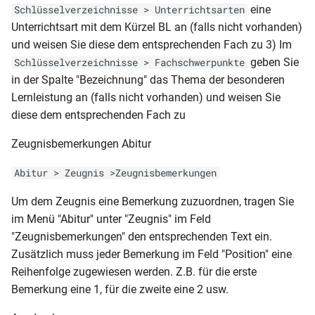
Prüflinge nach
BER-BS-AS (MSA Schul Z
eine
Schlüsselverzeichnisse > Unterrichtsarten
MVP-GY-AZ (Wahlpflicht
NRW-GY
Klassenliste Schüler-
Prüfungsfaechern)
502)
RLP-GY-HJZ 11-1
Unterrichtsart mit dem Kürzel BL an (falls nicht vorhanden)
allgemein)
(Laufbahnbescheinigung)
Notenmatrix (mit
und weisen Sie diese dem entsprechenden Fach zu 3) Im
Fachniveau)
Schüler-Abi (Antrag
BER-BS-AS (MSA Schul Z
RLP-GY-HJZ (11-13)
geben Sie
Schlüsselverzeichnisse > Fachschwerpunkte
MVP-GY-HJZ
NRW-GY-ABI (Anlage 12)
mündliche Prüfung)
502d)
in der Spalte "Bezeichnung" das Thema der besonderen
Klassenliste Schüler-
RLP-GY-HJZ (2spaltig ohne
Lernleistung an (falls nicht vorhanden) und weisen Sie
MVP-GY-HJZ (Seite 2 mit
NRW-GY-ABI
Notenmatrix (mit Fehltagen)
Schüler-
BER-BS-AS
FSP)
diese dem entsprechenden Fach zu
Noten)
Abschlussbericht(Schulabgänger)
NRW-GY-AS (Variante 1)
Klassenliste Schüler-
BER-BS-AZ (Schul Z 503)
Zeugnisbemerkungen Abitur
RLP-GY-HJZ (2spaltig mit
MVP-GY-JZ (Seite 1
Notenmatrix (mit Verhalten
Schülerausweis (CR80)
FSP)
Lernentwicklungsbericht)
NRW-GY-AS (Variante 2)
und Mitarbeit)
Abitur > Zeugnis >Zeugnisbemerkungen
BER-BS-FHReife (Schul Z
Schülerausweis ABS (52 X
504)
RLP-GY-FHReife
MVP-GY-JZ (Seite 2 mit
Um dem Zeugnis eine Bemerkung zuzuordnen, tragen Sie
NRW-GY-AZ (Jahrgangsstufe
Klassenliste Teilzeit mit Kreis
74)
(Jahrgangstufe 11-13)
Noten)
11)
im Menü "Abitur" unter "Zeugnis" im Feld
BER-BS-HJZ (2006 mit
"Zeugnisbemerkungen" den entsprechenden Text ein.
Klassenliste Teilzeitklassen
Schülerausweis ABS
Gewichtung)
RLP-GY-AZ (2016)
MVP-GY-JZ (Wahlpflicht 1. u.
NRW-GY-AZ (Klasse 9-10)
Zusätzlich muss jeder Bemerkung im Feld "Position" eine
2. HJ)
Reihenfolge zugewiesen werden. Z.B. für die erste
Klassenliste Vollzeit mit Kreis
Schülerausweis BBS
BER-BS-HJZ (2006)
RLP-GY-AZ (2006)
NRW-GY-HJZ (Klasse 5-8)
Bemerkung eine 1, für die zweite eine 2 usw.
MVP-GY-JZ (Wahlpflicht
Klassenliste Vollzeitklassen
Schülerausweis ohne Photo
BER-BS-HJZ (Bescheinigung