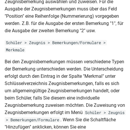
Zeugnisbemerkung auswählen und zuweisen. Für die
Prüflinge nach
MVP-GY-AZ (Wahlpflicht
NRW-GY
Klassenliste Schüler-
Prüfungsfaechern)
Ausgabe der Zeugnisbemerkungen muss über das Feld
RLP-GY-HJZ 11-2
allgemein)
(Laufbahnbescheinigung)
Notenmatrix (mit
"Position" eine Reihenfolge (Nummerierung) vorgegeben
Fachniveau)
Schüler-Abi (Antrag
werden. Z.B. für die Ausgabe der ersten Bemerkung "1", für
RLP-GY-HJZ 11-1
MVP-GY-HJZ
NRW-GY-ABI (Anlage 12)
mündliche Prüfung)
die Ausgabe der zweiten Bemerkung "2" usw.
Klassenliste Schüler-
RLP-GY-HJZ (11-13)
MVP-GY-HJZ (Seite 2 mit
NRW-GY-ABI
Notenmatrix (mit Fehltagen)
Schüler > Zeugnis > Bemerkungen/Formulare >
Schüler-
Noten)
Merkmale
Abschlussbericht(Schulabgänger)
RLP-GY-HJZ (2spaltig ohne
NRW-GY-AS (Variante 1)
Klassenliste Schüler-
FSP)
Bei den Zeugnisbemerkungen müssen verschiedene Typen
MVP-GY-JZ (Seite 1
Notenmatrix (mit Verhalten
Schülerausweis (CR80)
der Bemerkung unterschieden werden. Die Unterscheidung
Lernentwicklungsbericht)
NRW-GY-AS (Variante 2)
und Mitarbeit)
RLP-GY-HJZ (2spaltig mit
erfolgt durch den Eintrag in der Spalte "Merkmal" unter
Schülerausweis ABS (52 X
FSP)
MVP-GY-JZ (Seite 2 mit
Schlüsselverzeichnis Zeugnisbemerkungen, falls es sich
NRW-GY-AZ (Jahrgangsstufe
Klassenliste Teilzeit mit Kreis
74)
Noten)
11)
um allgemeingültige Zeugnisbemerkungen handelt, oder
RLP-GY-FHReife
beim Schüler, falls Sie diesem eine individuelle
Klassenliste Teilzeitklassen
Schülerausweis ABS
(Jahrgangstufe 11-13)
MVP-GY-JZ (Wahlpflicht 1. u.
NRW-GY-AZ (Klasse 9-10)
Zeugnisbemerkung zuweisen möchten. Die Zuweisung von
2. HJ)
Zeugnisbemerkungen erfolgt im Menü
Schüler > Zeugnis
Klassenliste Vollzeit mit Kreis
Schülerausweis BBS
RLP-GY-AZ (2016)
NRW-GY-HJZ (Klasse 5-8)
. Wenn Sie die Schaltfläche
> Bemerkungen/Formulare
MVP-GY-JZ (Wahlpflicht
"Hinzufügen" anklicken, können Sie eine
Klassenliste Vollzeitklassen
Schülerausweis ohne Photo