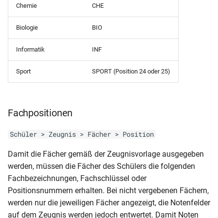
ohne Noten dynamisch)
Chemie
CHE
Zeugnisliste nach
Sorgeberechtigten
Schülerfächern (DIN A4 nur
französisch)
RLP-GS (Jahreszeugnis 1.
Biologie
BIO
aktive Schueler und
Klasse – 1 seitig -
Fächerkürzel)
Schülerliste (mit
dynamisch)
Informatik
INF
Sorgeberechtigten)
Zeugnisliste nach
Sport
SPORT (Position 24 oder 25)
RLP-GS (HJZ und JZ - 3. und
Schülerfächern (DIN A4 nur
Schülerliste
4. Klasse - 2 seitig
aktive Schueler)
(zeitraumübergreifende
dynamisch)
Fehlzeiten)
Fachpositionen
Zeugnisliste nach
RLP-GS (Abschlusszeugnis –
Schülerfächern (DIN A4)
Schülerliste mit
2 seitig- dynamisch)
Schüler > Zeugnis > Fächer > Position
Behinderungsarten
Zeugnisliste nach
Damit die Fächer gemäß der Zeugnisvorlage ausgegeben
RLP-GS (Abgangszeugnis 2.
Schülerfächern (Kopfnoten)
Schülerliste mit Photos
werden, müssen die Fächer des Schülers die folgenden
und 3. Klasse – 2 seitig -
Fachbezeichnungen, Fachschlüssel oder
ohne Noten dynamisch)
Schülerpersonalblatt (A5 -
Positionsnummern erhalten. Bei nicht vergebenen Fächern,
Laufbahn)
werden nur die jeweiligen Fächer angezeigt, die Notenfelder
RLP-GS (Abgangszeugnis 1.
auf dem Zeugnis werden jedoch entwertet. Damit Noten
Klasse – 1 seitig -