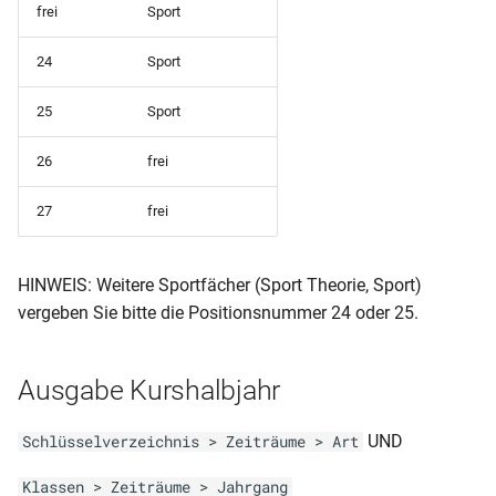
2seitig (mit Zensuren blanko)
frei
Sport
RLP-BS-AZ (alte Form ohne
Schülerstammblatt WG12-13
24
Sport
Wahlpflicht)
2seitig (mit Zensuren blanko)
25
Sport
RLP-BS-AZ (alte Form nf)
Schülerüberweisung
26
frei
RLP-BS-AZ (alte Form nf
Unfallanzeige (in Word
ohne Wahlpflicht)
27
frei
ausfüllbar)
RLP-BS-AZ (alte Form 2.
Unfallanzeige (mit
HINWEIS: Weitere Sportfächer (Sport Theorie, Sport)
Variante)
Erläuterungen)
vergeben Sie bitte die Positionsnummer 24 oder 25.
RLP-BS-AZ (alte Form 1.
Unfallanzeige
Variante)
Ausgabe Kurshalbjahr
RLP-BS-AZ (2. Ausdruck alte
UND
Schlüsselverzeichnis > Zeiträume > Art
Form 1. Variante)
Klassen > Zeiträume > Jahrgang