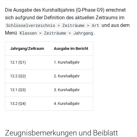
RLP-BS-AS (ohne
Wahlpflicht)
Die Ausgabe des Kurshalbjahres (Q-Phase G9) errechnet
sich aufgrund der Definition des aktuellen Zeitraums im
RLP-BS-AS (neue Form 2.
und aus dem
Schlüsselverzeichnis > Zeiträume > Art
Variante)
Menü
.
Klassen > Zeiträume > Jahrgang
RLP-BS-AS (neue Form 2.
Jahrgang/Zeitraum
Ausgabe im Bericht
Variante ohne Wahlpflicht)
12.1 (Q1)
1. Kurshalbjahr
RLP-BS-AS (neue Form 1.
Variante)
12.2 (Q2)
2. Kurshalbjahr
13.1 (Q3)
3. Kurshalbjahr
RLP-BS-AS (neue Form 1.
Variante ohne Wahlpflicht)
13.2 (Q4)
4. Kurshalbjahr
RLP-BS-AS (2. Variante)
RLP-BS-AS (2. Ausdruck)
Zeugnisbemerkungen und Beiblatt