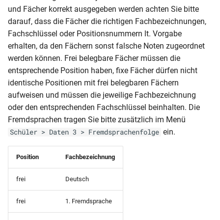
Schülerpersonalblatt (mit
dynamisch)
und Fächer korrekt ausgegeben werden achten Sie bitte
Angehörigen und Vorbildung)
darauf, dass die Fächer die richtigen Fachbezeichnungen,
RLP-GES-JZ (Klassen 7-10)
Fachschlüssel oder Positionsnummern lt. Vorgabe
Schülerpersonalblatt (mit
erhalten, da den Fächern sonst falsche Noten zugeordnet
Fremdsprachen)A5
RLP-GES-JZ (Klassen 5 und
werden können. Frei belegbare Fächer müssen die
egs)
6)
entsprechende Position haben, fixe Fächer dürfen nicht
Schülerpersonalblatt (mit
identische Positionen mit frei belegbaren Fächern
Fremdsprachenfolge)
RLP-GES-HJZ (Klassen 7-10)
aufweisen und müssen die jeweilige Fachbezeichnung
oder den entsprechenden Fachschlüssel beinhalten. Die
Schülerpersonalblatt (mit
RLP-GES-HJZ (Klassen 5 und
Fremdsprachen tragen Sie bitte zusätzlich im Menü
Vorbildung und
6)
ein.
Schüler > Daten 3 > Fremdsprachenfolge
Herkunftsschule)
RLP-GES-AZ
Position
Fachbezeichnung
Schülerpersonalblatt (mit
Vorbildung)
RLP-GES-AS (Zeugnis für die
frei
Deutsch
Realschule)
Schülerpersonalblatt (nur
frei
1. Fremdsprache
Eltern und Vorbildung)
RLP-GES-AS (10.Klasse)