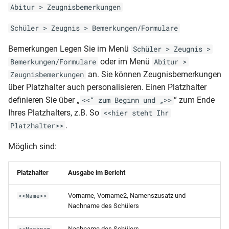
RLP-BG (Punktekreditkarte-
Abitur > Zeugnisbemerkungen
2010)
Schüler > Zeugnis > Bemerkungen/Formulare
RLP-BF-JZ (Unterstufe)
Bemerkungen Legen Sie im Menü
Schüler > Zeugnis >
oder im Menü
Bemerkungen/Formulare
Abitur >
RLP-BF-JZ (Oberstufe)
an. Sie können Zeugnisbemerkungen
Zeugnisbemerkungen
über Platzhalter auch personalisieren. Einen Platzhalter
RLP-BF-HJZ (3. Variante)
definieren Sie über „
“ zum Ende
<<“ zum Beginn und „>>
Ihres Platzhalters, z.B. So
<<hier steht Ihr
RLP-BF-HJZ (2. Variante)
.
Platzhalter>>
RLP-BF-HJZ (1. Variante)
Möglich sind:
RLP-BF-AZ
Platzhalter
Ausgabe im Bericht
RLP-BF-AS
Vorname, Vorname2, Namenszusatz und
<<Name>>
Nachname des Schülers
RLP-BBS (Bescheinigung
Niveaustufen)
Nachname des Schülers
<<Nachnam