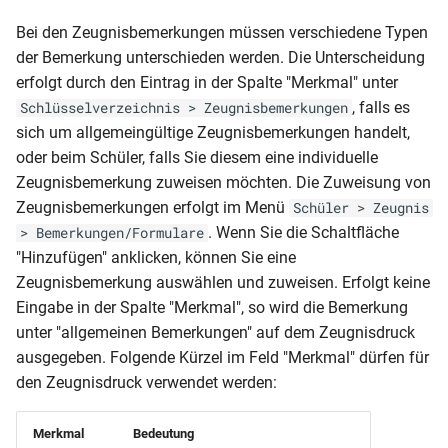
RLP-BS-AS (1. Variante)
Bei den Zeugnisbemerkungen müssen verschiedene Typen
der Bemerkung unterschieden werden. Die Unterscheidung
RLP-BS (Zwischenzeugnis
erfolgt durch den Eintrag in der Spalte "Merkmal" unter
ohne Wahlpflicht Variante 2)
, falls es
Schlüsselverzeichnis > Zeugnisbemerkungen
sich um allgemeingültige Zeugnisbemerkungen handelt,
RLP-BS (Zwischenzeugnis
oder beim Schüler, falls Sie diesem eine individuelle
ohne Wahlpflicht Variante 1)
Zeugnisbemerkung zuweisen möchten. Die Zuweisung von
Zeugnisbemerkungen erfolgt im Menü
Schüler > Zeugnis
RLP-BS (Zwischenzeugnis
. Wenn Sie die Schaltfläche
> Bemerkungen/Formulare
mit Wahlpflicht Variante 2)
"Hinzufügen" anklicken, können Sie eine
Zeugnisbemerkung auswählen und zuweisen. Erfolgt keine
RLP-BS (Zwischenzeugnis
Eingabe in der Spalte "Merkmal", so wird die Bemerkung
mit Wahlpflicht Variante 1)
unter "allgemeinen Bemerkungen" auf dem Zeugnisdruck
ausgegeben. Folgende Kürzel im Feld "Merkmal" dürfen für
RLP-BGYM-ABI (2010)
den Zeugnisdruck verwendet werden:
RLP-BGJ-JZ
Merkmal
Bedeutung