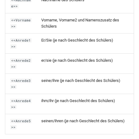
e>>
RLP-WG-Punktekreditkarte
Vorname, Vorname2 und Namenszusatz des
<<Vorname
Schülers
>>
RLP-WG-HJZ 13-2
Er/Sie (je nach Geschlecht des Schülers)
<<Anrede1
RLP-WG-HJZ 13-1
>>
RLP-WG-HJZ 12-2
er/sie (je nach Geschlecht des Schülers)
<<Anrede2
>>
RLP-WG-HJZ 12-1
seine/ihre (je nach Geschlecht des Schülers)
<<Anrede3
>>
RLP-WG-HJZ 11-2
ihm/ihr (je nach Geschlecht des Schülers)
<<Anrede4
RLP-WG-HJZ 11-1
>>
RLP-WG-FHReife
seinen/ihren (je nach Geschlecht des Schülers)
<<Anrede5
(Jahrgangstufe 13)
>>