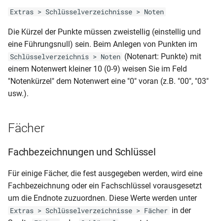
Qualifiziertem Abschluss)
Summendaten (akt.FS-Folge)
Schülerliste (Prüfungsfächer
Extras > Schlüsselverzeichnisse > Noten
Fachwahlkarte)
RLP-GS-JZ (1. und 2. Klasse)
MVP-RS-AS.prt
Klassenliste mit
Die Kürzel der Punkte müssen zweistellig (einstellig und
Summendaten
Schülerliste (Prüfungsfächer
eine Führungsnull) sein. Beim Anlegen von Punkten im
RLP-GS-HJZ_JZ (3. und 4.
MVP-RS-AZ
Qualifikationskarte)
(Notenart: Punkte) mit
Schlüsselverzeichnis > Noten
Klassen-2 seitig dynamisch
Klassenliste mit
einem Notenwert kleiner 10 (0-9) weisen Sie im Feld
2012)
MVP-RS-HJZ
Wahlpflichtfächern
Schülerliste (Tagebuch mit
"Notenkürzel" dem Notenwert eine "0" voran (z.B. "00", "03"
Betrieben)
usw.).
RLP-GS-HJZ (3. und 4.
MVP-RS-ÜZ
Klassenliste mit
Klasse)
ausgeschulten Schülern
Schülerliste (gruppiert nach
Fächer
Berufen mit Wohnort)
RLP-GS-HJZ (2. Klasse)
Klassenübersicht
(Schülersumme nach
Fachbezeichnungen und Schlüssel
Schülerliste (gruppiert nach
RLP-GS-AZ
Ausbildungsort)
Berufen)
Für einige Fächer, die fest ausgegeben werden, wird eine
RLP-GS-AZ (3. und 4. Klasse -
Notenübersicht Endnoten
Fachbezeichnung oder ein Fachschlüssel vorausgesetzt
Schülerliste (gruppiert nach
2 seitig)
unterschiedlich
um die Endnote zuzuordnen. Diese Werte werden unter
Betrieben)
in der
Extras > Schlüsselverzeichnisse > Fächer
RLP-GS-AZ (3. und 4. Klasse -
Notenübersicht Endnoten