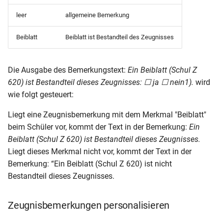
RLP-BGJ-HJZ
leer
allgemeine Bemerkung
RLP-BGJ-HJZ (Variante 2)
Beiblatt
Beiblatt ist Bestandteil des Zeugnisses
RLP-BGJ-AZ (ohne
Zusatzbemerkung)
Die Ausgabe des Bemerkungstext:
Ein Beiblatt (Schul Z
620) ist Bestandteil dieses Zeugnisses: ☐ ja ☐ nein1).
wird
RLP-BGJ-AZ (mit
wie folgt gesteuert:
Zusatzbemerkung)
Liegt eine Zeugnisbemerkung mit dem Merkmal "Beiblatt"
RLP-BGJ-AS
beim Schüler vor, kommt der Text in der Bemerkung:
Ein
Beiblatt (Schul Z 620) ist Bestandteil dieses Zeugnisses.
RLP-BG-AS (Anlage D 48)
Liegt dieses Merkmal nicht vor, kommt der Text in der
Bemerkung: “Ein Beiblatt (Schul Z 620) ist nicht
RLP-BG-ABI (2010)A4
Bestandteil dieses Zeugnisses.
RLP-BG-ABI (2010)
Zeugnisbemerkungen personalisieren